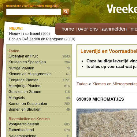
meerdere zoekwoorden mogelijk
home
over ons
aanmelden
ni
NIEUW!
Nieuw in sortiment
(160)
Eco en Oké Zaden en Plantgoed
(2018)
Levertijd en Voorraadbe
Zaden
Groenten en Fruit
2843
Onze huidige levertijd vi
Kruiden en Specerijen
294
Is alles op voorraad wat je
Nuttige Planten
78
Kiemen en Microgroenten
61
Eenjarige Planten
1151
Zaden
>
Kiemen en Microgroente
Meerjarige Planten
816
Grassen en Granen
116
Mengsels
48
690030 MICROMATJES
Kamer- en Kuipplanten
280
Bomen en Struiken
49
Bloembollen en Knollen
Voorjaarsbloeiend
685
Zomerbloeiend
678
Najaarsbloeiend
11