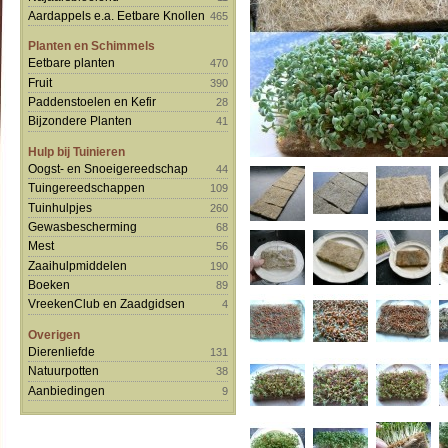
Aardappels e.a. Eetbare Knollen
465
Planten en Schimmels
Eetbare planten
470
Fruit
390
Paddenstoelen en Kefir
28
Bijzondere Planten
41
Hulp bij Tuinieren
Oogst- en Snoeigereedschap
44
Tuingereedschappen
109
Tuinhulpjes
260
Gewasbescherming
68
Mest
56
Zaaihulpmiddelen
190
Boeken
89
VreekenClub en Zaadgidsen
4
Overigen
Dierenliefde
131
Natuurpotten
38
Aanbiedingen
9