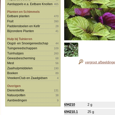
Aardappels e.a. Eetbare Knollen
465
Planten en Schimmels
Eetbare planten
470
Fruit
390
Paddenstoelen en Kefir
28
Bijzondere Planten
41
Hulp bij Tuinieren
Oogst- en Snoeigereedschap
44
Tuingereedschappen
109
Tuinhulpjes
260
Gewasbescherming
68
vergroot afbeelding
Mest
56
Zaaihulpmiddelen
190
Boeken
89
VreekenClub en Zaadgidsen
4
Overigen
Dierenliefde
131
Natuurpotten
38
Aanbiedingen
9
694210
2 g
694210.1
25 g