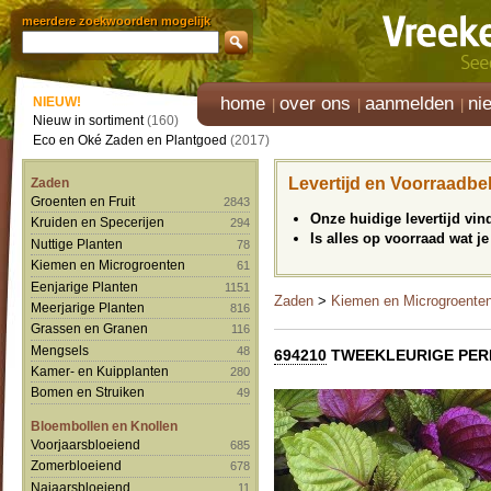
meerdere zoekwoorden mogelijk
home
over ons
aanmelden
ni
NIEUW!
Nieuw in sortiment
(160)
Eco en Oké Zaden en Plantgoed
(2017)
Levertijd en Voorraadbe
Zaden
Groenten en Fruit
2843
Onze huidige levertijd vi
Kruiden en Specerijen
294
Is alles op voorraad wat je
Nuttige Planten
78
Kiemen en Microgroenten
61
Eenjarige Planten
1151
Zaden
>
Kiemen en Microgroente
Meerjarige Planten
816
Grassen en Granen
116
Mengsels
48
694210
TWEEKLEURIGE PERILLA
Kamer- en Kuipplanten
280
Bomen en Struiken
49
Bloembollen en Knollen
Voorjaarsbloeiend
685
Zomerbloeiend
678
Najaarsbloeiend
11