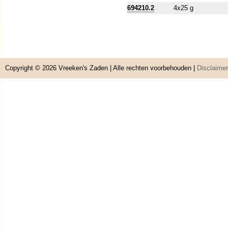
694210.2
4x25 g
Copyright © 2026
Vreeken's Zaden
| Alle rechten voorbehouden |
Disclaimer