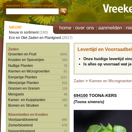
meerdere zoekwoorden mogelijk
home
over ons
aanmelden
ni
NIEUW!
Nieuw in sortiment
(160)
Eco en Oké Zaden en Plantgoed
(2017)
Levertijd en Voorraadbe
Zaden
Groenten en Fruit
2843
Onze huidige levertijd vi
Kruiden en Specerijen
294
Is alles op voorraad wat je
Nuttige Planten
78
Kiemen en Microgroenten
61
Eenjarige Planten
1151
Zaden
>
Kiemen en Microgroente
Meerjarige Planten
816
Grassen en Granen
116
Mengsels
48
694100
TOONA-KERS
Kamer- en Kuipplanten
280
(Toona sinensis)
Bomen en Struiken
49
Bloembollen en Knollen
Voorjaarsbloeiend
685
Zomerbloeiend
678
Najaarsbloeiend
11