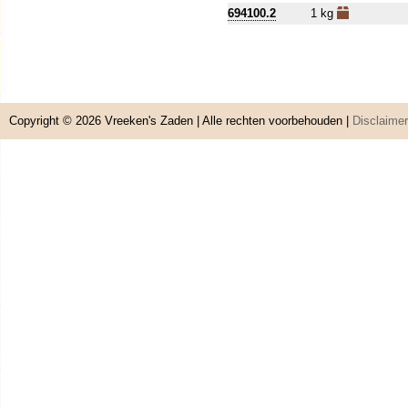
694100.2
1 kg
Copyright © 2026
Vreeken's Zaden
| Alle rechten voorbehouden |
Disclaimer