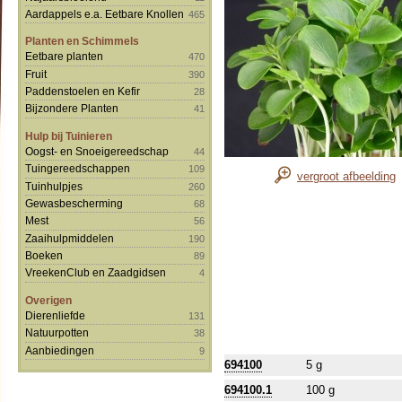
Aardappels e.a. Eetbare Knollen
465
Planten en Schimmels
Eetbare planten
470
Fruit
390
Paddenstoelen en Kefir
28
Bijzondere Planten
41
Hulp bij Tuinieren
Oogst- en Snoeigereedschap
44
Tuingereedschappen
109
vergroot afbeelding
Tuinhulpjes
260
Gewasbescherming
68
Mest
56
Zaaihulpmiddelen
190
Boeken
89
VreekenClub en Zaadgidsen
4
Overigen
Dierenliefde
131
Natuurpotten
38
Aanbiedingen
9
694100
5 g
694100.1
100 g