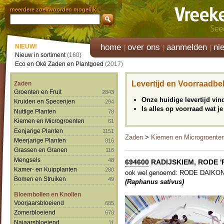
meerdere zoekwoorden mogelijk
home
over ons
aanmelden
ni
NIEUW!
Nieuw in sortiment
(160)
Eco en Oké Zaden en Plantgoed
(2017)
Levertijd en Voorraadbe
Zaden
Groenten en Fruit
2843
Onze huidige levertijd vi
Kruiden en Specerijen
294
Is alles op voorraad wat je
Nuttige Planten
78
Kiemen en Microgroenten
61
Eenjarige Planten
1151
Zaden
>
Kiemen en Microgroente
Meerjarige Planten
816
Grassen en Granen
116
Mengsels
48
694600
RADIJSKIEM, RODE '
Kamer- en Kuipplanten
280
ook wel genoemd: RODE DAIK
Bomen en Struiken
49
(Raphanus sativus)
Bloembollen en Knollen
Voorjaarsbloeiend
685
Zomerbloeiend
678
Najaarsbloeiend
11