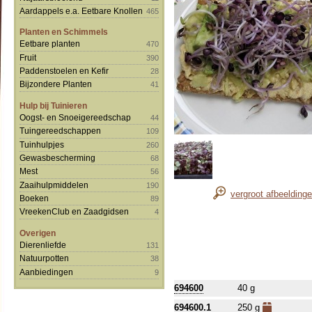
Aardappels e.a. Eetbare Knollen
465
Planten en Schimmels
Eetbare planten
470
Fruit
390
Paddenstoelen en Kefir
28
Bijzondere Planten
41
Hulp bij Tuinieren
Oogst- en Snoeigereedschap
44
Tuingereedschappen
109
Tuinhulpjes
260
Gewasbescherming
68
Mest
56
Zaaihulpmiddelen
190
vergroot afbeelding
Boeken
89
VreekenClub en Zaadgidsen
4
Overigen
Dierenliefde
131
Natuurpotten
38
Aanbiedingen
9
694600
40 g
694600.1
250 g