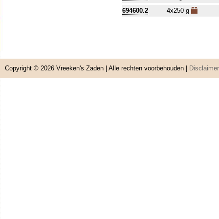
694600.2
4x250 g
Copyright © 2026
Vreeken's Zaden
| Alle rechten voorbehouden |
Disclaimer