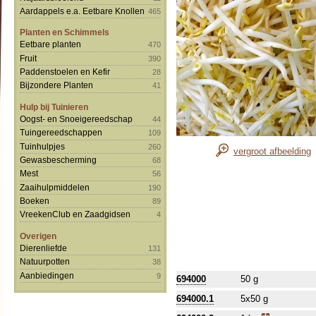
Aardappels e.a. Eetbare Knollen
465
Planten en Schimmels
Eetbare planten
470
Fruit
390
Paddenstoelen en Kefir
28
Bijzondere Planten
41
Hulp bij Tuinieren
Oogst- en Snoeigereedschap
44
Tuingereedschappen
109
Tuinhulpjes
260
vergroot afbeelding
Gewasbescherming
68
Mest
56
Zaaihulpmiddelen
190
Boeken
89
VreekenClub en Zaadgidsen
4
Overigen
Dierenliefde
131
Natuurpotten
38
Aanbiedingen
9
694000
50 g
694000.1
5x50 g