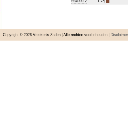
694000.2
1 kg
Copyright © 2026
Vreeken's Zaden
| Alle rechten voorbehouden |
Disclaimer