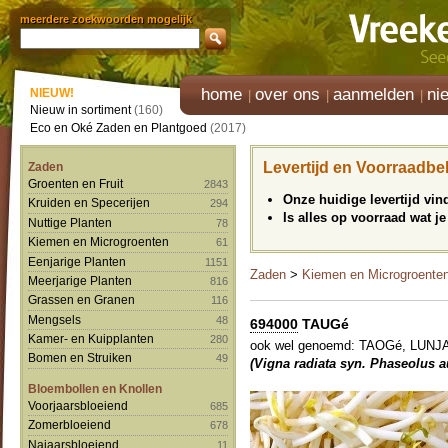
meerdere zoekwoorden mogelijk
home
over ons
aanmelden
ni
NIEUW!
Nieuw in sortiment
(160)
Eco en Oké Zaden en Plantgoed
(2017)
Levertijd en Voorraadbe
Zaden
Groenten en Fruit
2843
Onze huidige levertijd vi
Kruiden en Specerijen
294
Is alles op voorraad wat je
Nuttige Planten
78
Kiemen en Microgroenten
61
Eenjarige Planten
1151
Zaden
>
Kiemen en Microgroente
Meerjarige Planten
816
Grassen en Granen
116
Mengsels
48
694000
TAUGé
Kamer- en Kuipplanten
280
ook wel genoemd: TAOGé, LUN
Bomen en Struiken
49
(Vigna radiata syn. Phaseolus 
Bloembollen en Knollen
Voorjaarsbloeiend
685
Zomerbloeiend
678
Najaarsbloeiend
11