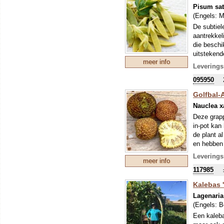
Pisum sat
(Engels:
M
De subtiel
aantrekkel
die beschi
uitstekend
meer info
rauw gege
Leverings
bladeren e
095950
smaak.
Heerlijk z
Golfbal-A
draad verw
Nauclea x
Deze grapp
in-pot kan
de plant a
en hebben 
textuur va
Leverings
meer info
vruchten w
117985
geliefd bij
Kalebas 
Lagenaria
(Engels:
B
Een kaleba