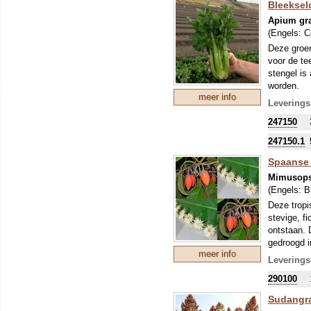
Bleekseld
Apium gra
(Engels:
C
Deze groen
voor de te
stengel is 
worden.
meer info
Leverings
247150
247150.1
Spaanse 
Mimusops
(Engels:
B
Deze tropi
stevige, f
ontstaan. 
gedroogd i
meer info
eetbaar: z
Leverings
zaden worde
290100
parfumerie
raadpleeg 
Sudangra