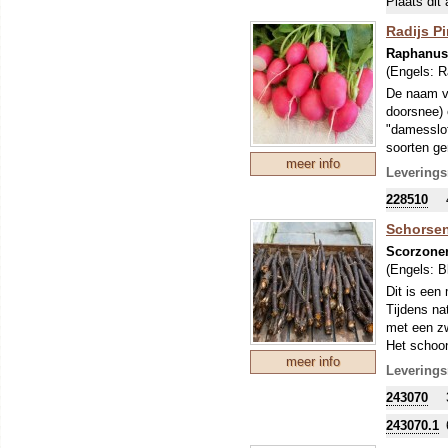
Plaats dit 
Radijs P
Raphanus 
(Engels:
R
De naam ve
doorsnee) 
"damesslof
soorten ge
meer info
behouden.
Leverings
228510
Schorsen
Scorzoner
(Engels:
B
Dit is een
Tijdens nat
met een zw
Het schoo
meer info
vroeger “
Leverings
De smaak v
243070
243070.1