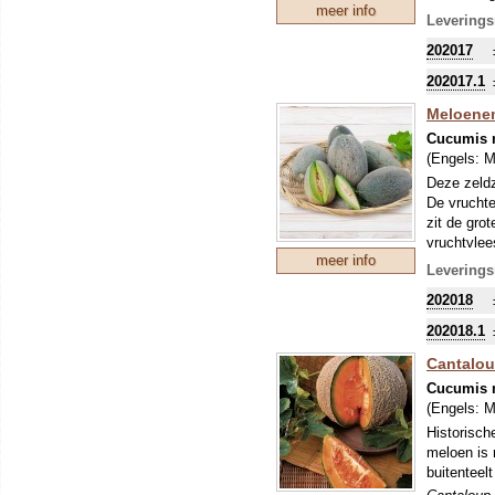
meer info
sappig, he
Leverings
smaak van
202017
Deze meloe
de eerste 
202017.1
Meloenen
Cucumis 
(Engels:
M
Deze zeldz
De vruchte
zit de gro
vruchtvlee
meer info
fris!
Leverings
202018
202018.1
Cantalou
Cucumis 
(Engels:
M
Historisch
meloen is 
buitenteelt