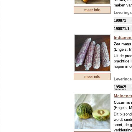
maken van 
meer info
Polenta t
Leverings
190871
190871.1
Indianenm
Zea mays
(Engels:
I
Uit de pra
prachtige l
hopen in d
meer info
Leverings
195065
Meloenen
Cucumis 
(Engels:
M
Dit bijzond
wordt sind
soort, de 
verkleuring