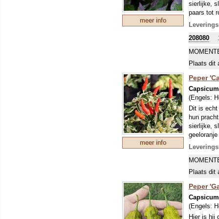
sierlijke,
paars tot r
meer info
donkerpaar
Leverings
Heat Unit 
208080
zonder het
Afgezien v
MOMENTE
smaakprofi
Plaats dit 
salsa's, r
gedijen en
Peper 'C
Capsicu
(Engels:
H
Dit is ech
hun pracht
sierlijke,
geeloranje 
meer info
planten st
Leverings
classifica
MOMENTE
gehemelte 
Afgezien v
Plaats dit 
smaakprofi
Peper 'G
salsa's, r
gedijen en
Capsicum
(Engels:
H
Hier is hi