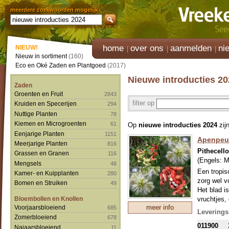
meerdere zoekwoorden mogelijk
home
over ons
aanmelden
ni
NIEUW!
Nieuw in sortiment
(160)
Eco en Oké Zaden en Plantgoed
(2017)
Nieuwe introducties 20
Zaden
Groenten en Fruit
2843
filter op
Kruiden en Specerijen
294
Nuttige Planten
78
Kiemen en Microgroenten
61
Op
nieuwe introducties 2024
zij
Eenjarige Planten
1151
Apenpeu
Meerjarige Planten
816
Pithecell
Grassen en Granen
116
(Engels:
M
Mengsels
48
Een tropis
Kamer- en Kuipplanten
280
zorg wel v
Bomen en Struiken
49
Het blad i
Bloembollen en Knollen
vruchtjes, 
meer info
Voorjaarsbloeiend
685
De zaaddoz
Leverings
Filipijnen,
Zomerbloeiend
678
011900
voor drank
Najaarsbloeiend
11