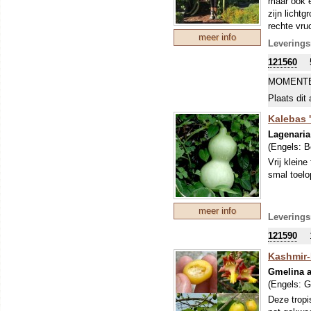
maar ook e
zijn licht
rechte vru
meer info
langs de g
Leverings
hebt: heel
121560
MOMENTE
Plaats dit 
Kalebas 
Lagenaria
(Engels:
B
Vrij kleine
smal toelo
meer info
Leverings
121590
Kashmir-
Gmelina a
(Engels:
G
Deze tropi