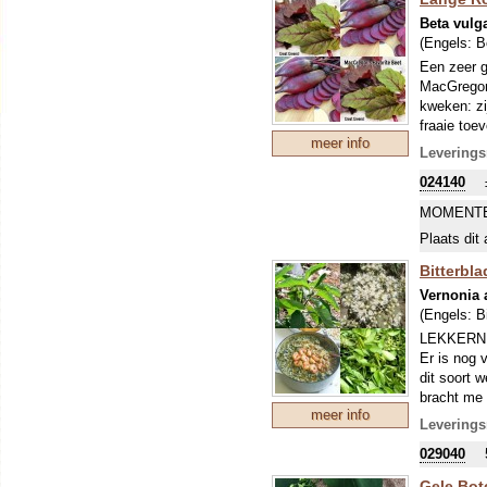
Beta vulg
(Engels:
B
Een zeer g
MacGregor'
kweken: zi
fraaie toe
meer info
gekweekt) 
Leverings
niet, je g
024140
MOMENTE
Plaats dit 
Bitterbla
Vernonia
(Engels:
B
LEKKERNI
Er is nog 
dit soort 
bracht me 
meer info
De plant g
Leverings
die uit he
029040
kan na het
Afrika ook
Gele Bot