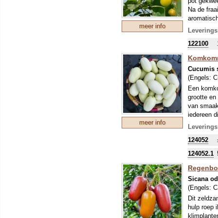
pot gekwee
Na de fraa
aromatisch
meer info
worden in 
Leverings
Nieuwjaar 
122100
traditione
Komkomm
Cucumis s
(Engels:
C
Een komkom
grootte en
van smaak 
iedereen d
meer info
ALGEMEN
Leverings
Komkommers
124052
(afhankeli
raadzaam d
124052.1
meestal onr
Regenbo
worden ges
leeggelepe
Sicana od
augurkje (
(Engels:
C
individuel
Dit zeldza
eetbaar!
hulp roep 
klimplante