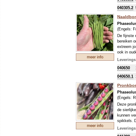
040305.2
Naaldbon
Phaseolus
(Engels:
F
De fijnste
bereiken o
extreem jo
ook in oud
meer info
elke weer
Leverings
040650
040650.1
Pronkbon
Phaseolu
(Engels:
R
Deze pronk
de sierlijk
kunnen ver
spikkels. 
meer info
Pronkbonen
Leverings
gewone sni