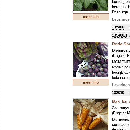
eetbaar!
eetbaar!
komen) en 
beter na d
Deze zgn. 
meer info
ronde blad
Leverings
gebruikt a
135400
voor herfst
135400.1
Rode Spr
Brassica 
(Engels:
R
MOMENTE
Rode Sprui
bedrijf: C
bekende gr
meer info
veel opzie
Leverings
is dit oud
182010
moderne se
‘Ruby Crun
Bak- En 
opbrengst,
Zea mays 
aroma en e
(Engels:
M
Dit mooie,
compacte p
de sier, m