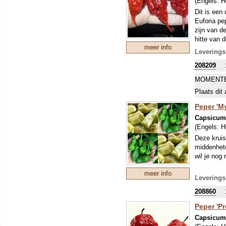
(Engels:
H
Dit is een
Euforia pep
zijn van d
hitte van 
meer info
voor degen
Leverings
heeft al e
208209
zijn dan j
meeste jar
MOMENTE
Plaats dit 
Peper 'M
Capsicu
(Engels:
H
Deze kruis
middenhete
wil je nog 
meer info
Leverings
208860
Peper 'Pr
Capsicum