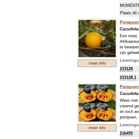
namen waar
MOMENTE
soorten, h
duidelijk a
Plaats dit 
Pompoen
Cucurbita
Een mooi, 
Afrikaanse
te bewaren
zijn gehee
zou je ze 
Leverings
meer info
handhaaft 
215128
oogst ople
Pompoenen
215128.1
worden ges
Pompoen
Alle pompo
namen waar
Cucurbita
soorten, h
Wees met o
duidelijk a
vreemd gev
en toch an
pompoen, i
textuur.
Leverings
meer info
Dr. W.W.W
216455
tegengekom