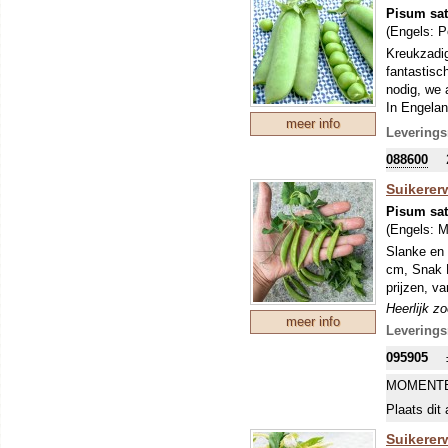
Pisum sa
(Engels:
P
Kreukzadig
fantastisc
nodig, we 
In Engelan
meer info
Royal Horti
Leverings
halen het
088600
Suikerer
Pisum sat
(Engels:
M
Slanke en 
cm, Snak H
prijzen, v
Heerlijk z
meer info
verwijdere
Leverings
095905
MOMENTE
Plaats dit 
Suikerer