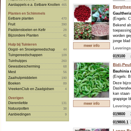
Alle delen
Aardappels e.a. Eetbare Knollen
465
Bergthee
Gaulther
Planten en Schimmels
(Engels:
C
Eetbare planten
470
Fruit
390
Bekend als
Paddenstoelen en Kefir
28
toepassing
worden geg
Bijzondere Planten
41
jonge blad 
Hulp bij Tuinieren
meer info
van het bl
Leverings
Oogst- en Snoeigereedschap
44
Voor de Ind
Tuingereedschappen
109
019100
stimulering
Tuinhulpjes
260
aspirine. 
Bidi-Peul
Gewasbescherming
68
Bauhinia
Mest
56
(Engels:
B
Zaaihulpmiddelen
190
Deze bijzo
Boeken
89
Dasherafee
VreekenClub en Zaadgidsen
4
kan staan 
Overigen
grappige b
Dierenliefde
131
meer info
komen in t
Leverings
Natuurpotten
38
De bladere
019800
Aanbiedingen
geneeskun
9
019800.1
Lange Ro