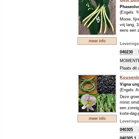
Bitterblad
Phaseolus
bijvoorbee
(Engels:
Y
gerecht h
gemengd. D
Mooie, fij
gebruik in
vrij lang,
werkzame s
eens een z
werkt. Gen
meer info
de winter r
Leverings
040230
MOMENTE
Plaats dit 
Kousenba
Vigna ung
(Engels:
A
Deze groen
minst omda
een zonnig
korte-dag-
meer info
ongeveer 5
Leverings
per klant 
040305
040305.1