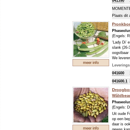
041390
kunnen de 
'aardappel
MOMENTE
Plaats dit 
Pronkbon
Phaseolu
(Engels:
R
‘Lady Di’ 
slank (26-
oogstbaar b
We leveren
meer info
Pronkbonen
Leverings
gewone sni
041600
kunnen de 
'aardappel
041600.1
Droogbon
Wâldbea
Phaseolus
(Engels:
D
Uit oude F
op een be
daar is oo
meer info
gewas kan 