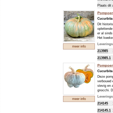
Alle pompo
Plaats dit 
namen waar
soorten, h
Pompoene
duidelijk a
Cucurbit
Dit histor
oplettende
er al sinds
Het kweken
buitenkant
Leverings
meer info
bewaren en
213985
inzetbaar 
Pompoenen
213985.1
worden ges
Pompoene
Alle pompo
namen waar
Cucurbit
soorten, h
Deze pompo
duidelijk a
verbouwd e
stevig en 
gnocchi. D
minste 50%
Leverings
meer info
Pompoenen
214145
worden ges
Alle pompo
214145.1