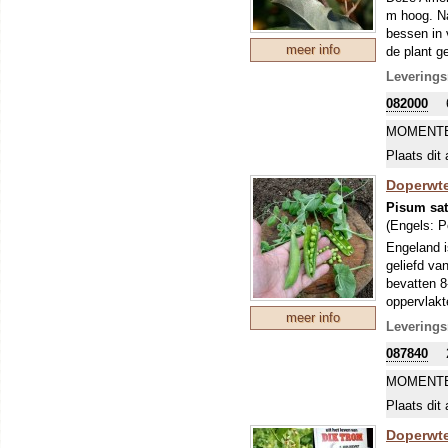
m hoog. Na
bessen in 
meer info
de plant g
kan je bli
Leverings
plant doet 
082000
Het bijzon
voor slech
MOMENTE
plaats, rij
Plaats dit 
de duindoo
bloei draa
Doperwte
voor een g
Pisum sa
(Engels:
P
Engeland i
geliefd va
bevatten 8
oppervlakt
meer info
Leuke anek
Leverings
was de fav
087840
MOMENTE
Plaats dit 
Doperwte