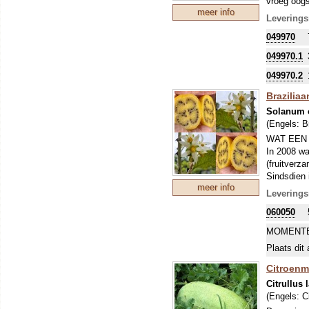
vroeg oogst
meer info
opmerkelij
Leverings
voorjaar z
049970
de zaden e
049970.1
049970.2
Brazilia
Solanum 
(Engels:
B
WAT EEN
In 2008 wa
(fruitverz
Sindsdien 
meer info
eerste zad
Leverings
De Juã-Açu
060050
achachairu
"Solanum" 
MOMENTE
Deze Juã-A
Plaats dit 
Je hebt da
liefst 2 pl
Citroenm
In Noord-E
Citrullus 
jaar. Verv
(Engels:
C
kan het kor