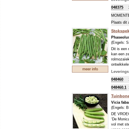
048375
MOMENTE
Plaats dit 
Stokspek
Phaseolus
(Engels:
S
Dit is een
kan een ze
rolmozaïek
ontwikkele
meer info
Spekbonen
Leverings
gewoonte 
048460
048460.1
Tuinbone
Vicia faba
(Engels:
B
DE VROE
‘De Monica
vol met st