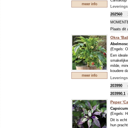
Cantaloup 
meer info
(vaak) har
Leverings
(Nederland
202560
van de pau
werden ver
MOMENTE
Plaats dit 
Okra 'Ba
Abelmosc
(Engels:
O
Een ideale
smakelijke
milde, min
koudere da
meer info
Okra is ee
Leverings
Het belang
203990
het lekker
De heerlij
203990.1
kunnen wor
Peper 'Ca
is een van
roerbaksch
Capsicu
soep. Tens
(Engels:
H
groentebou
Dit is ech
Amerika en
hun pracht