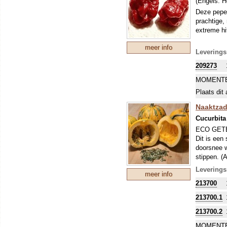
(Engels:
H
Deze peper
prachtige,
extreme hit
meer info
Leverings
209273
MOMENTE
Plaats dit 
Naaktzad
Cucurbita
ECO GET
Dit is een
doorsnee w
stippen. (
maanden). 
Leverings
meer info
de naam (L
213700
worden geg
persen (Öl
213700.1
gesproke
213700.2
Pompoenen
worden ges
MOMENTE