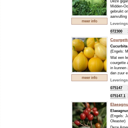
Deze gigan
sterft af e
Midden-Oos
gebruikt o
aanvulling
meer info
Augurken e
Leverings
De vruchte
072300
citroen, ui
De plant h
Courgett
zomer kan 
Cucurbita
roodzadige
(Engels:
M
Wat een le
courgette 
in kunnen 
dan zuur e
meer info
weer een a
Leverings
We horen v
075147
deze zeer 
Courgettes
075147.1
vanuit het
Elaeagn
de plant. 
dan zijn z
Elaeagnus
(Engels:
J
Oleaster
)
Deze Ameri