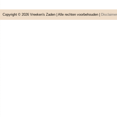
Copyright © 2026
Vreeken's Zaden
| Alle rechten voorbehouden |
Disclaimer