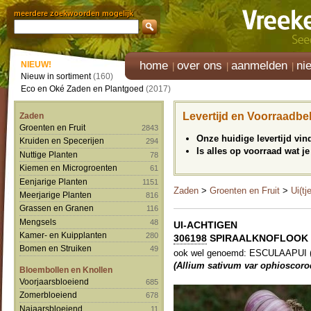
meerdere zoekwoorden mogelijk
home
over ons
aanmelden
ni
NIEUW!
Nieuw in sortiment
(160)
Eco en Oké Zaden en Plantgoed
(2017)
Levertijd en Voorraadbe
Zaden
Groenten en Fruit
2843
Onze huidige levertijd vi
Kruiden en Specerijen
294
Is alles op voorraad wat je
Nuttige Planten
78
Kiemen en Microgroenten
61
Eenjarige Planten
1151
Zaden
>
Groenten en Fruit
>
Ui(tj
Meerjarige Planten
816
Grassen en Granen
116
Mengsels
48
UI-ACHTIGEN
Kamer- en Kuipplanten
280
306198
SPIRAALKNOFLOOK 'B
Bomen en Struiken
49
ook wel genoemd: ESCULAAPUI (E
(Allium sativum var ophioscoro
Bloembollen en Knollen
Voorjaarsbloeiend
685
Zomerbloeiend
678
Najaarsbloeiend
11