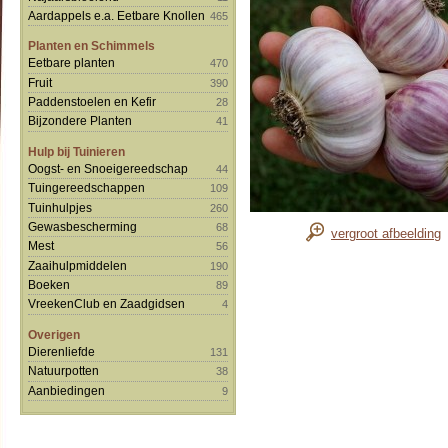
Aardappels e.a. Eetbare Knollen
465
Planten en Schimmels
Eetbare planten
470
Fruit
390
Paddenstoelen en Kefir
28
Bijzondere Planten
41
Hulp bij Tuinieren
Oogst- en Snoeigereedschap
44
Tuingereedschappen
109
Tuinhulpjes
260
Gewasbescherming
68
vergroot afbeelding
Mest
56
Zaaihulpmiddelen
190
Boeken
89
VreekenClub en Zaadgidsen
4
Overigen
Dierenliefde
131
Natuurpotten
38
Aanbiedingen
9