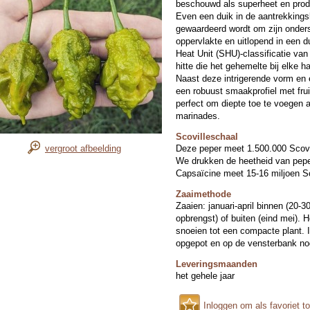
beschouwd als superheet en produ
Even een duik in de aantrekkings
gewaardeerd wordt om zijn ondersc
oppervlakte en uitlopend in een d
Heat Unit (SHU)-classificatie va
hitte die het gehemelte bij elke h
Naast deze intrigerende vorm en 
een robuust smaakprofiel met frui
perfect om diepte toe te voegen a
marinades.
Scovilleschaal
vergroot afbeelding
Deze peper meet 1.500.000 Scovi
We drukken de heetheid van peper
Capsaïcine meet 15-16 miljoen Sc
Zaaimethode
Zaaien: januari-april binnen (20-3
opbrengst) of buiten (eind mei). 
snoeien tot een compacte plant. 
opgepot en op de vensterbank no
Leveringsmaanden
het gehele jaar
Inloggen om als favoriet t