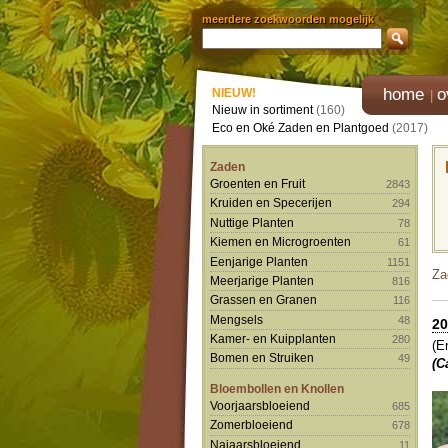
meerdere zoekwoorden mogelijk
home
o
NIEUW!
Nieuw in sortiment
(160)
Eco en Oké Zaden en Plantgoed
(2017)
Zaden
Groenten en Fruit
2843
Kruiden en Specerijen
294
Nuttige Planten
78
Kiemen en Microgroenten
61
Eenjarige Planten
1151
Za
Meerjarige Planten
816
Grassen en Granen
116
Mengsels
48
20
Kamer- en Kuipplanten
280
(E
Bomen en Struiken
49
(C
Bloembollen en Knollen
Voorjaarsbloeiend
685
Zomerbloeiend
678
Najaarsbloeiend
11