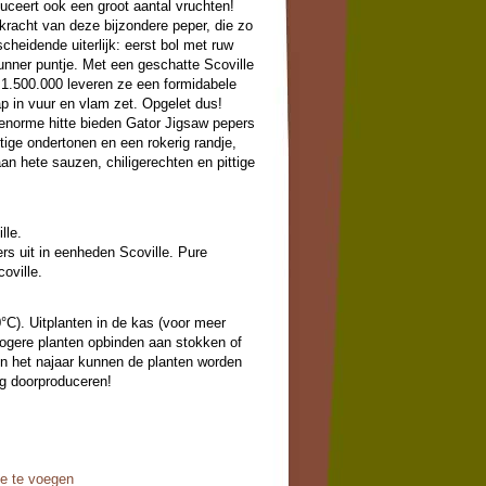
ceert ook een groot aantal vruchten!
kracht van deze bijzondere peper, die zo
heidende uiterlijk: eerst bol met ruw
unner puntje. Met een geschatte Scoville
n 1.500.000 leveren ze een formidabele
ap in vuur en vlam zet. Opgelet dus!
enorme hitte bieden Gator Jigsaw pepers
tige ondertonen en een rokerig randje,
an hete sauzen, chiligerechten en pittige
lle.
s uit in eenheden Scoville. Pure
oville.
0°C). Uitplanten in de kas (voor meer
Hogere planten opbinden aan stokken of
In het najaar kunnen de planten worden
g doorproduceren!
oe te voegen