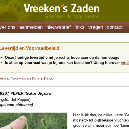
ver ons
aanmelden
nieuwsbrief
links
vragen
contact
Levertijd en Voorraadbeleid
Onze huidige levertijd vind je rechts bovenaan op de homepage
Is alles op voorraad wat je bij ons kan bestellen? Uitleg hierover
vind
den
>
Groenten en Fruit
>
Peper
8207
PEPER 'Gator Jigsaw'
ngels: Hot Pepper)
apsicum chinense)
Hier is hij dan, de dikke, vette 
mosterd- tot olijfkleurige vruchte
groot ze zijn, maar ook hoe “knorr