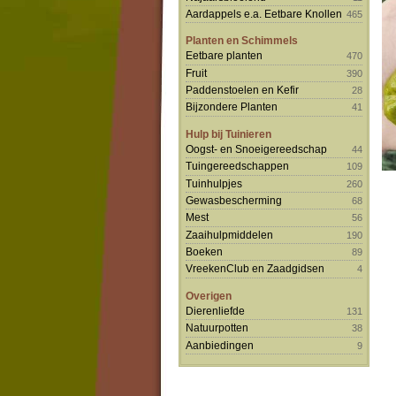
Aardappels e.a. Eetbare Knollen
465
Planten en Schimmels
Eetbare planten
470
Fruit
390
Paddenstoelen en Kefir
28
Bijzondere Planten
41
Hulp bij Tuinieren
Oogst- en Snoeigereedschap
44
Tuingereedschappen
109
Tuinhulpjes
260
Gewasbescherming
68
Mest
56
Zaaihulpmiddelen
190
Boeken
89
VreekenClub en Zaadgidsen
4
Overigen
Dierenliefde
131
Natuurpotten
38
Aanbiedingen
9