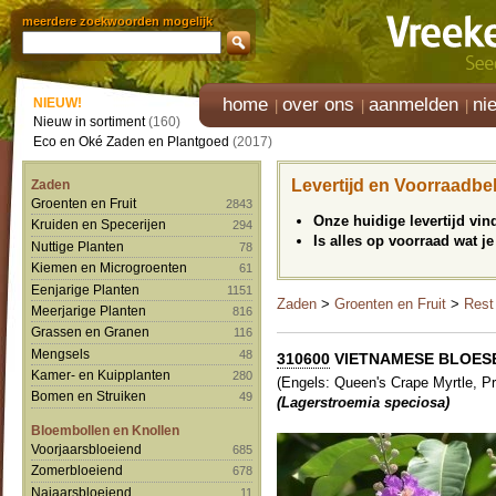
meerdere zoekwoorden mogelijk
home
over ons
aanmelden
ni
NIEUW!
Nieuw in sortiment
(160)
Eco en Oké Zaden en Plantgoed
(2017)
Levertijd en Voorraadbe
Zaden
Groenten en Fruit
2843
Onze huidige levertijd vi
Kruiden en Specerijen
294
Is alles op voorraad wat je
Nuttige Planten
78
Kiemen en Microgroenten
61
Eenjarige Planten
1151
Zaden
>
Groenten en Fruit
>
Rest
Meerjarige Planten
816
Grassen en Granen
116
Mengsels
48
310600
VIETNAMESE BLOESE
Kamer- en Kuipplanten
280
(Engels: Queen's Crape Myrtle, Pri
Bomen en Struiken
49
(Lagerstroemia speciosa)
Bloembollen en Knollen
Voorjaarsbloeiend
685
Zomerbloeiend
678
Najaarsbloeiend
11