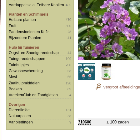
Aardappels e.a. Eetbare Knollen
465
Planten en Schimmels
Eetbare planten
470
Fruit
390
Paddenstoelen en Kefir
28
Bijzondere Planten
41
Hulp bij Tuinieren
Oogst- en Snoeigereedschap
44
Tuingereedschappen
109
Tuinhulpjes
260
Gewasbescherming
68
Mest
56
Zaaihulpmiddelen
190
vergroot afbeelding
Boeken
89
VreekenClub en Zaadgidsen
4
Overigen
Dierenliefde
131
Natuurpotten
38
310600
± 100 zaden
Aanbiedingen
9