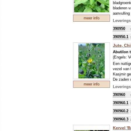
bladgroent
bladeren v
aanvulling
meer info
MOMENTE
Leverings
PLANTEN
390950
390950.1
Jute, Ch
Abutilon 
(Engels:
V
Een nuttig
vezel van 
Kasjmir ge
De zaden w
meer info
in soepen 
Leverings
bijzonder 
390960
(Malvaceae
m!). De ha
390960.1
vruchten, d
390960.2
390960.3
Kervel 'B