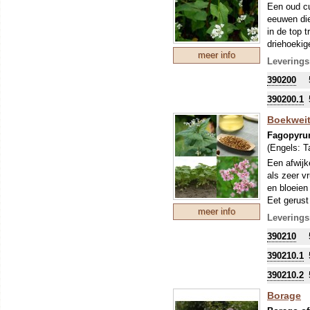
Een oud cu
eeuwen die
in de top t
driehoekig
meer info
ze in elk 
Leverings
390200
390200.1
Boekweit,
Fagopyru
(Engels:
T
Een afwijk
als zeer v
en bloeien 
Eet gerust 
meer info
dit een id
Leverings
zaad geoog
390210
390210.1
390210.2
Borage