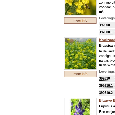
zonnige ui
Het gewa
voorjaar, 
zal deze
m².
Als groe
Om uw kostb
Leverings
ontwikke
meer info
zo'n perio
Als onde
392600
stikstofbi
plant oo
sommige ge
392600.1
de knoll
Koolzaad,
Kortom: ee
Brassica 
ook tot “W
In de land
Om uw kostb
zonnige ui
zo'n perio
najaar, bl
stikstofbi
In de wint
sommige ge
voeding. 1
Leverings
meer info
Om uw kostb
392610
zo'n perio
stikstofbi
392610.1
sommige ge
392610.2
Blauwe Bi
Lupinus a
Een eenjar