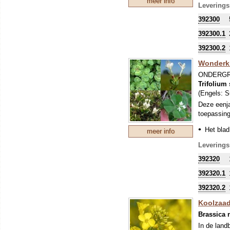
meer info
zo'n perio
Leverings
stikstofbi
392300
sommige ge
392300.1
392300.2
Wonderkla
ONDERGR
Trifolium
(Engels:
S
Deze eenja
toepassing
Het blad
meer info
Door het
Leverings
de beste
392320
met (iet
bodemle
392320.1
Als onde
392320.2
op de we
Koolzaad
Zowel ge
begraas
Brassica 
het inz
In de land