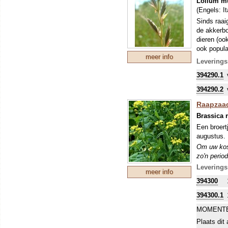
Lolium mu
Er zal vas
(Engels:
I
plant. Voo
een pot, w
Sinds raai
de akkerbo
dieren (oo
ook popula
meer info
onderdrukt
Leverings
en zelden 
394290.1
Om uw kostb
zo'n perio
394290.2
stikstofbi
Raapzaad
sommige ge
Brassica r
Een broert
augustus. 
Om uw kostb
zo'n perio
stikstofbi
Leverings
meer info
sommige ge
394300
394300.1
MOMENTE
Plaats dit 