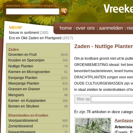
meerdere zoekwoorden mogelijk
home
over ons
aanmelden
ni
NIEUW!
Nieuw in sortiment
(160)
Eco en Oké Zaden en Plantgoed
(2017)
Zaden - Nuttige Plante
Zaden
Groenten en Fruit
2843
Om je kostbare grond niet uit te putte
Kruiden en Specerijen
294
GROENBEMESTING ideaal: het brengt 
Nuttige Planten
78
bevordert bacterieleven, levert hu
Kiemen en Microgroenten
61
DRACHTPLANTEN zorgen voor een goe
Eenjarige Planten
1151
Meerjarige Planten
OUDE CULTUURGEWASSEN zijn vooral
816
Grassen en Granen
116
in staat ziekten te onderdrukken of b
Mengsels
48
filter op
Kamer- en Kuipplanten
280
Bomen en Struiken
49
Er zijn 78 artikelen in deze catego
Bloembollen en Knollen
Aardappe
Voorjaarsbloeiend
685
Zomerbloeiend
678
Artemisia
Najaarsbloeiend
(Engels:
P
11