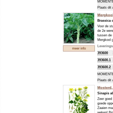
MOMENTE
Plaats dit 
Mergkool
Brassica 
Voor de st
de 2e were
tussen de 
Mergkool g
precisieza
Leverings
meer info
geven enor
393600
het voer i
verkeerd!
393600.1
Om uw kostb
393600.2
zo'n perio
stikstofbi
MOMENTE
sommige ge
Plaats dit 
Mosterd, 
Sinapis a
Zeer goed 
goede oppe
Zaaien maa
weken! Bin