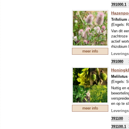
zo'n perio
391000.1
stikstofbi
Hazenpo
sommige ge
Trifolium
(Engels:
R
Van dit een
zachtroze 
actief wor
rhizobium 
meer info
planten va
Leverings
sierplanten
391080
Om uw kostb
zo'n perio
Honingkla
stikstofbi
Melilotus 
sommige ge
(Engels:
S
Nuttig en e
bewortelin
verspreide
en op te s
meer info
planten. D
Leverings
gebleekt (
391100
peultjes z
medische t
391100.1