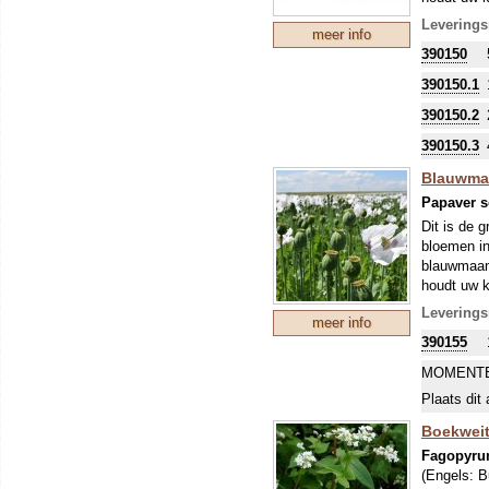
cm.
Leverings
meer info
390150
390150.1
390150.2
390150.3
Blauwmaa
Papaver 
Dit is de 
bloemen in
blauwmaanz
houdt uw k
Het Tsjech
Leverings
meer info
deze niet 
390155
MOMENTE
Plaats dit 
Boekweit '
Fagopyru
(Engels:
B