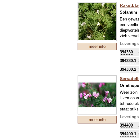
Raketblad
Solanum s
Een gewas,
een veelbe
diepwortel
zich vervo
meer infor
Leverings
meer info
Zaaihoevee
394330
De eetbare
Om uw kostb
394330.1
zo'n perio
394330.2
stikstofbi
sommige ge
Serradell
Ornithopu
Weer zo'n 
lijken op 
tot rode b
staat stik
komt deze 
Leverings
meer info
Groeit op 
394400
Om uw kostb
zo'n perio
394400.1
stikstofbi