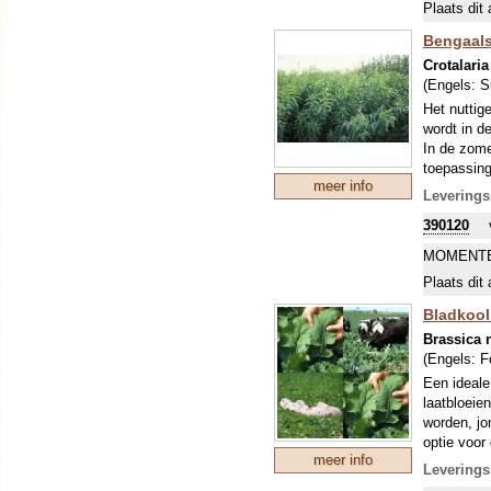
Plaats dit 
Bengaal
Crotalaria
(Engels:
S
Het nuttig
wordt in d
In de zome
toepassing
meer info
aaltjes wor
Leverings
lucht te bi
390120
omgemaaid 
omgeving s
MOMENTE
nog niet a
Plaats dit 
uitbundige
een hoge s
Bladkool 
papierindus
Brassica 
Om uw kostb
(Engels:
F
zo'n perio
Een ideale
stikstofbi
laatbloeie
sommige ge
worden, jo
optie voor 
meer info
100 g is v
Leverings
Om uw kostb