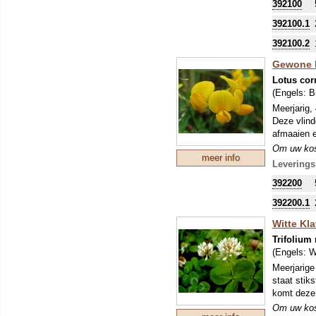
392100
stikstofbi
sommige ge
392100.1
392100.2
Gewone R
Lotus cor
(Engels:
Bi
Meerjarig,
Deze vlinde
afmaaien e
Om uw kostb
meer info
zo'n perio
Leverings
stikstofbi
392200
sommige ge
392200.1
Witte Klav
Trifolium
(Engels:
W
Meerjarige
staat stik
komt deze 
Om uw kostb