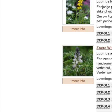
Lupinus l
Eenjarige 
stikstof ui
Om uw kostb
zo'n perio
stikstofbi
Leverings
meer info
sommige ge
393400.1
393400.2
Zoete Wit
Lupinus a
Een zeer o
handvormig
verbeterd, 
Verder wor
weekwater
Leverings
meer info
LET OP: 
393450.1
Om uw kostb
zo'n perio
393450.2
stikstofbi
393450.3
sommige ge
393450.4