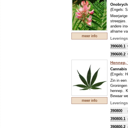
Onobrychis
(Engels:
S
Meerjarige
streepjes.
andere ins
afname van
meer info
Om uw kostb
Leverings
zo'n perio
390600.1
stikstofbi
sommige ge
390600.2
Hennep, V
Cannabis 
(Engels:
H
Zin in een
Groningen 
hennep.. K
Bewaar wel
meer info
komen.. Na
Leverings
moestuinco
390800
psychoacti
en vormt d
390800.1
en is dus 
In elk lan
390800.2