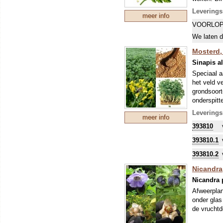
Uiteraard 
Leverings
meer info
Om uw kostb
VOORLOP
zo'n perio
stikstofbi
We laten d
sommige ge
Mosterd, 
Sinapis a
Speciaal a
het veld v
grondsoort
onderspitt
populair v
Leverings
meer info
Om uw kostb
393810
zo'n perio
stikstofbi
393810.1
sommige ge
393810.2
Nicandra
Nicandra 
Afweerplant
onder glas
de vrucht