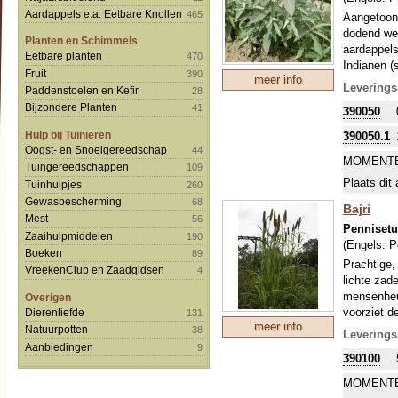
Aardappels e.a. Eetbare Knollen
465
Aangetoond
dodend wer
Planten en Schimmels
aardappels
Eetbare planten
470
Indianen (
Fruit
390
meer info
Ojibwa sta
Leverings
Paddenstoelen en Kefir
28
gedistille
Bijzondere Planten
41
390050
gedraineer
in- en uit
Hulp bij Tuinieren
390050.1
geurende b
Oogst- en Snoeigereedschap
44
MOMENTE
Tuingereedschappen
109
Plaats dit 
Tuinhulpjes
260
Gewasbescherming
68
Bajri
Mest
56
Penniset
Zaaihulpmiddelen
190
(Engels:
P
Boeken
89
Prachtige,
VreekenClub en Zaadgidsen
4
lichte zad
mensenheug
Overigen
voorziet d
Dierenliefde
131
meer info
stengels e
Natuurpotten
38
Leverings
gierst nog
Aanbiedingen
9
390100
dit gewas 
veel parel
MOMENTE
in olie ge