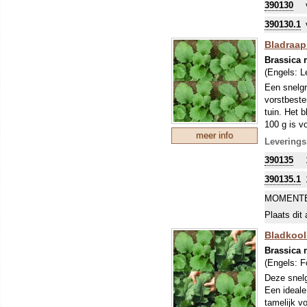
390130
zo'n perio
levert hum
390130.1
Bladraap 
Brassica r
(Engels:
L
Een snelgr
vorstbeste
tuin. Het b
100 g is v
meer info
Om uw kostb
Leverings
zo'n perio
390135
levert hum
390135.1
MOMENTE
Plaats dit 
Bladkool 
Brassica 
(Engels:
F
Deze snelg
Een ideale
tamelijk v