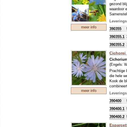
gezond bli
waardoor e
Samenstel
Borage, 7
Leverings
Kaasjeskru
meer info
390355
390355.1
390355.2
Cichorei 
Cichorium
(Engels:
W
Prachtige 
die hele w
Kook de bl
combineert
meer info
Leverings
390400
390400.1
390400.2
Esparcett