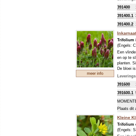
zo'n perio
391400
stikstofbi
sommige ge
391400.1
391400.2
Inkarnaatk
Trifolium
(Engels:
C
Een vlinder
en op te s
planten. Si
De bloei i
meer info
vaas!) en 
Leverings
Zaai vooral
391600
100g voor
Om uw kostb
391600.1
zo'n perio
MOMENTE
stikstofbi
sommige ge
Plaats dit 
Kleine K
Trifolium
(Engels:
S