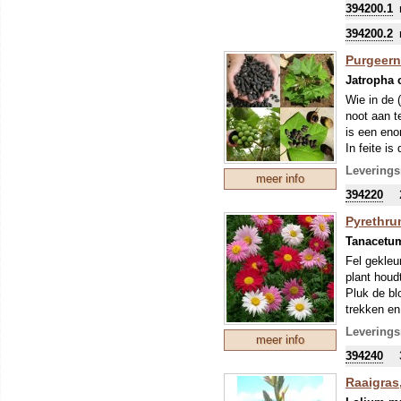
394200.1
394200.2
Purgeern
Jatropha 
Wie in de 
noot aan t
is een eno
In feite is
(Euphorbia
Leverings
meer info
worden. De
394220
vruchten v
biodiesel.
Pyrethr
Vol verwac
Tanacetu
en leek da
veel inves
Fel gekleu
Daar komt 
plant houd
bemest wo
Pluk de bl
De plant w
trekken en
afgeleid v
Leverings
meer info
laxeermidd
394240
De plant k
verse klei
Raaigras, 
hiermee ge