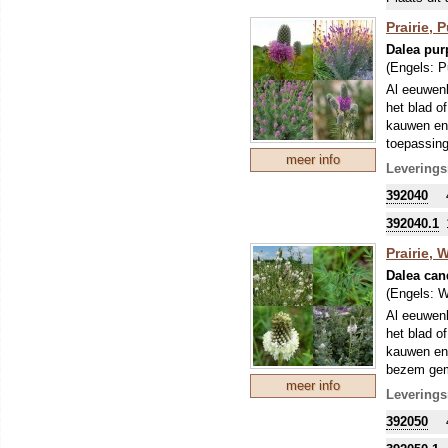
Prairie, 
Dalea pur
(Engels:
P
Al eeuwenl
het blad o
kauwen en 
toepassing
meer info
Ondanks de
Leverings
Noord-Amer
392040
diep! Het f
50-90 cm) g
392040.1
Dit soort 
beplanten,
Prairie, W
grond. Als 
Dalea can
deze plant
(Engels:
W
voor het ve
Al eeuwenl
Om uw kostb
het blad o
zo'n perio
kauwen en 
stikstofbi
bezem gema
sommige ge
meer info
afkooksel 
Leverings
Ondanks de
392050
Noord-Amer
diep! Het 