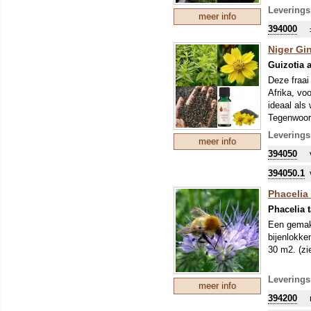
Leverings
meer info
394000
Niger Gi
Guizotia 
Deze fraai
Afrika, vo
ideaal als
Tegenwoord
randen van
Leverings
meer info
plant nog 
394050
vorst niet.
Een belang
394050.1
gefrituurd 
Zie de bij
Phacelia '
Phacelia t
Een gemakk
bijenlokke
30 m2. (zi
Leverings
meer info
394200