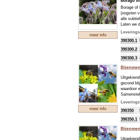
Borago off
Borage of 
(oogsten v
alle subti
Laten we d
hemelsblau
Leverings
meer info
bloemetjes
390300.1
boventoon
De bloemen
390300.2
grondsoort
600 potten
390300.3
Bijenmen
Uitgekiend
gezond bli
waardoor e
Samenstel
Borage, 7
Leverings
Kaasjeskru
meer info
390350
390350.1
Bijenmen
Uitgekiend