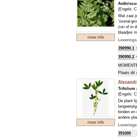
Anthriscu
(Engels:
C
Wat zaai j
“overal-gro
zon of in 
blaadjes in
meer info
Om uw kostb
Leverings
zo'n perio
390990.1
stikstofbi
sommige ge
390990.2
MOMENTE
Plaats dit 
Alexandrij
Trifolium
(Engels:
C
De plant li
langwerpig
binden en 
andere pla
meer info
onkruidond
Leverings
dus...!
391000
Om uw kostb