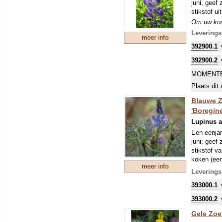
juni; geef
stikstof ui
Om uw kostb
zo'n perio
Leverings
meer info
stikstofbi
392900.1
sommige ge
392900.2
MOMENTE
Plaats dit 
Blauwe Zo
'Boregine
Lupinus a
Een eenjar
juni; geef 
stikstof va
koken (eer
meer info
proteïnerij
Leverings
LET OP: 
393000.1
Om uw kostb
zo'n perio
393000.2
stikstofbi
Gele Zoet
sommige ge