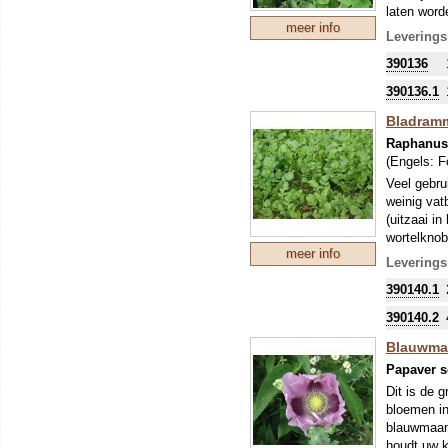
laten word
meer info
consumptie
Leverings
kleine tuin
390136
Info voor 
Nitrafix i
390136.1
organische
Meststoffe
Bladramme
voldoet du
Raphanus 
Nitrafix z
(Engels:
F
quotiënt. 
Veel gebru
geleidelijk
weinig vat
100 g is v
(uitzaai i
Om uw kostb
wortelknob
zo'n perio
meer info
teelt van 
Leverings
levert hum
Om uw kostb
390140.1
zo'n perio
stikstofbi
390140.2
sommige ge
Blauwma
Papaver 
Dit is de 
bloemen in 
blauwmaanz
houdt uw k