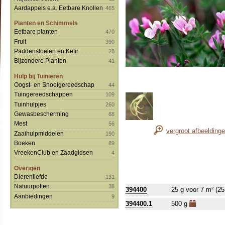
Aardappels e.a. Eetbare Knollen
465
Planten en Schimmels
Eetbare planten
470
Fruit
390
Paddenstoelen en Kefir
28
Bijzondere Planten
41
Hulp bij Tuinieren
Oogst- en Snoeigereedschap
44
Tuingereedschappen
109
Tuinhulpjes
260
Gewasbescherming
68
Mest
56
vergroot afbeelding
Zaaihulpmiddelen
190
Boeken
89
VreekenClub en Zaadgidsen
4
Overigen
Dierenliefde
131
Natuurpotten
38
394400
25 g voor 7 m² (25
Aanbiedingen
9
394400.1
500 g