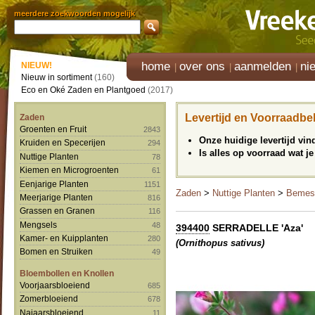
meerdere zoekwoorden mogelijk
home
over ons
aanmelden
ni
NIEUW!
Nieuw in sortiment
(160)
Eco en Oké Zaden en Plantgoed
(2017)
Levertijd en Voorraadbe
Zaden
Groenten en Fruit
2843
Onze huidige levertijd vi
Kruiden en Specerijen
294
Is alles op voorraad wat je
Nuttige Planten
78
Kiemen en Microgroenten
61
Eenjarige Planten
1151
Zaden
>
Nuttige Planten
>
Bemest
Meerjarige Planten
816
Grassen en Granen
116
Mengsels
48
394400
SERRADELLE 'Aza'
Kamer- en Kuipplanten
280
(Ornithopus sativus)
Bomen en Struiken
49
Bloembollen en Knollen
Voorjaarsbloeiend
685
Zomerbloeiend
678
Najaarsbloeiend
11