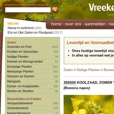
meerdere zoekwoorden mogelijk
home
over ons
aanmelden
ni
NIEUW!
Nieuw in sortiment
(160)
Eco en Oké Zaden en Plantgoed
(2017)
Levertijd en Voorraadbe
Zaden
Groenten en Fruit
2843
Onze huidige levertijd vi
Kruiden en Specerijen
294
Is alles op voorraad wat je
Nuttige Planten
78
Kiemen en Microgroenten
61
Eenjarige Planten
1151
Zaden
>
Nuttige Planten
>
Bemest
Meerjarige Planten
816
Grassen en Granen
116
Mengsels
48
392600
KOOLZAAD, ZOMER 'He
Kamer- en Kuipplanten
280
(Brassica napus)
Bomen en Struiken
49
Bloembollen en Knollen
Voorjaarsbloeiend
685
Zomerbloeiend
678
Najaarsbloeiend
11