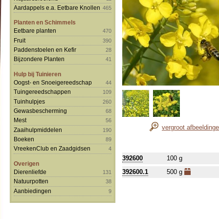
Aardappels e.a. Eetbare Knollen
465
Planten en Schimmels
Eetbare planten
470
Fruit
390
Paddenstoelen en Kefir
28
Bijzondere Planten
41
Hulp bij Tuinieren
Oogst- en Snoeigereedschap
44
Tuingereedschappen
109
Tuinhulpjes
260
Gewasbescherming
68
Mest
56
vergroot afbeelding
Zaaihulpmiddelen
190
Boeken
89
VreekenClub en Zaadgidsen
4
392600
100 g
Overigen
392600.1
500 g
Dierenliefde
131
Natuurpotten
38
Aanbiedingen
9