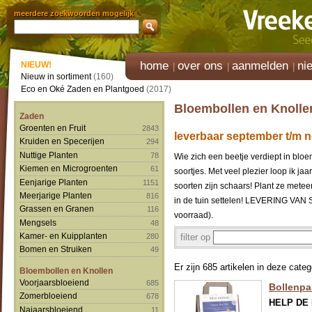
meerdere zoekwoorden mogelijk
home
over ons
aanmelden
ni
NIEUW!
Nieuw in sortiment
(160)
Eco en Oké Zaden en Plantgoed
(2017)
Bloembollen en Knollen
Zaden
Groenten en Fruit
2843
leverbaar september t/m 
Kruiden en Specerijen
294
Nuttige Planten
78
Wie zich een beetje verdiept in blo
Kiemen en Microgroenten
61
soortjes. Met veel plezier loop ik jaa
Eenjarige Planten
1151
soorten zijn schaars! Plant ze mete
Meerjarige Planten
816
in de tuin settelen! LEVERING VA
Grassen en Granen
116
voorraad).
Mengsels
48
Kamer- en Kuipplanten
filter op
280
Bomen en Struiken
49
Er zijn 685 artikelen in deze categ
Bloembollen en Knollen
Voorjaarsbloeiend
685
Bollenpak
Zomerbloeiend
678
HELP DE
Najaarsbloeiend
11