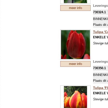
Levering
meer info
730324.1
BINNENK
Plaats dit 
Tulipa 'C
ENKELE 
Stevige tu
Levering
meer info
730350.1
BINNENK
Plaats dit 
Tulipa 'Fl
ENKELE 
Stevige tu