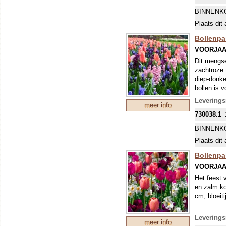
BINNENK
Plaats dit 
Bollenpa
VOORJAA
Dit mengse
zachtroze 
diep-donke
bollen is 
Levering
meer info
730038.1
BINNENK
Plaats dit 
Bollenpa
VOORJAA
Het feest 
en zalm ko
cm, bloeiti
Levering
meer info