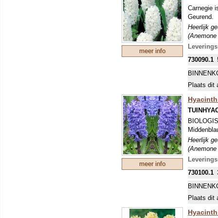
Carnegie i
Geurend.
Heerlijk g
(Anemone b
Levering
meer info
730090.1
BINNENK
Plaats dit 
Hyacinthu
TUINHYA
BIOLOGI
Middenbla
Heerlijk g
(Anemone b
Levering
meer info
730100.1
BINNENK
Plaats dit 
Hyacinth