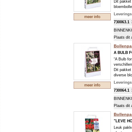
Dit pakket
bloembolle
waar de gro
Levering
meer info
kleur, stru
730063.1
BINNENK
Plaats dit 
Bollenpa
A BULB 
“A Bulb fo
verschille
Dit pakket
diverse bl
tegen droo
Levering
meer info
kleur en le
730064.1
BINNENK
Plaats dit 
Bollenpa
"LEVE H
Leuk pakke