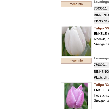
Levering
meer info
730300.1
BINNENK
Plaats dit 
Tulipa 'W
ENKELE 
Ivoorwit, i
Stevige tu
Levering
meer info
730320.1
BINNENK
Plaats dit 
Tulipa 'C
ENKELE 
Het zachts
Stevige tu