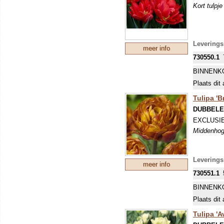
Kort tulpj
Levering
meer info
730550.1
BINNENK
Plaats dit 
Tulipa 'B
DUBBELE
EXCLUSIEV
Middenhoge
Levering
meer info
730551.1
BINNENK
Plaats dit 
Tulipa 'A