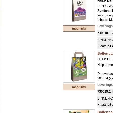
HELP DE
BIOLOGI
Symfonie i
voor vroeg
Inhoud: Mu
Krokussen)
Levering
meer info
Witgestree
730018.1
(Buishyaci
Narcis) en 
BINNENK
Plaats dit 
Bollenpa
HELP DE
Help je me
De overlas
2015 al (s
bestrijdin
Levering
meer info
eikenproce
730019.1
De kweker 
BINNENK
anemonen, 
Plaats dit 
rondom eik
waarna dez
Bollenpa