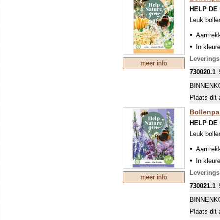
HELP DE
De bloembo
Leuk bolle
vroeg in h
bestrijden,
Aantrekk
In kleur
De hoogt
Levering
meer info
730020.1
BINNENK
Plaats dit 
Bollenpa
HELP DE
Leuk bolle
Aantrekk
In kleur
De hoogt
Levering
meer info
730021.1
BINNENK
Plaats dit 