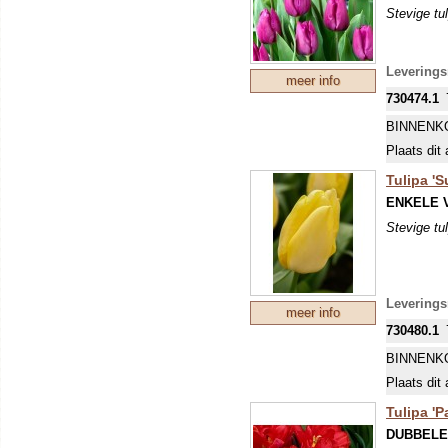
Stevige tu
Levering
meer info
730474.1
BINNENK
Plaats dit 
Tulipa 'S
ENKELE 
Stevige tu
Levering
meer info
730480.1
BINNENK
Plaats dit 
Tulipa '
DUBBELE