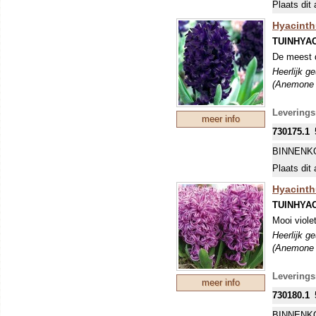
Plaats dit 
Hyacinth
TUINHYA
De meest d
Heerlijk g
(Anemone b
Levering
meer info
730175.1
BINNENK
Plaats dit 
Hyacinth
TUINHYA
Mooi viole
Heerlijk g
(Anemone b
Levering
meer info
730180.1
BINNENK