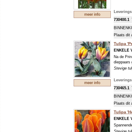
Levering
meer info
730400.1
BINNENK
Plaats dit 
Tulipa 'P
ENKELE 
Na de Prin
dieppaars 
Stevige tu
Levering
meer info
730465.1
BINNENK
Plaats dit 
Tulipa 'H
ENKELE 
Spannende
Stevige tu