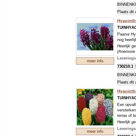
BINNENK
Plaats dit 
Hyacinth
TUINHYA
Paarse Hya
nog heerlij
Heerlijk g
(Anemone b
Levering
meer info
730210.1
BINNENK
Plaats dit 
Hyacinth
TUINHYA
Een opvall
versterken
terras of 
Heerlijk g
(Anemone b
Levering
meer info