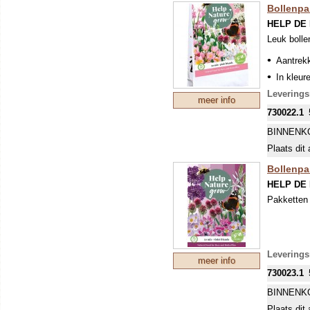
Bollenpak
HELP DE
Leuk bolle
Aantrekk
In kleure
De hoogt
Levering
meer info
730022.1
BINNENK
Plaats dit 
Bollenpak
HELP DE
Pakketten 
Levering
meer info
730023.1
BINNENK
Plaats dit 