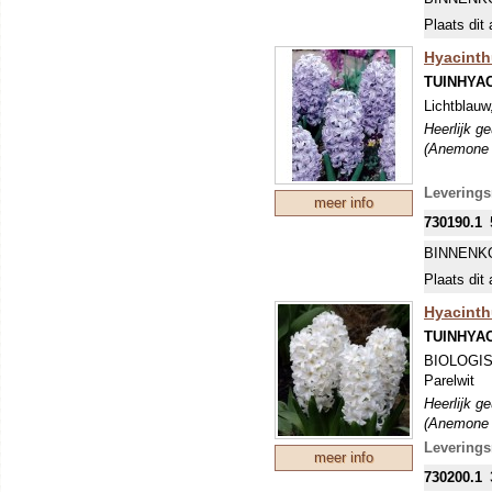
Plaats dit 
Hyacinth
TUINHYA
Lichtblauw
Heerlijk g
(Anemone b
Levering
meer info
730190.1
BINNENK
Plaats dit 
Hyacinthu
TUINHYA
BIOLOGI
Parelwit
Heerlijk g
(Anemone b
Levering
meer info
730200.1