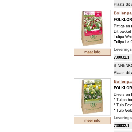
Plaats dit 
Bollenpa
FOLKLOR
Pittige en 
Dit pakket
Tulipa Whi
Tulipa La 
Tulipa Car
Levering
meer info
Tulipa Pie
730031.1
Tulipa Mer
Tulipa Whi
BINNENK
Narcissus 
Plaats dit 
Of rassen,
Bollenpa
FOLKLOR
Divers en l
* Tulipa ba
* Tulp Fox
* Tulp Gol
* Tulp Exo
Levering
meer info
* Tulp Hak
730032.1
* Hyacint 
Of soorten