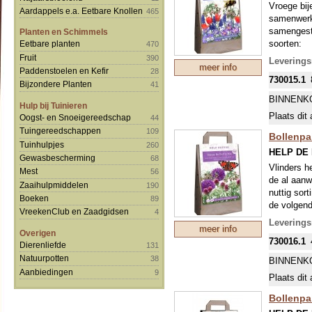
Vroege bij
Aardappels e.a. Eetbare Knollen
465
samenwerki
samengeste
Planten en Schimmels
soorten:
Eetbare planten
470
Anemone b
Fruit
390
Levering
meer info
Chionodoxa
Paddenstoelen en Kefir
28
730015.1
Crocus To
Bijzondere Planten
41
Muscari a
BINNENK
Hulp bij Tuinieren
Nectarosc
Plaats dit 
Oogst- en Snoeigereedschap
44
Tulipa linif
Tuingereedschappen
109
Bollenpak
Tuinhulpjes
260
HELP DE
Gewasbescherming
68
Vlinders h
Mest
56
de al aanw
Zaaihulpmiddelen
190
nuttig sor
Boeken
89
de volgend
VreekenClub en Zaadgidsen
4
Allium nig
Levering
meer info
Allium Pur
Overigen
730016.1
Allium sp
Dierenliefde
131
Nectarosc
Natuurpotten
38
BINNENK
Aanbiedingen
9
Plaats dit 
Bollenpa