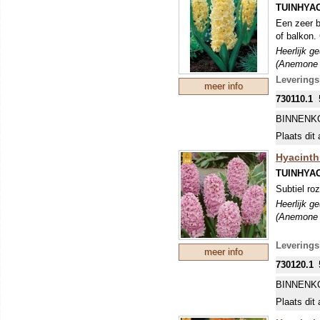
TUINHYA
Een zeer b
of balkon.
Heerlijk g
(Anemone b
Levering
meer info
730110.1
BINNENK
Plaats dit 
Hyacinthu
TUINHYA
Subtiel roz
Heerlijk g
(Anemone b
Levering
meer info
730120.1
BINNENK
Plaats dit 