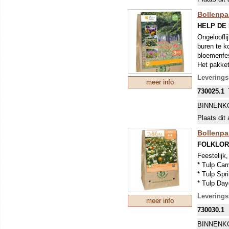
Bollenpa
HELP DE
Ongeloofli
buren te k
bloemenfes
Het pakke
Levering
meer info
730025.1
BINNENK
Plaats dit 
Bollenpa
FOLKLOR
Feestelijk,
* Tulp Car
* Tulp Spr
* Tulp Day
* Tulp Mou
Levering
meer info
* Narcis Tr
730030.1
* Narcis G
Of soorten
BINNENK