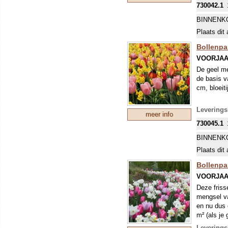
730042.1
BINNENK
Plaats dit 
Bollenpa
VOORJAA
De geel me
de basis v
cm, bloeiti
Levering
meer info
730045.1
BINNENK
Plaats dit 
Bollenpa
VOORJAA
Deze friss
mengsel va
en nu dus 
m² (als je 
Levering