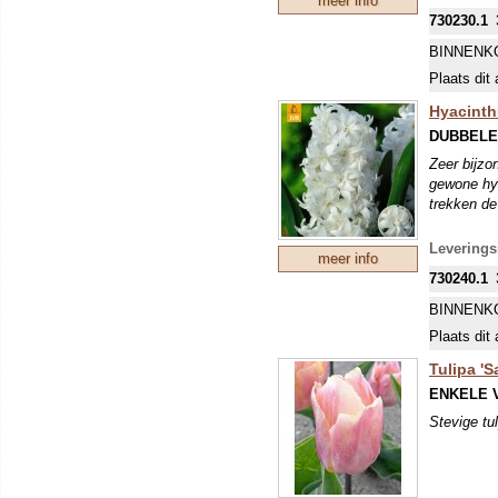
meer info
730230.1
BINNENK
Plaats dit 
Hyacinth
DUBBELE
Zeer bijzo
gewone hya
trekken de
Levering
meer info
730240.1
BINNENK
Plaats dit 
Tulipa 'S
ENKELE 
Stevige tu