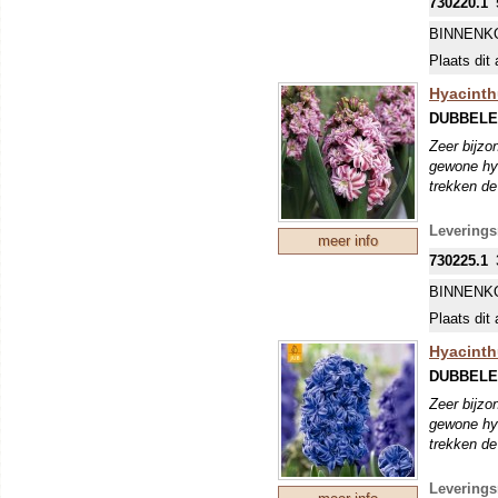
730220.1
BINNENK
Plaats dit 
Hyacinth
DUBBELE
Zeer bijzo
gewone hya
trekken de
Levering
meer info
730225.1
BINNENK
Plaats dit 
Hyacinth
DUBBELE
Zeer bijzo
gewone hya
trekken de
Levering