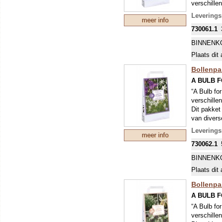
verschille
in tuinen w
Levering
meer info
variatie en
730061.1
BINNENK
Plaats dit 
Bollenpa
A BULB 
“A Bulb fo
verschille
Dit pakket
van divers
tuinen met 
Levering
meer info
730062.1
BINNENK
Plaats dit 
Bollenpa
A BULB 
“A Bulb fo
verschille