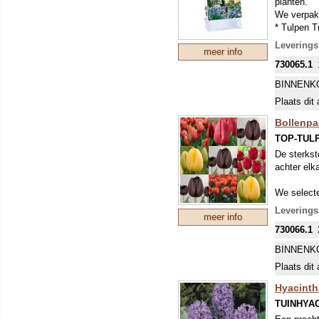
planten.
We verpakk
* Tulpen 
* Tulipa lin
Levering
meer info
* Allium n
730065.1
* Narcissus
* Muscari
BINNENK
* Scilla si
Plaats dit 
Bollenpa
TOP-TUL
De sterkst
achter elk
We selecte
Levering
Golden O
meer info
730066.1
Ad Rem,
BINNENK
Queensd
Plaats dit 
Strong L
Escape, 
Hyacinth
Queen of
TUINHYA