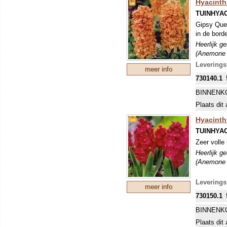
Hyacinth
TUINHYA
Gipsy Quee
in de bord
Heerlijk g
(Anemone b
Levering
meer info
730140.1
BINNENK
Plaats dit 
Hyacinthu
TUINHYA
Zeer volle
Heerlijk g
(Anemone b
Levering
meer info
730150.1
BINNENK
Plaats dit 