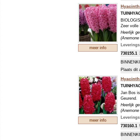
Hyacinthu
TUINHYA
BIOLOGI
Zeer volle
Heerlijk g
(Anemone b
Levering
meer info
730155.1
BINNENK
Plaats dit 
Hyacinth
TUINHYA
Jan Bos is
Geurend.
Heerlijk g
(Anemone b
Levering
meer info
730160.1
BINNENK