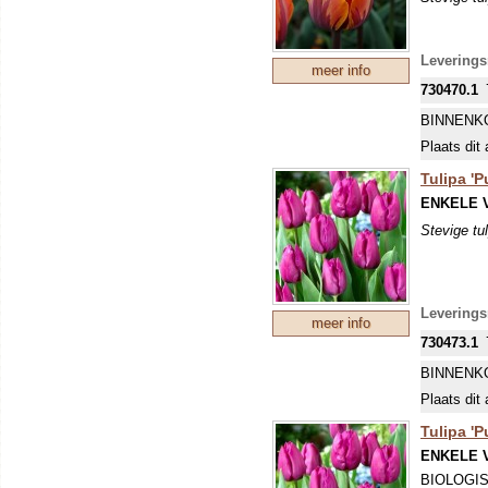
Levering
meer info
730470.1
BINNENK
Plaats dit 
Tulipa 'P
ENKELE 
Stevige tu
Levering
meer info
730473.1
BINNENK
Plaats dit 
Tulipa 'P
ENKELE 
BIOLOGI