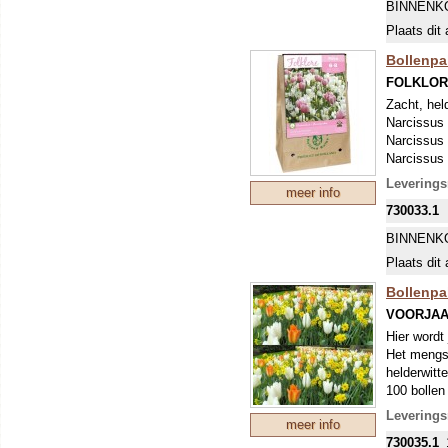
BINNENK
Plaats dit 
Bollenpa
FOLKLOR
Zacht, hel
Narcissus 
Narcissus 
Narcissus
Tulipa Pin
Levering
meer info
Tulipa Hak
730033.1
Tulipa Whi
(Of soorte
BINNENK
Plaats dit 
Bollenpak
VOORJAA
Hier wordt 
Het mengse
helderwitt
100 bollen
Levering
meer info
730035.1