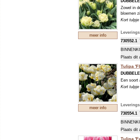
DUBBELE
Zowel in d
bloemen zi
Kort tulpj
Levering
meer info
730552.1
BINNENK
Plaats dit 
Tulipa 'F
DUBBELE
Een soort 
Kort tulpj
Levering
meer info
730554.1
BINNENK
Plaats dit 
Tulipa 'F