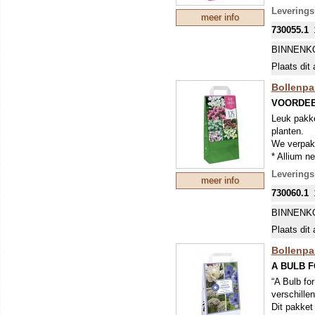
* Muscari
Levering
meer info
* Anemone
730055.1
* Allium n
* Narcis T
BINNENK
* Tulp Tri
Plaats dit 
Bollenpa
VOORDEE
Leuk pakke
planten.
We verpakk
* Allium n
* Crocus 
Levering
meer info
* Narcis P
730060.1
* Tulp Mis
* Anemone
BINNENK
* Chionodo
Plaats dit 
Bollenpa
A BULB 
“A Bulb fo
verschille
Dit pakket