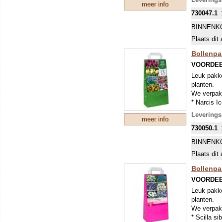
meer info
730047.1
BINNENK
Plaats dit 
Bollenpak
VOORDEE
Leuk pakke
planten.
We verpakk
* Narcis Ic
* Muscari
Levering
meer info
* Anemone
730050.1
* Crocus f
* Tulpen T
BINNENK
* Allium o
Plaats dit 
Bollenpa
VOORDEE
Leuk pakke
planten.
We verpakk
* Scilla si