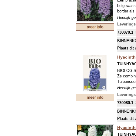
Een pracht
Als je ze 
bolgewasse
vermeerder
border als 
Heerlijk g
(Anemone b
Levering
meer info
730070.1
BINNENK
Plaats dit 
Hyacinthu
TUINHYA
BIOLOGIS
Ze combin
Tulpensoor
Heerlijk g
(Anemone b
Levering
meer info
730080.1
BINNENK
Plaats dit 
Hyacinth
TUINHYA