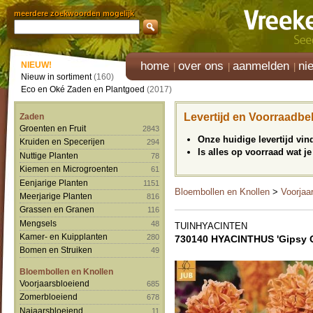
meerdere zoekwoorden mogelijk
home
over ons
aanmelden
ni
NIEUW!
Nieuw in sortiment
(160)
Eco en Oké Zaden en Plantgoed
(2017)
Levertijd en Voorraadbe
Zaden
Groenten en Fruit
2843
Onze huidige levertijd vi
Kruiden en Specerijen
294
Is alles op voorraad wat je
Nuttige Planten
78
Kiemen en Microgroenten
61
Eenjarige Planten
1151
Bloembollen en Knollen
>
Voorjaa
Meerjarige Planten
816
Grassen en Granen
116
Mengsels
48
TUINHYACINTEN
Kamer- en Kuipplanten
280
730140 HYACINTHUS 'Gipsy 
Bomen en Struiken
49
Bloembollen en Knollen
Voorjaarsbloeiend
685
Zomerbloeiend
678
Najaarsbloeiend
11