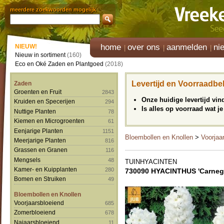
meerdere zoekwoorden mogelijk
home
over ons
aanmelden
ni
NIEUW!
Nieuw in sortiment
(160)
Eco en Oké Zaden en Plantgoed
(2018)
Levertijd en Voorraadbe
Zaden
Groenten en Fruit
2843
Onze huidige levertijd vi
Kruiden en Specerijen
294
Is alles op voorraad wat je
Nuttige Planten
78
Kiemen en Microgroenten
61
Eenjarige Planten
1151
Bloembollen en Knollen
>
Voorjaa
Meerjarige Planten
816
Grassen en Granen
116
Mengsels
48
TUINHYACINTEN
Kamer- en Kuipplanten
280
730090 HYACINTHUS 'Carnegi
Bomen en Struiken
49
Bloembollen en Knollen
Voorjaarsbloeiend
685
Zomerbloeiend
678
Najaarsbloeiend
11