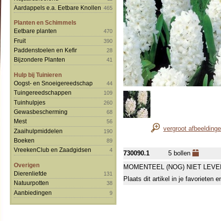
Aardappels e.a. Eetbare Knollen
465
Planten en Schimmels
Eetbare planten
470
Fruit
390
Paddenstoelen en Kefir
28
Bijzondere Planten
41
Hulp bij Tuinieren
Oogst- en Snoeigereedschap
44
Tuingereedschappen
109
Tuinhulpjes
260
Gewasbescherming
68
Mest
56
vergroot afbeelding
Zaaihulpmiddelen
190
Boeken
89
VreekenClub en Zaadgidsen
4
730090.1
5 bollen
Overigen
MOMENTEEL (NOG) NIET LEVE
Dierenliefde
131
Plaats dit artikel in je favorieten
Natuurpotten
38
Aanbiedingen
9