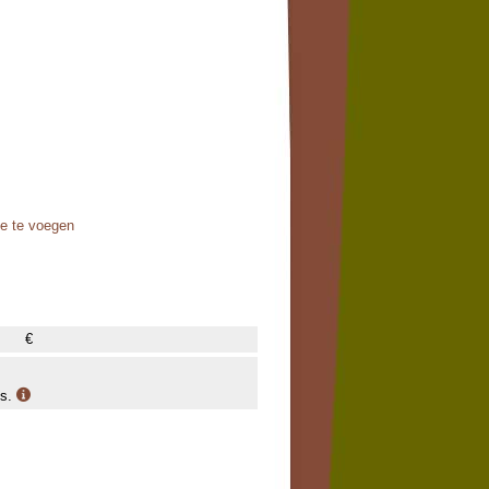
oe te voegen
€
is.