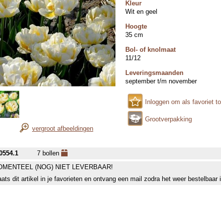
Kleur
Wit en geel
Hoogte
35 cm
Bol- of knolmaat
11/12
Leveringsmaanden
september t/m november
Inloggen om als favoriet t
Grootverpakking
vergroot afbeeldingen
0554.1
7 bollen
MENTEEL (NOG) NIET LEVERBAAR!
aats dit artikel in je favorieten en ontvang een mail zodra het weer bestelbaar 