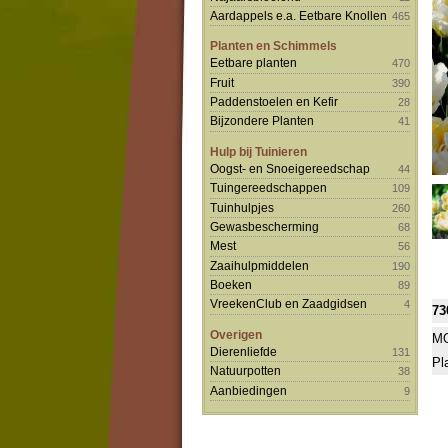
Aardappels e.a. Eetbare Knollen
465
Planten en Schimmels
Eetbare planten
470
Fruit
390
Paddenstoelen en Kefir
28
Bijzondere Planten
41
Hulp bij Tuinieren
Oogst- en Snoeigereedschap
44
Tuingereedschappen
109
Tuinhulpjes
260
Gewasbescherming
68
Mest
56
Zaaihulpmiddelen
190
Boeken
89
VreekenClub en Zaadgidsen
4
73
Overigen
MO
Dierenliefde
131
Pl
Natuurpotten
38
Aanbiedingen
9