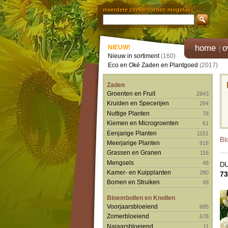
meerdere zoekwoorden mogelijk
home
o
NIEUW!
Nieuw in sortiment
(160)
Eco en Oké Zaden en Plantgoed
(2017)
Zaden
Groenten en Fruit
2843
Kruiden en Specerijen
294
Nuttige Planten
78
Kiemen en Microgroenten
61
Eenjarige Planten
1151
Bl
Meerjarige Planten
816
Grassen en Granen
116
Mengsels
48
D
Kamer- en Kuipplanten
280
73
Bomen en Struiken
49
Bloembollen en Knollen
Voorjaarsbloeiend
685
Zomerbloeiend
678
Najaarsbloeiend
11