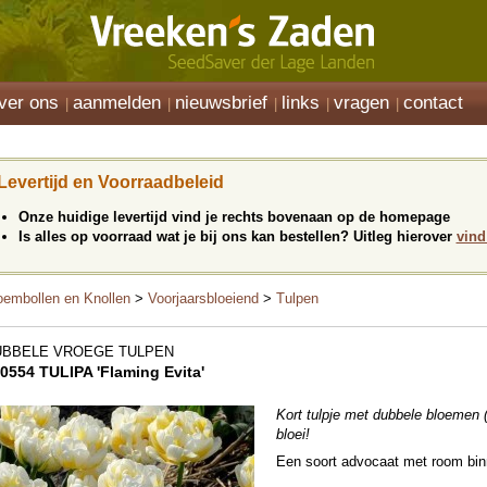
ver ons
aanmelden
nieuwsbrief
links
vragen
contact
Levertijd en Voorraadbeleid
Onze huidige levertijd vind je rechts bovenaan op de homepage
Is alles op voorraad wat je bij ons kan bestellen? Uitleg hierover
vind
oembollen en Knollen
>
Voorjaarsbloeiend
>
Tulpen
UBBELE VROEGE TULPEN
0554 TULIPA 'Flaming Evita'
Kort tulpje met dubbele bloemen 
bloei!
Een soort advocaat met room binn