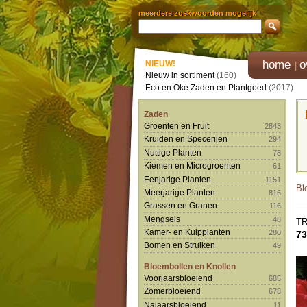
meerdere zoekwoorden mogelijk
home
o
NIEUW!
Nieuw in sortiment
(160)
Eco en Oké Zaden en Plantgoed
(2017)
Zaden
Groenten en Fruit
2843
Kruiden en Specerijen
294
Nuttige Planten
78
Kiemen en Microgroenten
61
Eenjarige Planten
1151
Bl
Meerjarige Planten
816
Grassen en Granen
116
Mengsels
48
T
Kamer- en Kuipplanten
280
73
Bomen en Struiken
49
Bloembollen en Knollen
Voorjaarsbloeiend
685
Zomerbloeiend
678
Najaarsbloeiend
11