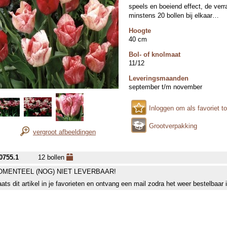
speels en boeiend effect, de ver
minstens 20 bollen bij elkaar…
Hoogte
40 cm
Bol- of knolmaat
11/12
Leveringsmaanden
september t/m november
Inloggen om als favoriet t
Grootverpakking
vergroot afbeeldingen
0755.1
12 bollen
MENTEEL (NOG) NIET LEVERBAAR!
aats dit artikel in je favorieten en ontvang een mail zodra het weer bestelbaar 