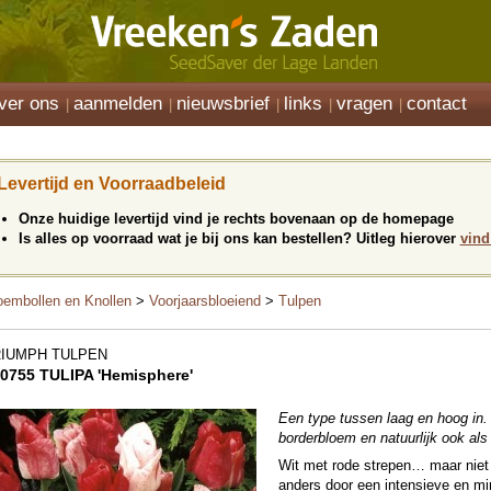
ver ons
aanmelden
nieuwsbrief
links
vragen
contact
Levertijd en Voorraadbeleid
Onze huidige levertijd vind je rechts bovenaan op de homepage
Is alles op voorraad wat je bij ons kan bestellen? Uitleg hierover
vind
oembollen en Knollen
>
Voorjaarsbloeiend
>
Tulpen
RIUMPH TULPEN
0755 TULIPA 'Hemisphere'
Een type tussen laag en hoog in. 
borderbloem en natuurlijk ook als
Wit met rode strepen… maar niet
anders door een intensieve en mi