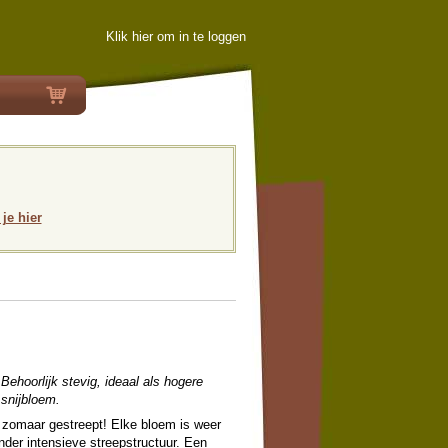
Klik hier om in te loggen
 je hier
Behoorlijk stevig, ideaal als hogere
 snijbloem.
 zomaar gestreept! Elke bloem is weer
nder intensieve streepstructuur. Een