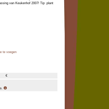
rassing van Keukenhof 2007! Tip: plant
oe te voegen
€
is.