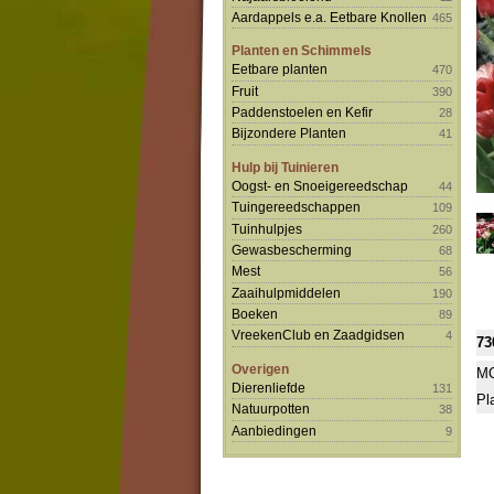
Aardappels e.a. Eetbare Knollen
465
Planten en Schimmels
Eetbare planten
470
Fruit
390
Paddenstoelen en Kefir
28
Bijzondere Planten
41
Hulp bij Tuinieren
Oogst- en Snoeigereedschap
44
Tuingereedschappen
109
Tuinhulpjes
260
Gewasbescherming
68
Mest
56
Zaaihulpmiddelen
190
Boeken
89
VreekenClub en Zaadgidsen
4
73
Overigen
MO
Dierenliefde
131
Pl
Natuurpotten
38
Aanbiedingen
9