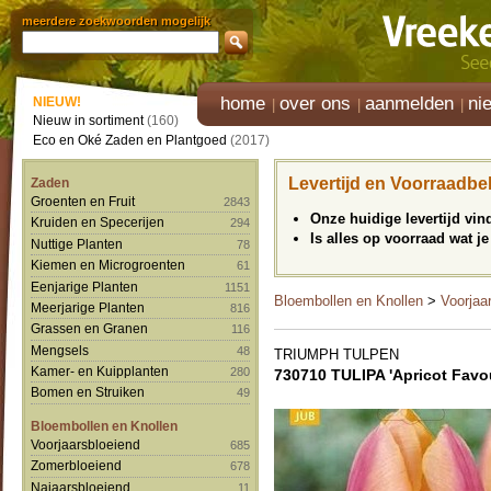
meerdere zoekwoorden mogelijk
home
over ons
aanmelden
ni
NIEUW!
Nieuw in sortiment
(160)
Eco en Oké Zaden en Plantgoed
(2017)
Levertijd en Voorraadbe
Zaden
Groenten en Fruit
2843
Onze huidige levertijd vi
Kruiden en Specerijen
294
Is alles op voorraad wat je
Nuttige Planten
78
Kiemen en Microgroenten
61
Eenjarige Planten
1151
Bloembollen en Knollen
>
Voorjaa
Meerjarige Planten
816
Grassen en Granen
116
Mengsels
48
TRIUMPH TULPEN
Kamer- en Kuipplanten
280
730710 TULIPA 'Apricot Favou
Bomen en Struiken
49
Bloembollen en Knollen
Voorjaarsbloeiend
685
Zomerbloeiend
678
Najaarsbloeiend
11