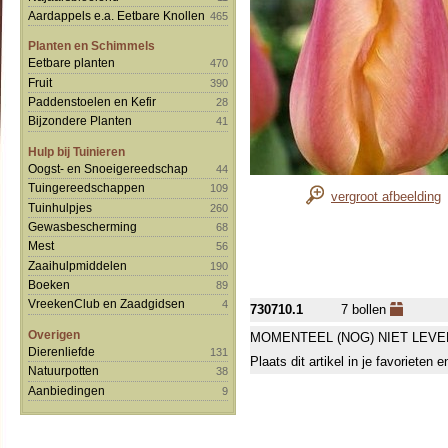
Aardappels e.a. Eetbare Knollen
465
Planten en Schimmels
Eetbare planten
470
Fruit
390
Paddenstoelen en Kefir
28
Bijzondere Planten
41
Hulp bij Tuinieren
Oogst- en Snoeigereedschap
44
Tuingereedschappen
109
vergroot afbeelding
Tuinhulpjes
260
Gewasbescherming
68
Mest
56
Zaaihulpmiddelen
190
Boeken
89
VreekenClub en Zaadgidsen
4
730710.1
7 bollen
Overigen
MOMENTEEL (NOG) NIET LEVE
Dierenliefde
131
Plaats dit artikel in je favorieten
Natuurpotten
38
Aanbiedingen
9