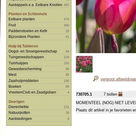
Aardappels e.a. Eetbare Knollen
465
Planten en Schimmels
Eetbare planten
470
Fruit
390
Paddenstoelen en Kefir
28
Bijzondere Planten
41
Hulp bij Tuinieren
Oogst- en Snoeigereedschap
44
Tuingereedschappen
109
Tuinhulpjes
260
Gewasbescherming
68
Mest
56
vergroot afbeelding
Zaaihulpmiddelen
190
Boeken
89
VreekenClub en Zaadgidsen
4
730705.1
7 bollen
Overigen
MOMENTEEL (NOG) NIET LEVE
Dierenliefde
131
Plaats dit artikel in je favorieten
Natuurpotten
38
Aanbiedingen
9