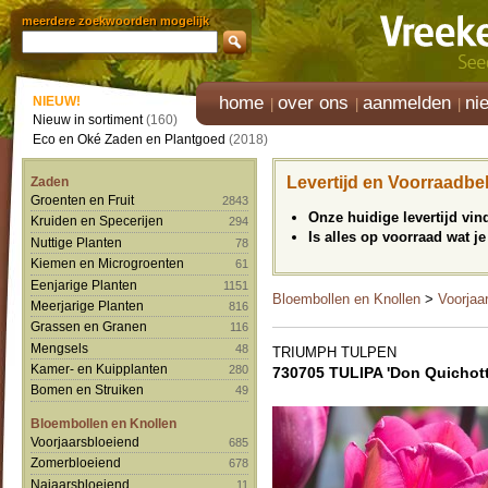
meerdere zoekwoorden mogelijk
home
over ons
aanmelden
ni
NIEUW!
Nieuw in sortiment
(160)
Eco en Oké Zaden en Plantgoed
(2018)
Levertijd en Voorraadbe
Zaden
Groenten en Fruit
2843
Onze huidige levertijd vi
Kruiden en Specerijen
294
Is alles op voorraad wat je
Nuttige Planten
78
Kiemen en Microgroenten
61
Eenjarige Planten
1151
Bloembollen en Knollen
>
Voorjaa
Meerjarige Planten
816
Grassen en Granen
116
Mengsels
48
TRIUMPH TULPEN
Kamer- en Kuipplanten
280
730705 TULIPA 'Don Quichott
Bomen en Struiken
49
Bloembollen en Knollen
Voorjaarsbloeiend
685
Zomerbloeiend
678
Najaarsbloeiend
11