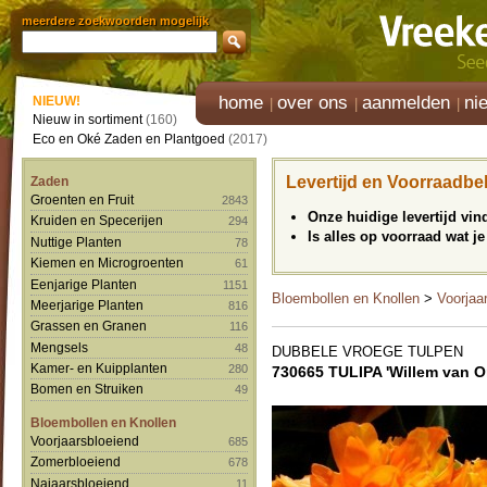
meerdere zoekwoorden mogelijk
home
over ons
aanmelden
ni
NIEUW!
Nieuw in sortiment
(160)
Eco en Oké Zaden en Plantgoed
(2017)
Levertijd en Voorraadbe
Zaden
Groenten en Fruit
2843
Onze huidige levertijd vi
Kruiden en Specerijen
294
Is alles op voorraad wat je
Nuttige Planten
78
Kiemen en Microgroenten
61
Eenjarige Planten
1151
Bloembollen en Knollen
>
Voorjaa
Meerjarige Planten
816
Grassen en Granen
116
Mengsels
48
DUBBELE VROEGE TULPEN
Kamer- en Kuipplanten
280
730665 TULIPA 'Willem van Or
Bomen en Struiken
49
Bloembollen en Knollen
Voorjaarsbloeiend
685
Zomerbloeiend
678
Najaarsbloeiend
11