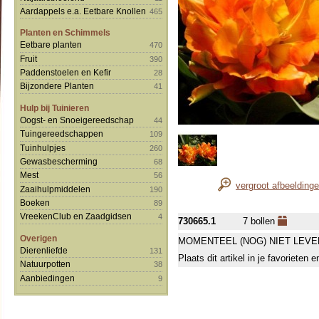
Aardappels e.a. Eetbare Knollen
465
Planten en Schimmels
Eetbare planten
470
Fruit
390
Paddenstoelen en Kefir
28
Bijzondere Planten
41
Hulp bij Tuinieren
Oogst- en Snoeigereedschap
44
Tuingereedschappen
109
Tuinhulpjes
260
Gewasbescherming
68
Mest
56
vergroot afbeelding
Zaaihulpmiddelen
190
Boeken
89
VreekenClub en Zaadgidsen
4
730665.1
7 bollen
Overigen
MOMENTEEL (NOG) NIET LEVE
Dierenliefde
131
Plaats dit artikel in je favorieten
Natuurpotten
38
Aanbiedingen
9