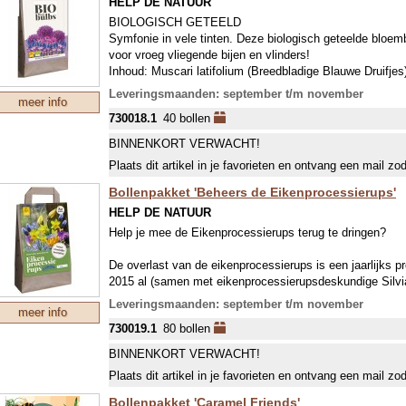
HELP DE NATUUR
BIOLOGISCH GETEELD
Symfonie in vele tinten. Deze biologisch geteelde bloe
voor vroeg vliegende bijen en vlinders!
Inhoud: Muscari latifolium (Breedbladige Blauwe Druifjes
Krokussen), Crocus Grand Maitre (Lichtblauwe Krokussen
Leveringsmaanden: september t/m november
meer info
Witgestreepte Krokussen), Chionodoxa Pink Giant (Roze
730018.1
40 bollen
(Buishyacint), Scilla siberica (Oosterse Sterhyacint), Na
Narcis) en Fritillaria uva-vulpis (Vossedruif).
BINNENKORT VERWACHT!
Plaats dit artikel in je favorieten en ontvang een mail zo
Bollenpakket 'Beheers de Eikenprocessierups'
HELP DE NATUUR
Help je mee de Eikenprocessierups terug te dringen?
De overlast van de eikenprocessierups is een jaarlijks 
2015 al (samen met eikenprocessierupsdeskundige Silvi
bestrijding van de eikenprocessierups. Het geheim is: lo
Leveringsmaanden: september t/m november
meer info
eikenprocessierups d.m.v. het planten van aantrekkend
730019.1
80 bollen
De kweker heeft speciaal hiervoor een bollenmengsel van
BINNENKORT VERWACHT!
anemonen, botanische tulpen en sneeuwroem op de mark
Plaats dit artikel in je favorieten en ontvang een mail zo
rondom eikenbomen worden de gaasvlieg, sluipwesp, slui
waarna deze vijanden de rups kunnen bestrijden.
Bollenpakket 'Caramel Friends'