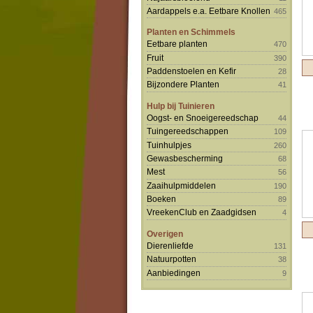
Aardappels e.a. Eetbare Knollen
465
Planten en Schimmels
Eetbare planten
470
Fruit
390
Paddenstoelen en Kefir
28
Bijzondere Planten
41
Hulp bij Tuinieren
Oogst- en Snoeigereedschap
44
Tuingereedschappen
109
Tuinhulpjes
260
Gewasbescherming
68
Mest
56
Zaaihulpmiddelen
190
Boeken
89
VreekenClub en Zaadgidsen
4
Overigen
Dierenliefde
131
Natuurpotten
38
Aanbiedingen
9