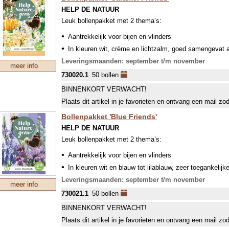
HELP DE NATUUR
De bloembollen uit de pakketten bloeien vroeg in het jaar
Leuk bollenpakket met 2 thema’s:
vroeg in het seizoen geactiveerd worden. Het is belangrij
bestrijden, voordat ze hun irriterende haartjes (pas later 
Aantrekkelijk voor bijen en vlinders
In kleuren wit, crème en lichtzalm, goed samengevat al
De hoogte van de 50 bollen varieert van 10-90 cm en de 
Leveringsmaanden: september t/m november
meer info
730020.1
50 bollen
BINNENKORT VERWACHT!
Plaats dit artikel in je favorieten en ontvang een mail zo
Bollenpakket 'Blue Friends'
HELP DE NATUUR
Leuk bollenpakket met 2 thema’s:
Aantrekkelijk voor bijen en vlinders
In kleuren wit en blauw tot lilablauw, zeer toegankelijk
De hoogte van de 50 bollen varieert van 10-60 cm en de 
Leveringsmaanden: september t/m november
meer info
730021.1
50 bollen
BINNENKORT VERWACHT!
Plaats dit artikel in je favorieten en ontvang een mail zo