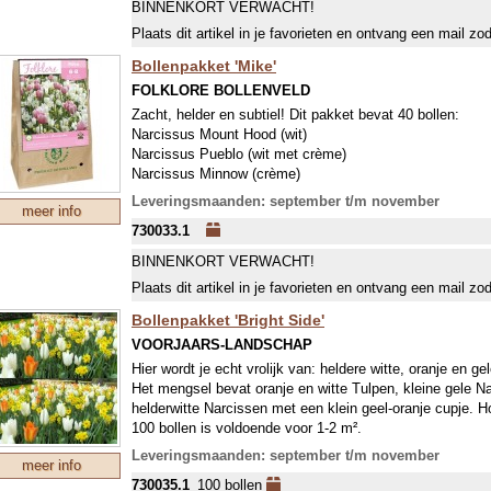
BINNENKORT VERWACHT!
Plaats dit artikel in je favorieten en ontvang een mail zo
Bollenpakket 'Mike'
FOLKLORE BOLLENVELD
Zacht, helder en subtiel! Dit pakket bevat 40 bollen:
Narcissus Mount Hood (wit)
Narcissus Pueblo (wit met crème)
Narcissus Minnow (crème)
Tulipa Pink Impression (zilverroze)
Leveringsmaanden: september t/m november
meer info
Tulipa Hakuun (wit)
730033.1
Tulipa White Triumphator (wit)
(Of soorten met dezelfde kleur)
BINNENKORT VERWACHT!
Plaats dit artikel in je favorieten en ontvang een mail zo
Bollenpakket 'Bright Side'
VOORJAARS-LANDSCHAP
Hier wordt je echt vrolijk van: heldere witte, oranje en gel
Het mengsel bevat oranje en witte Tulpen, kleine gele N
helderwitte Narcissen met een klein geel-oranje cupje. Ho
100 bollen is voldoende voor 1-2 m².
Leveringsmaanden: september t/m november
meer info
730035.1
100 bollen