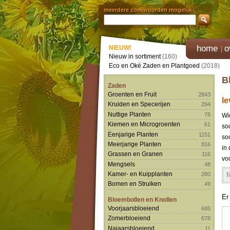
meerdere zoekwoorden mogelijk
home
o
NIEUW!
Nieuw in sortiment
(160)
Eco en Oké Zaden en Plantgoed
(2018)
B
Zaden
Groenten en Fruit
2843
l
Kruiden en Specerijen
294
Nuttige Planten
78
Wi
Kiemen en Microgroenten
61
soo
Eenjarige Planten
1151
so
Meerjarige Planten
816
in
Grassen en Granen
116
vo
Mengsels
48
Kamer- en Kuipplanten
f
280
Bomen en Struiken
49
Er
Bloembollen en Knollen
Voorjaarsbloeiend
685
Zomerbloeiend
678
Najaarsbloeiend
11