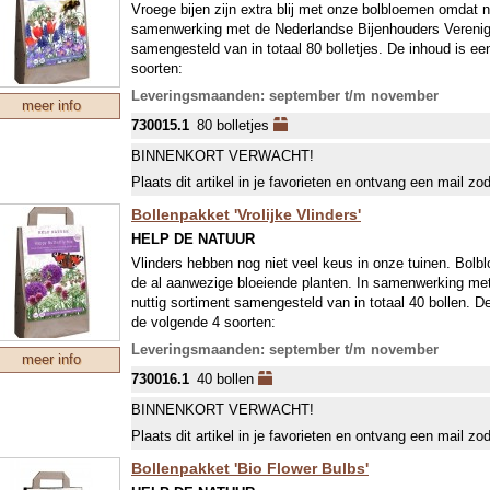
Vroege bijen zijn extra blij met onze bolbloemen omdat ne
samenwerking met de Nederlandse Bijenhouders Verenigin
samengesteld van in totaal 80 bolletjes. De inhoud is e
soorten:
Anemone blanda Blue Shades
Leveringsmaanden: september t/m november
meer info
Chionodoxa lucilae
730015.1
80 bolletjes
Crocus Tommasinianus Ruby Giant
Muscari armeniacum
BINNENKORT VERWACHT!
Nectaroscordum siculum
Plaats dit artikel in je favorieten en ontvang een mail zo
Tulipa linifolia
Bollenpakket 'Vrolijke Vlinders'
HELP DE NATUUR
Vlinders hebben nog niet veel keus in onze tuinen. Bolb
de al aanwezige bloeiende planten. In samenwerking met 
nuttig sortiment samengesteld van in totaal 40 bollen. D
de volgende 4 soorten:
Allium nigrum
Leveringsmaanden: september t/m november
meer info
Allium Purple Sensation
730016.1
40 bollen
Allium sphaerocephalon
Nectaroscordum siculum
BINNENKORT VERWACHT!
Plaats dit artikel in je favorieten en ontvang een mail zo
Bollenpakket 'Bio Flower Bulbs'