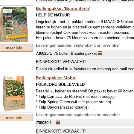
Bollenpakket 'Bonte Berm'
HELP DE NATUUR
Ongelooflijk: met dit pakket creëer je 8 MAANDEN bloei
buren te kopen en je plaatselijke gemeente te verleiden 
bloemenfestijn! Ook een feest voor insecten trouwens...
Het pakket bevat 75 bloembollen en een boeiend zaden
Leveringsmaanden: september t/m november
meer info
730025.1
75 bollen & Zadenpakket
BINNENKORT VERWACHT!
Plaats dit artikel in je favorieten en ontvang een mail zo
Bollenpakket 'John'
FOLKLORE BOLLENVELD
Feestelijk, helder en sfeervol! Dit pakket bevat 60 bollen
* Tulp Carnaval de Rio (wit met rood streepje)
* Tulp Spring Green (wit met groene streep)
* Tulp Daydream (zachtoranje)
* Tulp Mount Tacoma (dubbelbloemig wit)
Leveringsmaanden: september t/m november
meer info
* Narcis Triandrus Thalia (wit)
730030.1
* Narcis Geranium (wit met oranje cupje)
Of soorten met dezelfde kleur.
BINNENKORT VERWACHT!