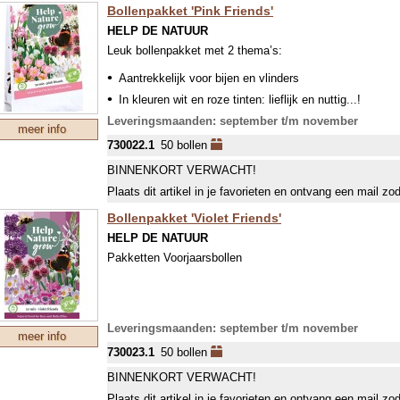
Bollenpakket 'Pink Friends'
HELP DE NATUUR
Leuk bollenpakket met 2 thema’s:
Aantrekkelijk voor bijen en vlinders
In kleuren wit en roze tinten: lieflijk en nuttig...!
De hoogte van de 50 bollen varieert van 10-60 cm en de 
Leveringsmaanden: september t/m november
meer info
730022.1
50 bollen
BINNENKORT VERWACHT!
Plaats dit artikel in je favorieten en ontvang een mail zo
Bollenpakket 'Violet Friends'
HELP DE NATUUR
Pakketten Voorjaarsbollen
Leveringsmaanden: september t/m november
meer info
730023.1
50 bollen
BINNENKORT VERWACHT!
Plaats dit artikel in je favorieten en ontvang een mail zo