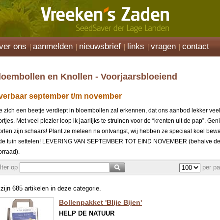
ver ons
aanmelden
nieuwsbrief
links
vragen
contact
loembollen en Knollen - Voorjaarsbloeiend
everbaar september t/m november
e zich een beetje verdiept in bloembollen zal erkennen, dat ons aanbod lekker vee
rtjes. Met veel plezier loop ik jaarlijks te struinen voor de “krenten uit de pap”. Gen
orten zijn schaars! Plant ze meteen na ontvangst, wij hebben ze speciaal koel bew
 de tuin settelen! LEVERING VAN SEPTEMBER TOT EIND NOVEMBER (behalve de C
orraad).
ilter op
per pa
 zijn 685 artikelen in deze categorie.
Bollenpakket 'Blije Bijen'
HELP DE NATUUR