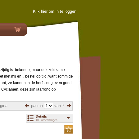
Klik hier om in te loggen
lzijdig is: bekende, maar ook zeldzame
iet met mij en... bestel op tijd, want sommige
aard, ze kunnen in de herfst nog even goed
yclamen, deze zijn jaarrond op
gina
pagina
van 7
Details
100 afbeeldingen