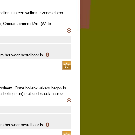
mbollen zijn een welkome voedselbron
), Crocus Jeanne d’Arc (Witte
), Crocus King of the Striped (Blauw-
 Sneeuwroem), Puschkinia libanotica
rcissus Sailboat (wit-geel Botanische
dra het weer bestelbaar is.
probleem. Onze bollenkwekers begon in
a Hellingman) met onderzoek naar de
kken van de natuurlijke vijanden van de
e soorten rond de eikenbomen.
 narcissen, krokussen, blauwe druifjes,
t gebracht. Door deze te planten
dra het weer bestelbaar is.
pvlieger en de koolmees gelokt,