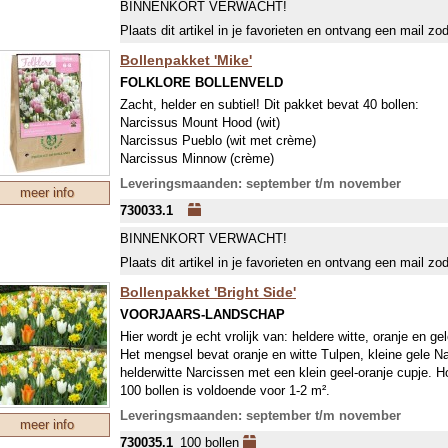
BINNENKORT VERWACHT!
Plaats dit artikel in je favorieten en ontvang een mail zo
Bollenpakket 'Mike'
FOLKLORE BOLLENVELD
Zacht, helder en subtiel! Dit pakket bevat 40 bollen:
Narcissus Mount Hood (wit)
Narcissus Pueblo (wit met crème)
Narcissus Minnow (crème)
Tulipa Pink Impression (zilverroze)
Leveringsmaanden: september t/m november
meer info
Tulipa Hakuun (wit)
730033.1
Tulipa White Triumphator (wit)
(Of soorten met dezelfde kleur)
BINNENKORT VERWACHT!
Plaats dit artikel in je favorieten en ontvang een mail zo
Bollenpakket 'Bright Side'
VOORJAARS-LANDSCHAP
Hier wordt je echt vrolijk van: heldere witte, oranje en gel
Het mengsel bevat oranje en witte Tulpen, kleine gele N
helderwitte Narcissen met een klein geel-oranje cupje. Ho
100 bollen is voldoende voor 1-2 m².
Leveringsmaanden: september t/m november
meer info
730035.1
100 bollen