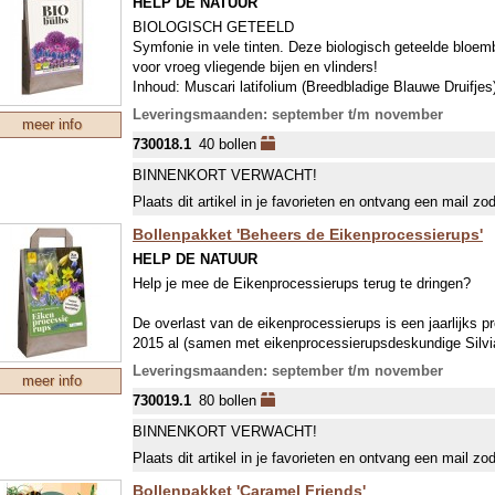
HELP DE NATUUR
BIOLOGISCH GETEELD
Symfonie in vele tinten. Deze biologisch geteelde bloe
voor vroeg vliegende bijen en vlinders!
Inhoud: Muscari latifolium (Breedbladige Blauwe Druifjes
Krokussen), Crocus Grand Maitre (Lichtblauwe Krokussen
Leveringsmaanden: september t/m november
meer info
Witgestreepte Krokussen), Chionodoxa Pink Giant (Roze
730018.1
40 bollen
(Buishyacint), Scilla siberica (Oosterse Sterhyacint), Na
Narcis) en Fritillaria uva-vulpis (Vossedruif).
BINNENKORT VERWACHT!
Plaats dit artikel in je favorieten en ontvang een mail zo
Bollenpakket 'Beheers de Eikenprocessierups'
HELP DE NATUUR
Help je mee de Eikenprocessierups terug te dringen?
De overlast van de eikenprocessierups is een jaarlijks 
2015 al (samen met eikenprocessierupsdeskundige Silvi
bestrijding van de eikenprocessierups. Het geheim is: lo
Leveringsmaanden: september t/m november
meer info
eikenprocessierups d.m.v. het planten van aantrekkend
730019.1
80 bollen
De kweker heeft speciaal hiervoor een bollenmengsel van
BINNENKORT VERWACHT!
anemonen, botanische tulpen en sneeuwroem op de mark
Plaats dit artikel in je favorieten en ontvang een mail zo
rondom eikenbomen worden de gaasvlieg, sluipwesp, slui
waarna deze vijanden de rups kunnen bestrijden.
Bollenpakket 'Caramel Friends'