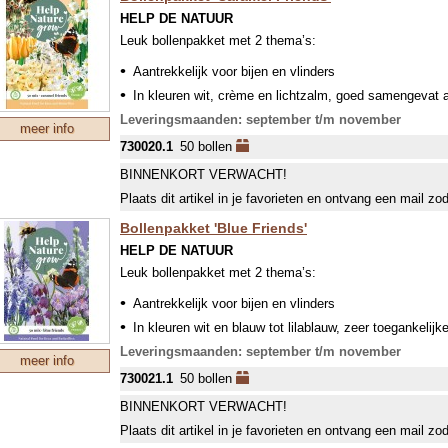
HELP DE NATUUR
De bloembollen uit de pakketten bloeien vroeg in het jaar
Leuk bollenpakket met 2 thema’s:
vroeg in het seizoen geactiveerd worden. Het is belangrij
bestrijden, voordat ze hun irriterende haartjes (pas later 
Aantrekkelijk voor bijen en vlinders
In kleuren wit, crème en lichtzalm, goed samengevat al
De hoogte van de 50 bollen varieert van 10-90 cm en de 
Leveringsmaanden: september t/m november
meer info
730020.1
50 bollen
BINNENKORT VERWACHT!
Plaats dit artikel in je favorieten en ontvang een mail zo
Bollenpakket 'Blue Friends'
HELP DE NATUUR
Leuk bollenpakket met 2 thema’s:
Aantrekkelijk voor bijen en vlinders
In kleuren wit en blauw tot lilablauw, zeer toegankelijk
De hoogte van de 50 bollen varieert van 10-60 cm en de 
Leveringsmaanden: september t/m november
meer info
730021.1
50 bollen
BINNENKORT VERWACHT!
Plaats dit artikel in je favorieten en ontvang een mail zo