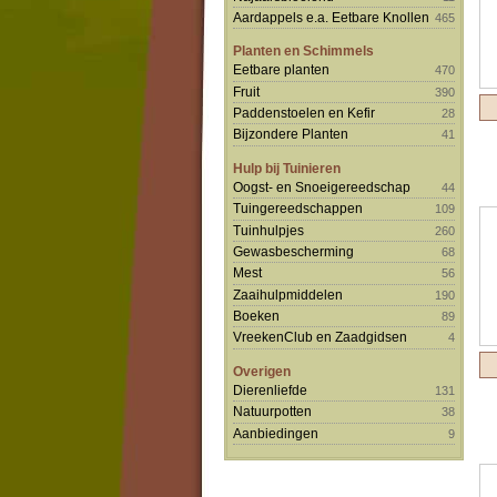
Aardappels e.a. Eetbare Knollen
465
Planten en Schimmels
Eetbare planten
470
Fruit
390
Paddenstoelen en Kefir
28
Bijzondere Planten
41
Hulp bij Tuinieren
Oogst- en Snoeigereedschap
44
Tuingereedschappen
109
Tuinhulpjes
260
Gewasbescherming
68
Mest
56
Zaaihulpmiddelen
190
Boeken
89
VreekenClub en Zaadgidsen
4
Overigen
Dierenliefde
131
Natuurpotten
38
Aanbiedingen
9