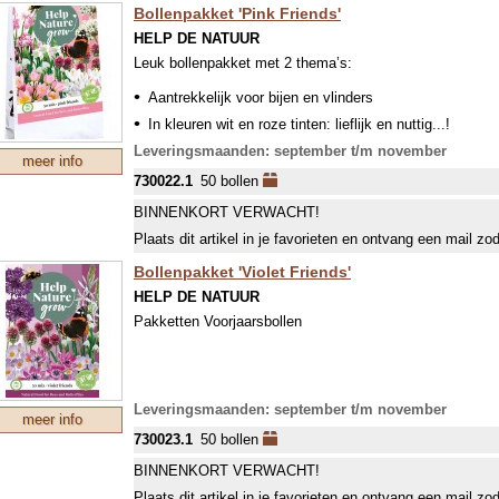
Bollenpakket 'Pink Friends'
HELP DE NATUUR
Leuk bollenpakket met 2 thema’s:
Aantrekkelijk voor bijen en vlinders
In kleuren wit en roze tinten: lieflijk en nuttig...!
De hoogte van de 50 bollen varieert van 10-60 cm en de 
Leveringsmaanden: september t/m november
meer info
730022.1
50 bollen
BINNENKORT VERWACHT!
Plaats dit artikel in je favorieten en ontvang een mail zo
Bollenpakket 'Violet Friends'
HELP DE NATUUR
Pakketten Voorjaarsbollen
Leveringsmaanden: september t/m november
meer info
730023.1
50 bollen
BINNENKORT VERWACHT!
Plaats dit artikel in je favorieten en ontvang een mail zo