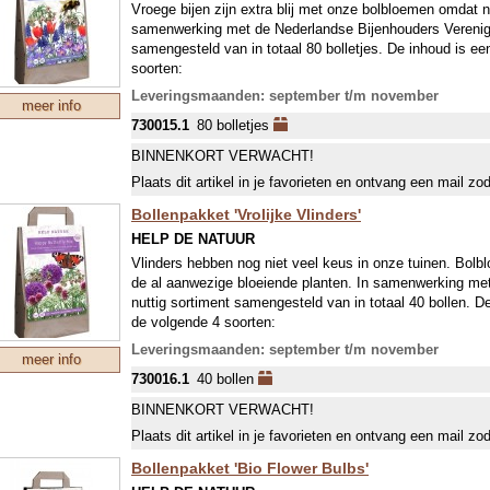
Vroege bijen zijn extra blij met onze bolbloemen omdat ne
samenwerking met de Nederlandse Bijenhouders Verenigin
samengesteld van in totaal 80 bolletjes. De inhoud is e
soorten:
Anemone blanda Blue Shades
Leveringsmaanden: september t/m november
meer info
Chionodoxa lucilae
730015.1
80 bolletjes
Crocus Tommasinianus Ruby Giant
Muscari armeniacum
BINNENKORT VERWACHT!
Nectaroscordum siculum
Plaats dit artikel in je favorieten en ontvang een mail zo
Tulipa linifolia
Bollenpakket 'Vrolijke Vlinders'
HELP DE NATUUR
Vlinders hebben nog niet veel keus in onze tuinen. Bolb
de al aanwezige bloeiende planten. In samenwerking met 
nuttig sortiment samengesteld van in totaal 40 bollen. D
de volgende 4 soorten:
Allium nigrum
Leveringsmaanden: september t/m november
meer info
Allium Purple Sensation
730016.1
40 bollen
Allium sphaerocephalon
Nectaroscordum siculum
BINNENKORT VERWACHT!
Plaats dit artikel in je favorieten en ontvang een mail zo
Bollenpakket 'Bio Flower Bulbs'