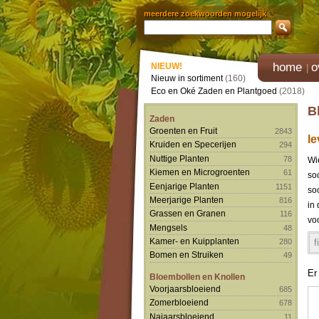
meerdere zoekwoorden mogelijk
home
o
NIEUW!
Nieuw in sortiment
(160)
Eco en Oké Zaden en Plantgoed
(2018)
B
Zaden
Groenten en Fruit
2843
l
Kruiden en Specerijen
294
Nuttige Planten
78
Wi
Kiemen en Microgroenten
61
soo
Eenjarige Planten
1151
so
Meerjarige Planten
816
in
Grassen en Granen
116
vo
Mengsels
48
Kamer- en Kuipplanten
f
280
Bomen en Struiken
49
Er
Bloembollen en Knollen
Voorjaarsbloeiend
685
Zomerbloeiend
678
Najaarsbloeiend
11