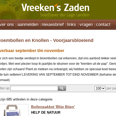
ver ons
aanmelden
nieuwsbrief
links
vragen
contact
loembollen en Knollen - Voorjaarsbloeiend
everbaar september t/m november
e zich een beetje verdiept in bloembollen zal erkennen, dat ons aanbod lekker vee
rtjes. Met veel plezier loop ik jaarlijks te struinen voor de “krenten uit de pap”. Gen
orten zijn schaars! Plant ze meteen na ontvangst, wij hebben ze speciaal koel bew
 de tuin settelen! LEVERING VAN SEPTEMBER TOT EIND NOVEMBER (behalve de C
orraad).
ilter op
per pa
 zijn 685 artikelen in deze categorie.
Bollenpakket 'Blije Bijen'
HELP DE NATUUR