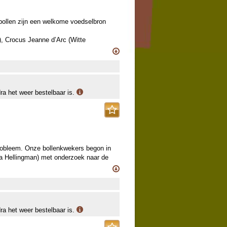
mbollen zijn een welkome voedselbron
), Crocus Jeanne d’Arc (Witte
), Crocus King of the Striped (Blauw-
 Sneeuwroem), Puschkinia libanotica
rcissus Sailboat (wit-geel Botanische
dra het weer bestelbaar is.
probleem. Onze bollenkwekers begon in
a Hellingman) met onderzoek naar de
kken van de natuurlijke vijanden van de
e soorten rond de eikenbomen.
 narcissen, krokussen, blauwe druifjes,
t gebracht. Door deze te planten
dra het weer bestelbaar is.
pvlieger en de koolmees gelokt,