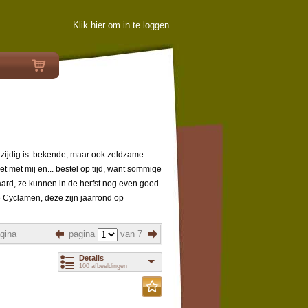
Klik hier om in te loggen
lzijdig is: bekende, maar ook zeldzame
iet met mij en... bestel op tijd, want sommige
aard, ze kunnen in de herfst nog even goed
yclamen, deze zijn jaarrond op
gina
pagina
van 7
Details
100 afbeeldingen