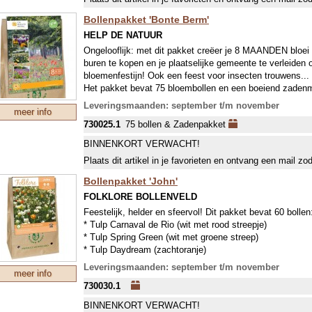
Bollenpakket 'Bonte Berm'
HELP DE NATUUR
Ongelooflijk: met dit pakket creëer je 8 MAANDEN bloei
buren te kopen en je plaatselijke gemeente te verleiden 
bloemenfestijn! Ook een feest voor insecten trouwens...
Het pakket bevat 75 bloembollen en een boeiend zaden
Leveringsmaanden: september t/m november
meer info
730025.1
75 bollen & Zadenpakket
BINNENKORT VERWACHT!
Plaats dit artikel in je favorieten en ontvang een mail zo
Bollenpakket 'John'
FOLKLORE BOLLENVELD
Feestelijk, helder en sfeervol! Dit pakket bevat 60 bollen
* Tulp Carnaval de Rio (wit met rood streepje)
* Tulp Spring Green (wit met groene streep)
* Tulp Daydream (zachtoranje)
* Tulp Mount Tacoma (dubbelbloemig wit)
Leveringsmaanden: september t/m november
meer info
* Narcis Triandrus Thalia (wit)
730030.1
* Narcis Geranium (wit met oranje cupje)
Of soorten met dezelfde kleur.
BINNENKORT VERWACHT!