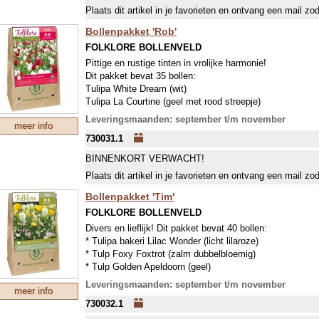
Plaats dit artikel in je favorieten en ontvang een mail zo
Bollenpakket 'Rob'
FOLKLORE BOLLENVELD
Pittige en rustige tinten in vrolijke harmonie!
Dit pakket bevat 35 bollen:
Tulipa White Dream (wit)
Tulipa La Courtine (geel met rood streepje)
Tulipa Carnaval de Rio (wit met rood streepje)
Leveringsmaanden: september t/m november
meer info
Tulipa Pieter de Leur (dieprood)
730031.1
Tulipa Merlot (donkerpurper)
Tulipa White Triumphator (wit)
BINNENKORT VERWACHT!
Narcissus triandus Thalia (wit)
Plaats dit artikel in je favorieten en ontvang een mail zo
Of rassen, die dezelfde kleur hebben.
Bollenpakket 'Tim'
FOLKLORE BOLLENVELD
Divers en lieflijk! Dit pakket bevat 40 bollen:
* Tulipa bakeri Lilac Wonder (licht lilaroze)
* Tulp Foxy Foxtrot (zalm dubbelbloemig)
* Tulp Golden Apeldoorn (geel)
* Tulp Exotic Emperor (wit met groen, dubbelbloemig)
Leveringsmaanden: september t/m november
meer info
* Tulp Hakuun (helderwit)
730032.1
* Hyacint City of Harlem (zachtgeel)
Of soorten met dezelfde kleur.