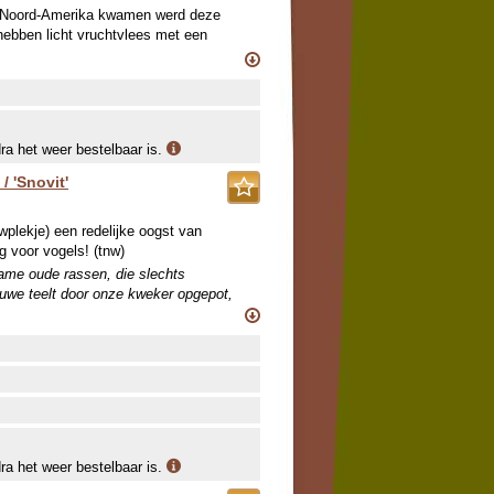
it Noord-Amerika kwamen werd deze
 hebben licht vruchtvlees met een
he smaak en ruim voldoende zoet: een
1864' is voor zijn soort vrij klein,
zame oude rassen, die slechts
ieuwe teelt door onze kweker opgepot,
dra het weer bestelbaar is.
e een deel van dit sortiment aanvullen.
/ 'Snovit'
wplekje) een redelijke oogst van
ig voor vogels! (tnw)
zame oude rassen, die slechts
ieuwe teelt door onze kweker opgepot,
e een deel van dit sortiment aanvullen.
dra het weer bestelbaar is.