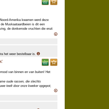
it Noord-Amerika kwamen werd deze
n de Muskaataardbeien is dit een
ng, de donkerrode vruchten die eruit
zame oude rassen, die slechts
ieuwe teelt door onze kweker opgepot,
e een deel van dit sortiment aanvullen.
dra het weer bestelbaar is.
x'
errood van binnen en van buiten! Het
zame oude rassen, die slechts
ieuwe teelt door onze kweker opgepot,
e een deel van dit sortiment aanvullen.