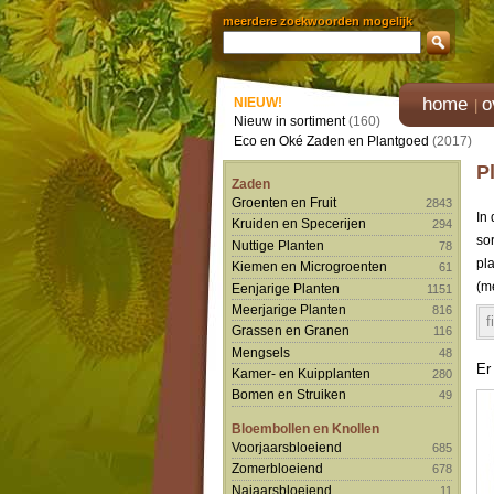
meerdere zoekwoorden mogelijk
home
o
NIEUW!
Nieuw in sortiment
(160)
Eco en Oké Zaden en Plantgoed
(2017)
P
Zaden
Groenten en Fruit
2843
In
Kruiden en Specerijen
294
so
Nuttige Planten
78
pl
Kiemen en Microgroenten
61
(me
Eenjarige Planten
1151
Meerjarige Planten
816
f
Grassen en Granen
116
Mengsels
48
Er
Kamer- en Kuipplanten
280
Bomen en Struiken
49
Bloembollen en Knollen
Voorjaarsbloeiend
685
Zomerbloeiend
678
Najaarsbloeiend
11