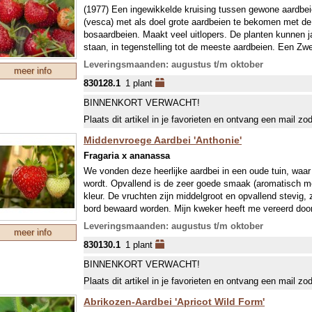
(1977) Een ingewikkelde kruising tussen gewone aardbe
(vesca) met als doel grote aardbeien te bekomen met de
bosaardbeien. Maakt veel uitlopers. De planten kunnen ja
staan, in tegenstelling tot de meeste aardbeien. Een Zw
middelgrote vruchten, voor bosaardbeien zelfs zeer grot
Leveringsmaanden: augustus t/m oktober
meer info
Onze collectie aardbeien bestaat voor een deel uit zeld
830128.1
1 plant
mondjesmaat leverbaar zijn. In juli wordt jaarlijks een n
welke in september wordt geleverd. In april-mei kunnen w
BINNENKORT VERWACHT!
Plaats dit artikel in je favorieten en ontvang een mail zo
Middenvroege Aardbei 'Anthonie'
Fragaria x ananassa
We vonden deze heerlijke aardbei in een oude tuin, waar
wordt. Opvallend is de zeer goede smaak (aromatisch m
kleur. De vruchten zijn middelgroot en opvallend stevig
bord bewaard worden. Mijn kweker heeft me vereerd door h
noemen…! (bnkk)
Leveringsmaanden: augustus t/m oktober
meer info
Onze collectie aardbeien bestaat voor een deel uit zeld
830130.1
1 plant
mondjesmaat leverbaar zijn. In juli wordt jaarlijks een n
welke in september wordt geleverd. In april-mei kunnen w
BINNENKORT VERWACHT!
Plaats dit artikel in je favorieten en ontvang een mail zo
Abrikozen-Aardbei 'Apricot Wild Form'