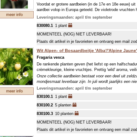
Voordat er grotere aardbeien (in de 17e en 18e eeuw) u
aardbei volop in Europa geteeld. De violetrode vruchten
meer info
heerlijke, muskusachtige geur en een prettig aromatisc
Leveringsmaanden: april t/m september
smaakaanrader dus! Geef ze vochtige, voedselrijke grond. '
830080.1
1 plant
maar extra fijn van smaak!
Onze collectie aardbeien bestaat voor een deel uit zeld
MOMENTEEL (NOG) NIET LEVERBAAR!
mondjesmaat leverbaar zijn. In juli wordt jaarlijks een n
Plaats dit artikel in je favorieten en ontvang een mail zo
welke in september wordt geleverd. In april-mei kunnen w
Wit Alpen- of Bosaardbeitje 'Alba'/'Alpine Jaune' 
Fragaria vesca
De rankende planten geven (het liefst op een halfschadu
crèmekleurige, kleine vruchtjes. Prettig 'wild' aroma, veil
Onze collectie aardbeien bestaat voor een deel uit zeld
mondjesmaat leverbaar zijn. In juli wordt jaarlijks een n
welke in september wordt geleverd. In april-mei kunnen w
Leveringsmaanden: april t/m september
meer info
830100.1
1 plant
830100.2
5 planten
830100.3
10 planten
MOMENTEEL (NOG) NIET LEVERBAAR!
Plaats dit artikel in je favorieten en ontvang een mail zo