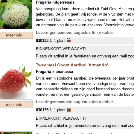
Fragaria nilgerrensis
Van oorsprong komt deze aardbei uit Zuid-Oost-Azië en gr
gebergtes. De plant geeft vrij ronde, witte vruchten met 
boven het blad uit en zullen vrijwel nooit rotten. Het wit
vruchttonen van de perzik en abrikoos. Voorzichtig verv
Onze collectie aardbeien bestaat voor een deel uit zeld
Leveringsmaanden: augustus t/m oktober
meer info
mondjesmaat leverbaar zijn. In juli wordt jaarlijks een n
830133.1
1 plant
welke in september wordt geleverd. In april-mei kunnen w
BINNENKORT VERWACHT!
Plaats dit artikel in je favorieten en ontvang een mail zo
Tweemaal Oogst Aardbei 'Armando'
Fragaria x ananassa
Dit is een historische aardbei, die tweemaal per jaar prod
van de zomer. Verwacht een overvloedige oogst van hoge
van bepaalde ziekten en zijn goed bestand tegen droogt
variëteit en met een geweldige smaak, een van de beste
Onze collectie aardbeien bestaat voor een deel uit zeld
Leveringsmaanden: augustus t/m oktober
meer info
mondjesmaat leverbaar zijn. In juli wordt jaarlijks een n
830135.1
1 plant
welke in september wordt geleverd. In april-mei kunnen w
BINNENKORT VERWACHT!
Plaats dit artikel in je favorieten en ontvang een mail zo