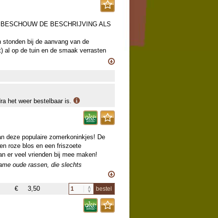
, BESCHOUW DE BESCHRIJVING ALS
n stonden bij de aanvang van de
t) al op de tuin en de smaak verrasten
dplaats genoemd.. (bnkk)
zame oude rassen, die slechts
ieuwe teelt door onze kweker opgepot,
e een deel van dit sortiment aanvullen.
dra het weer bestelbaar is.
van deze populaire zomerkoninkjes! De
en roze blos en een friszoete
an er veel vrienden bij mee maken!
zame oude rassen, die slechts
ieuwe teelt door onze kweker opgepot,
e een deel van dit sortiment aanvullen.
€
3,50
bestel