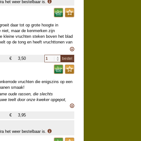
dra het weer bestelbaar is.
oeit daar tot op grote hoogte in
 niet, maar de kenmerken zijn
 de kleine vruchten steken boven het blad
smelt op de tong en heeft vruchttonen van
zame oude rassen, die slechts
€
3,50
bestel
ieuwe teelt door onze kweker opgepot,
e een deel van dit sortiment aanvullen.
donkerrode vruchten die enigszins op een
ananen smaak!
zame oude rassen, die slechts
ieuwe teelt door onze kweker opgepot,
e een deel van dit sortiment aanvullen.
€
3,95
dra het weer bestelbaar is.