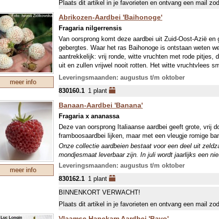
Plaats dit artikel in je favorieten en ontvang een mail zo
Abrikozen-Aardbei 'Baihonoge'
Fragaria nilgerrensis
Van oorsprong komt deze aardbei uit Zuid-Oost-Azië en gr
gebergtes. Waar het ras Baihonoge is ontstaan weten we
aantrekkelijk: vrij ronde, witte vruchten met rode pitjes,
uit en zullen vrijwel nooit rotten. Het witte vruchtvlees 
de perzik en abrikoos. Voorzichtig vervoeren!
Leveringsmaanden: augustus t/m oktober
meer info
Onze collectie aardbeien bestaat voor een deel uit zeld
830160.1
1 plant
mondjesmaat leverbaar zijn. In juli wordt jaarlijks een n
welke in september wordt geleverd. In april-mei kunnen w
Banaan-Aardbei 'Banana'
Fragaria x ananassa
Deze van oorsprong Italiaanse aardbei geeft grote, vrij 
framboosaardbei lijken, maar met een vleugje romige b
Onze collectie aardbeien bestaat voor een deel uit zeld
mondjesmaat leverbaar zijn. In juli wordt jaarlijks een n
welke in september wordt geleverd. In april-mei kunnen w
Leveringsmaanden: augustus t/m oktober
meer info
830162.1
1 plant
BINNENKORT VERWACHT!
Plaats dit artikel in je favorieten en ontvang een mail zo
Vlaamse Hanekam Aardbei 'Bavo'