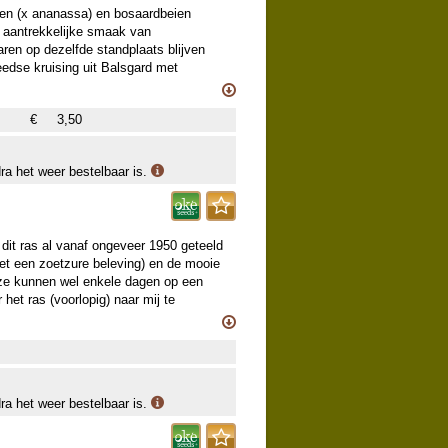
ien (x ananassa) en bosaardbeien
 aantrekkelijke smaak van
ren op dezelfde standplaats blijven
eedse kruising uit Balsgard met
e vruchten.
zame oude rassen, die slechts
€
3,50
ieuwe teelt door onze kweker opgepot,
e een deel van dit sortiment aanvullen.
dra het weer bestelbaar is.
 dit ras al vanaf ongeveer 1950 geteeld
et een zoetzure beleving) en de mooie
, ze kunnen wel enkele dagen op een
et ras (voorlopig) naar mij te
zame oude rassen, die slechts
ieuwe teelt door onze kweker opgepot,
e een deel van dit sortiment aanvullen.
dra het weer bestelbaar is.