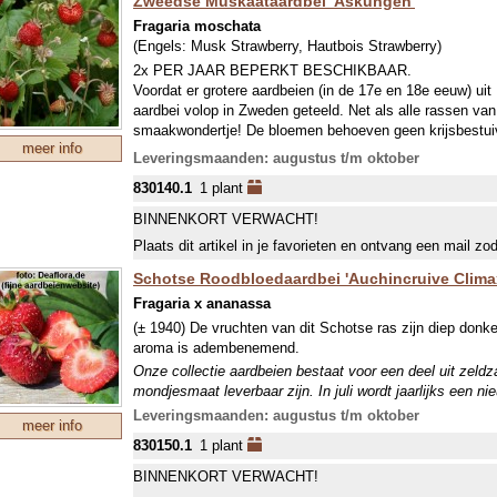
Zweedse Muskaataardbei 'Askungen'
Fragaria moschata
(Engels:
Musk Strawberry, Hautbois Strawberry
)
2x PER JAAR BEPERKT BESCHIKBAAR.
Voordat er grotere aardbeien (in de 17e en 18e eeuw) u
aardbei volop in Zweden geteeld. Net als alle rassen va
smaakwondertje! De bloemen behoeven geen krijsbestuivi
meer info
ontstaan zijn werkelijk kostelijk.
Leveringsmaanden: augustus t/m oktober
Onze collectie aardbeien bestaat voor een deel uit zeld
830140.1
1 plant
mondjesmaat leverbaar zijn. In juli wordt jaarlijks een n
welke in september wordt geleverd. In april-mei kunnen w
BINNENKORT VERWACHT!
Plaats dit artikel in je favorieten en ontvang een mail zo
Schotse Roodbloedaardbei 'Auchincruive Clima
Fragaria x ananassa
(± 1940) De vruchten van dit Schotse ras zijn diep donk
aroma is adembenemend.
Onze collectie aardbeien bestaat voor een deel uit zeld
mondjesmaat leverbaar zijn. In juli wordt jaarlijks een n
welke in september wordt geleverd. In april-mei kunnen w
Leveringsmaanden: augustus t/m oktober
meer info
830150.1
1 plant
BINNENKORT VERWACHT!