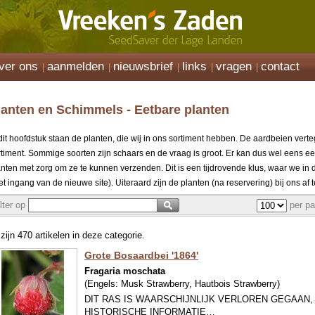
ver ons
aanmelden
nieuwsbrief
links
vragen
contact
lanten en Schimmels - Eetbare planten
 dit hoofdstuk staan de planten, die wij in ons sortiment hebben. De aardbeien ve
rtiment. Sommige soorten zijn schaars en de vraag is groot. Er kan dus wel eens 
anten met zorg om ze te kunnen verzenden. Dit is een tijdrovende klus, waar we in
t ingang van de nieuwe site). Uiteraard zijn de planten (na reservering) bij ons af t
ilter op
per pa
 zijn 470 artikelen in deze categorie.
Grote Bosaardbei '1864'
Fragaria moschata
(Engels:
Musk Strawberry, Hautbois Strawberry
)
DIT RAS IS WAARSCHIJNLIJK VERLOREN GEGAAN
HISTORISCHE INFORMATIE…