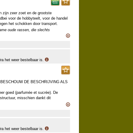
n zijn zeer zoet en de grootste
dbei voor de hobbyteelt, voor de handel
egen het schokken door transport.
zame oude rassen, die slechts
ieuwe teelt door onze kweker opgepot,
e een deel van dit sortiment aanvullen.
dra het weer bestelbaar is.
, BESCHOUW DE BESCHRIJVING ALS
zeer goed (parfumée et sucrée). De
 structuur, misschien dankt dit
ede ziekteresistentie aan…?
zame oude rassen, die slechts
ieuwe teelt door onze kweker opgepot,
e een deel van dit sortiment aanvullen.
dra het weer bestelbaar is.