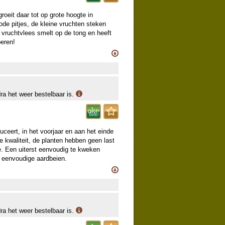
oeit daar tot op grote hoogte in
rode pitjes, de kleine vruchten steken
te vruchtvlees smelt op de tong en heeft
oeren!
zame oude rassen, die slechts
ieuwe teelt door onze kweker opgepot,
e een deel van dit sortiment aanvullen.
dra het weer bestelbaar is.
uceert, in het voorjaar en aan het einde
 kwaliteit, de planten hebben geen last
e. Een uiterst eenvoudig te kweken
 eenvoudige aardbeien.
zame oude rassen, die slechts
ieuwe teelt door onze kweker opgepot,
e een deel van dit sortiment aanvullen.
dra het weer bestelbaar is.