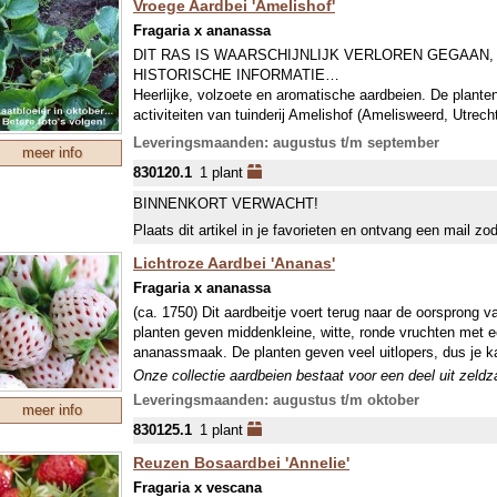
Vroege Aardbei 'Amelishof'
Fragaria x ananassa
DIT RAS IS WAARSCHIJNLIJK VERLOREN GEGAAN
HISTORISCHE INFORMATIE…
Heerlijke, volzoete en aromatische aardbeien. De plante
activiteiten van tuinderij Amelishof (Amelisweerd, Utrech
de huidige tuinders! Voorlopig hebben we ze naar de vin
Leveringsmaanden: augustus t/m september
meer info
Onze collectie aardbeien bestaat voor een deel uit zeld
830120.1
1 plant
mondjesmaat leverbaar zijn. In juli wordt jaarlijks een n
welke in september wordt geleverd. In april-mei kunnen w
BINNENKORT VERWACHT!
Plaats dit artikel in je favorieten en ontvang een mail zo
Lichtroze Aardbei 'Ananas'
Fragaria x ananassa
(ca. 1750) Dit aardbeitje voert terug naar de oorsprong 
planten geven middenkleine, witte, ronde vruchten met e
ananassmaak. De planten geven veel uitlopers, dus je k
Onze collectie aardbeien bestaat voor een deel uit zeld
mondjesmaat leverbaar zijn. In juli wordt jaarlijks een n
Leveringsmaanden: augustus t/m oktober
meer info
welke in september wordt geleverd. In april-mei kunnen w
830125.1
1 plant
Reuzen Bosaardbei 'Annelie'
Fragaria x vescana