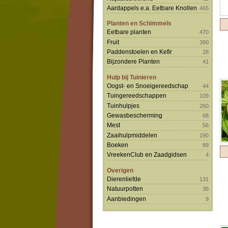
Aardappels e.a. Eetbare Knollen
465
Planten en Schimmels
Eetbare planten
470
Fruit
390
Paddenstoelen en Kefir
28
Bijzondere Planten
41
Hulp bij Tuinieren
Oogst- en Snoeigereedschap
44
Tuingereedschappen
109
Tuinhulpjes
260
Gewasbescherming
68
Mest
56
Zaaihulpmiddelen
190
Boeken
89
VreekenClub en Zaadgidsen
4
Overigen
Dierenliefde
131
Natuurpotten
38
Aanbiedingen
9