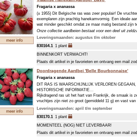
Fragaria x ananassa
(± 1955) Dit Belgische ras was zeer populair! De vruchte
exemplaren zijn prachtig hanekamvormig. Een ideale aar
wat minder geschikt omdat ze maar matig bestand zijn t
Onze collectie aardbeien bestaat voor een deel uit zeld
mondjesmaat leverbaar zijn. In juli wordt jaarlijks een n
Leveringsmaanden: augustus t/m oktober
meer info
welke in september wordt geleverd. In april-mei kunnen w
830164.1
1 plant
BINNENKORT VERWACHT!
Plaats dit artikel in je favorieten en ontvang een mail zo
Doordragende Aardbei 'Belle Bourbonnaise'
Fragaria x ananassa
DIT RAS IS WAARSCHIJNLIJK VERLOREN GEGAAN
HISTORISCHE INFORMATIE…
Rijkdragend ras uit het hart van Frankrijk, de smaak is 
vruchtjes zijn niet zo groot (gemiddeld 11 g) en vast van
doordragende rasje hier wel zijn extra aroma en zeer go
Leveringsmaanden: april t/m september
meer info
Onze collectie aardbeien bestaat voor een deel uit zeld
830170.1
1 plant
mondjesmaat leverbaar zijn. In juli wordt jaarlijks een n
welke in september wordt geleverd. In april-mei kunnen w
MOMENTEEL (NOG) NIET LEVERBAAR!
Plaats dit artikel in je favorieten en ontvang een mail zo