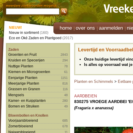
meerdere zoekwoorden mogelijk
home
over ons
aanmelden
ni
NIEUW!
Nieuw in sortiment
(160)
Eco en Oké Zaden en Plantgoed
(2017)
Levertijd en Voorraadbe
Zaden
Groenten en Fruit
2843
Onze huidige levertijd vi
Kruiden en Specerijen
294
Is alles op voorraad wat je
Nuttige Planten
78
Kiemen en Microgroenten
61
Eenjarige Planten
1151
Planten en Schimmels
>
Eetbare 
Meerjarige Planten
816
Grassen en Granen
116
Mengsels
48
AARDBEIEN
Kamer- en Kuipplanten
280
830275 VROEGE AARDBEI 'Elv
Bomen en Struiken
49
(Fragaria x ananassa)
Bloembollen en Knollen
Voorjaarsbloeiend
685
Zomerbloeiend
678
Najaarsbloeiend
11