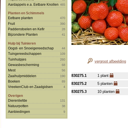
Aardappels e.a. Eetbare Knollen
465
Planten en Schimmels
Eetbare planten
470
Fruit
390
Paddenstoelen en Kefir
28
Bijzondere Planten
41
Hulp bij Tuinieren
Oogst- en Snoeigereedschap
44
Tuingereedschappen
109
Tuinhulpjes
260
vergroot afbeelding
Gewasbescherming
68
Mest
56
830275.1
1 plant
Zaaihulpmiddelen
190
Boeken
89
830275.2
5 planten
VreekenClub en Zaadgidsen
4
830275.3
10 planten
Overigen
Dierenliefde
131
Natuurpotten
38
Aanbiedingen
9