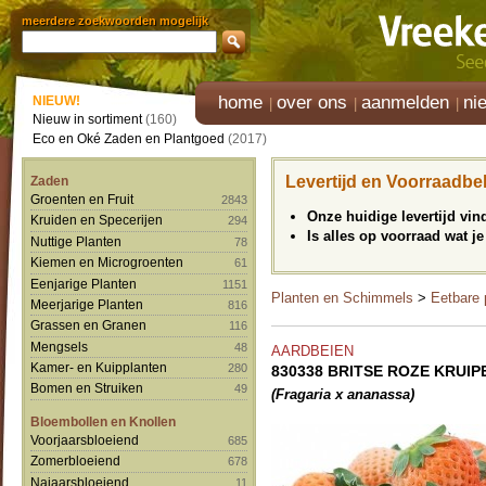
meerdere zoekwoorden mogelijk
home
over ons
aanmelden
ni
NIEUW!
Nieuw in sortiment
(160)
Eco en Oké Zaden en Plantgoed
(2017)
Levertijd en Voorraadbe
Zaden
Groenten en Fruit
2843
Onze huidige levertijd vi
Kruiden en Specerijen
294
Is alles op voorraad wat je
Nuttige Planten
78
Kiemen en Microgroenten
61
Eenjarige Planten
1151
Planten en Schimmels
>
Eetbare 
Meerjarige Planten
816
Grassen en Granen
116
Mengsels
48
AARDBEIEN
Kamer- en Kuipplanten
280
830338 BRITSE ROZE KRUIPER
Bomen en Struiken
49
(Fragaria x ananassa)
Bloembollen en Knollen
Voorjaarsbloeiend
685
Zomerbloeiend
678
Najaarsbloeiend
11