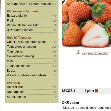
Aardappels e.a. Eetbare Knollen
465
Planten en Schimmels
Eetbare planten
470
Fruit
390
Paddenstoelen en Kefir
28
Bijzondere Planten
41
Hulp bij Tuinieren
Oogst- en Snoeigereedschap
44
Tuingereedschappen
109
Tuinhulpjes
260
vergroot afbeelding
Gewasbescherming
68
Mest
56
Zaaihulpmiddelen
190
Boeken
89
VreekenClub en Zaadgidsen
4
Overigen
Dierenliefde
131
830338.1
1 plant
Natuurpotten
38
Aanbiedingen
9
OKÉ-zaden
“Dit zaad is geteeld, geschoond en 