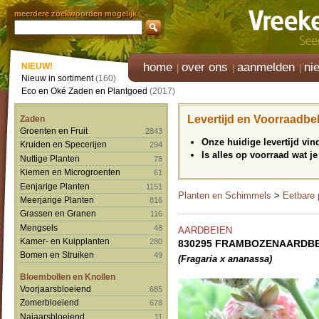
meerdere zoekwoorden mogelijk
home
over ons
aanmelden
ni
NIEUW!
Nieuw in sortiment
(160)
Eco en Oké Zaden en Plantgoed
(2017)
Levertijd en Voorraadbe
Zaden
Groenten en Fruit
2843
Onze huidige levertijd vi
Kruiden en Specerijen
294
Is alles op voorraad wat je
Nuttige Planten
78
Kiemen en Microgroenten
61
Eenjarige Planten
1151
Planten en Schimmels
>
Eetbare 
Meerjarige Planten
816
Grassen en Granen
116
Mengsels
48
AARDBEIEN
Kamer- en Kuipplanten
280
830295 FRAMBOZENAARDBEI 
Bomen en Struiken
49
(Fragaria x ananassa)
Bloembollen en Knollen
Voorjaarsbloeiend
685
Zomerbloeiend
678
Najaarsbloeiend
11