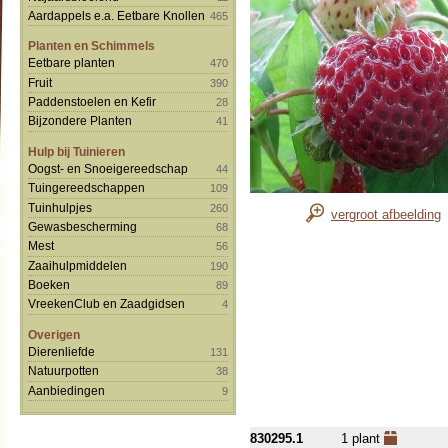
Aardappels e.a. Eetbare Knollen
465
Planten en Schimmels
Eetbare planten
470
Fruit
390
Paddenstoelen en Kefir
28
Bijzondere Planten
41
Hulp bij Tuinieren
Oogst- en Snoeigereedschap
44
Tuingereedschappen
109
Tuinhulpjes
260
vergroot afbeelding
Gewasbescherming
68
Mest
56
Zaaihulpmiddelen
190
Boeken
89
VreekenClub en Zaadgidsen
4
Overigen
Dierenliefde
131
Natuurpotten
38
Aanbiedingen
9
830295.1
1 plant