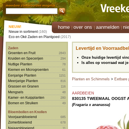
meerdere zoekwoorden mogelijk
home
over ons
aanmelden
ni
NIEUW!
Nieuw in sortiment
(160)
Eco en Oké Zaden en Plantgoed
(2017)
Levertijd en Voorraadbe
Zaden
Groenten en Fruit
2843
Onze huidige levertijd vi
Kruiden en Specerijen
294
Is alles op voorraad wat je
Nuttige Planten
78
Kiemen en Microgroenten
61
Eenjarige Planten
1151
Planten en Schimmels
>
Eetbare 
Meerjarige Planten
816
Grassen en Granen
116
Mengsels
48
AARDBEIEN
Kamer- en Kuipplanten
280
830135 TWEEMAAL OOGST A
Bomen en Struiken
49
(Fragaria x ananassa)
Bloembollen en Knollen
Voorjaarsbloeiend
685
Zomerbloeiend
678
Najaarsbloeiend
11