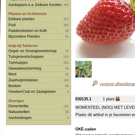
Aardappels e.a. Eetbare Knollen
465
Planten en Schimmels
Eetbare planten
470
Fruit
390
Paddenstoelen en Kefir
28
Bijzondere Planten
41
Hulp bij Tuinieren
Oogst- en Snoeigereedschap
44
Tuingereedschappen
109
Tuinhulpjes
260
Gewasbescherming
68
Mest
56
Zaaihulpmiddelen
190
vergroot afbeelding
Boeken
89
VreekenClub en Zaadgidsen
4
830135.1
1 plant
Overigen
Dierenliefde
131
MOMENTEEL (NOG) NIET LEVE
Natuurpotten
38
Plaats dit artikel in je favorieten
Aanbiedingen
9
OKÉ-zaden