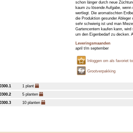
schon länger durch neue Züchtung
kaum zu lösende Aufgabe, wenn 
wertlegt. Die aromatischten Erdb
die Produktion gesunder Ableger 
sehr schwierig ist und man Miez
Gartencentern kaufen kann, wird 
um den Eigenbedarf zu decken. Ab
Leveringsmaanden
april t/m september
Inloggen om als favoriet t
Grootverpakking
0300.1
1 plant
0300.2
5 planten
0300.3
10 planten