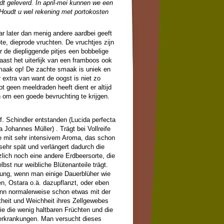
t geleverd. In april-mei kunnen we een
 Houdt u wel rekening met portokosten
ar later dan menig andere aardbei geeft
te, dieprode vruchten. De vruchtjes zijn
or de diepliggende pitjes een bobbelige
naast het uiterlijk van een framboos ook
maak op! De zachte smaak is uniek en
 extra van want de oogst is niet zo
ot geen meeldraden heeft dient er altijd
n om een goede bevruchting te krijgen.
of. Schindler entstanden (Lucida perfecta
 Johannes Müller) . Trägt bei Vollreife
te mit sehr intensivem Aroma, das schon
 sehr spät und verlängert dadurch die
zlich noch eine andere Erdbeersorte, die
elbst nur weibliche Blütenanteile trägt.
ung, wenn man einige Dauerblüher wie
n, Ostara o.ä. dazupflanzt, oder eben
ann normalerweise schon etwas mit der
theit und Weichheit ihres Zellgewebes
ie die wenig haltbaren Früchten und die
zerkrankungen. Man versucht dieses