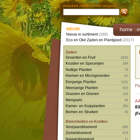
meerdere zoekwoorden mogelijk
home
o
NIEUW!
Nieuw in sortiment
(160)
Eco en Oké Zaden en Plantgoed
(2017)
Zaden
Groenten en Fruit
2843
Kruiden en Specerijen
294
Nuttige Planten
78
Kiemen en Microgroenten
61
Eenjarige Planten
1151
Pl
Meerjarige Planten
816
Grassen en Granen
116
Mengsels
48
A
Kamer- en Kuipplanten
280
83
Bomen en Struiken
49
(F
Bloembollen en Knollen
Voorjaarsbloeiend
685
Zomerbloeiend
678
Najaarsbloeiend
11