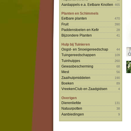
Aardappels e.a. Eetbare Knollen
465
Planten en Schimmels
Eetbare planten
470
Fruit
390
Paddenstoelen en Kefir
28
Bijzondere Planten
41
Hulp bij Tuinieren
Oogst- en Snoeigereedschap
44
Tuingereedschappen
109
Tuinhulpjes
260
Gewasbescherming
68
Mest
56
Zaaihulpmiddelen
190
Boeken
89
VreekenClub en Zaadgidsen
4
Overigen
Dierenliefde
131
Natuurpotten
38
Aanbiedingen
9