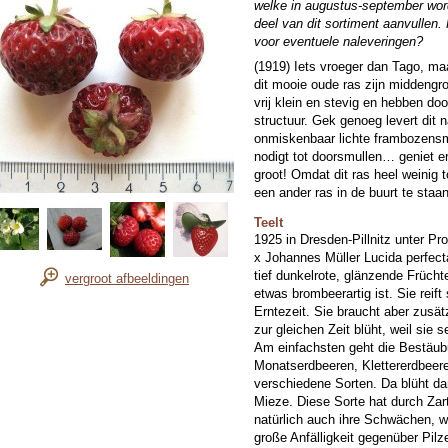
welke in augustus-september word
deel van dit sortiment aanvullen.
voor eventuele naleveringen?
(1919) Iets vroeger dan Tago, ma
dit mooie oude ras zijn middengro
vrij klein en stevig en hebben do
structuur. Gek genoeg levert dit 
onmiskenbaar lichte frambozens
nodigt tot doorsmullen… geniet er
groot! Omdat dit ras heel weinig t
een ander ras in de buurt te staa
Teelt
1925 in Dresden-Pillnitz unter Pr
x Johannes Müller Lucida perfecta
tief dunkelrote, glänzende Früch
vergroot afbeeldingen
etwas brombeerartig ist. Sie reift
Erntezeit. Sie braucht aber zusät
zur gleichen Zeit blüht, weil sie s
Am einfachsten geht die Bestäub
Monatserdbeeren, Klettererdbeere
verschiedene Sorten. Da blüht d
Mieze. Diese Sorte hat durch Zar
natürlich auch ihre Schwächen, w
große Anfälligkeit gegenüber Pil