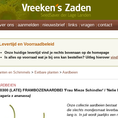
ver ons
aanmelden
nieuwsbrief
links
vragen
contact
Levertijd en Voorraadbeleid
Onze huidige levertijd vind je rechts bovenaan op de homepage
Is alles op voorraad wat je bij ons kan bestellen? Uitleg hierover
vind
anten en Schimmels
>
Eetbare planten
>
Aardbeien
ARDBEIEN
0300 (LATE) FRAMBOZENAARDBEI 'Frau Mieze Schindler' / 'Nelie 
ragaria x ananassa)
Onze collectie aardbeien bestaat
die slechts mondjesmaat leverbaar
lang is. In juli wordt jaarlijks e