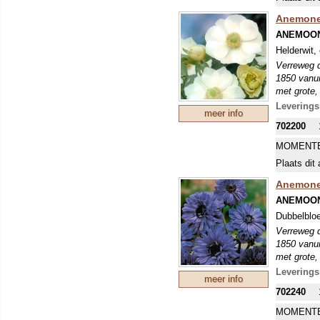
Anemone 
ANEMOON
Helderwit,
Verreweg d
1850 vanui
met grote,
en vrij sm
Leverings
meer info
voldoende 
702200
MOMENTE
Plaats dit 
Anemone 
ANEMOON
Dubbelbloe
Verreweg d
1850 vanui
met grote,
en vrij sm
Leverings
meer info
voldoende 
702240
MOMENTE