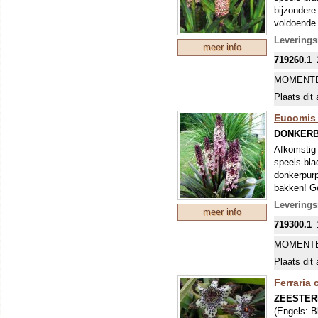
bijzondere
voldoende 
Leverings
meer info
719260.1
MOMENTE
Plaats dit 
Eucomis 
DONKERB
Afkomstig 
speels blad
donkerpurp
bakken! Ge
cm.
Leverings
meer info
719300.1
MOMENTE
Plaats dit 
Ferraria 
ZEESTER
(Engels:
B