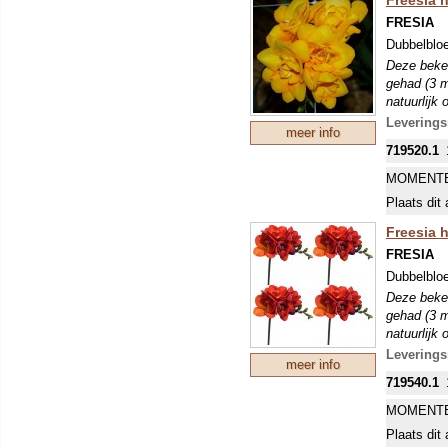
FRESIA
Dubbelblo
Deze beken
gehad (3 m
natuurlijk
Leverings
meer info
719520.1
MOMENTE
Plaats dit 
Freesia 
FRESIA
Dubbelbloe
Deze beken
gehad (3 m
natuurlijk
Leverings
meer info
719540.1
MOMENTE
Plaats dit 