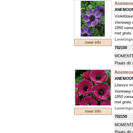
Anemone 
ANEMOON
Violetblau
Verreweg d
1850 vanui
met grote,
en vrij sm
Leverings
meer info
voldoende 
702100
MOMENTE
Plaats dit 
Anemone 
ANEMOON
Lilaroze m
Verreweg d
1850 vanui
met grote,
en vrij sm
Leverings
meer info
voldoende 
702150
MOMENTE
Plaats dit 