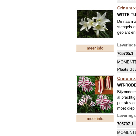
Crinum x 
WITTE T
De naam ze
stengels e
geplant en 
Leverings
meer info
705705.1
MOMENTE
Plaats dit 
Crinum x 
WIT-ROD
Bijzondere
al prachti
per stevig
moet diep 
Leverings
meer info
705707.1
MOMENTE