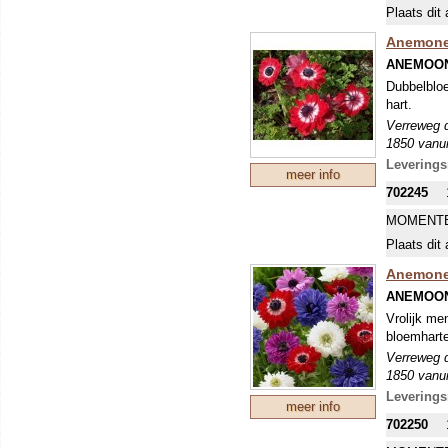
Plaats dit 
Anemone 
ANEMOON
Dubbelbloe
hart.
Verreweg d
1850 vanui
met grote,
Leverings
meer info
en vrij sm
702245
voldoende 
MOMENTE
Plaats dit 
Anemone 
ANEMOON
Vrolijk me
bloemhart
Verreweg d
1850 vanui
met grote,
Leverings
meer info
en vrij sm
702250
voldoende 