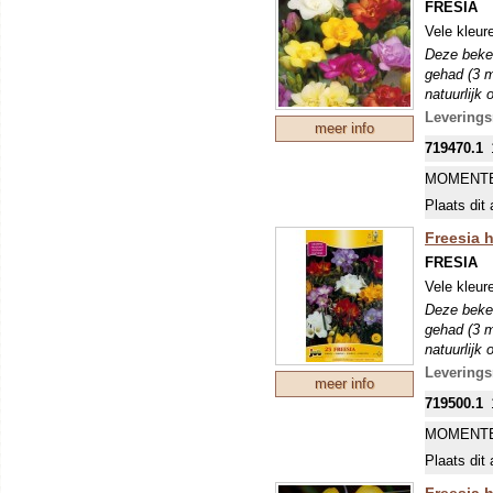
FRESIA
Vele kleur
Deze beken
gehad (3 m
natuurlijk
Leverings
meer info
719470.1
MOMENTE
Plaats dit 
Freesia h
FRESIA
Vele kleur
Deze beken
gehad (3 m
natuurlijk
Leverings
meer info
719500.1
MOMENTE
Plaats dit 
Freesia h