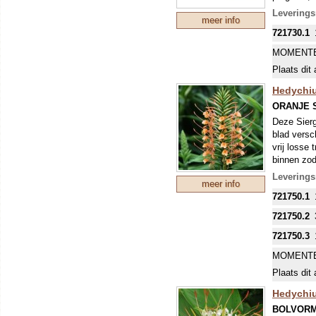
geven (uit
Leverings
meer info
721730.1
MOMENTE
Plaats dit 
Hedychiu
ORANJE 
Deze Sierg
blad versc
vrij losse
binnen zod
gaat deze m
Leverings
meer info
OPGEPOTT
721750.1
BLAD.
721750.2
721750.3
MOMENTE
Plaats dit 
Hedychiu
BOLVORM