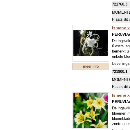
721760.3
MOMENTE
Plaats dit 
Ismene x 
PERUVIA
De ingewik
6 extra la
bemerkt u 
enkele blo
Leverings
meer info
721900.1
MOMENTE
Plaats dit 
Ismene x
PERUVIA
De ingewik
bloemen me
bloemblad
zoete geur