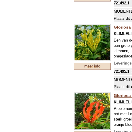
721492.1
MOMENTE
Plaats dit 
Gloriosa
KLIMLEL
Een van de
een grote 
klimmen, i
omgeslagen
Leverings
meer info
721495.1
MOMENTE
Plaats dit 
Gloriosa 
KLIMLEL
Problemen 
pot met lu
sterk groe
oranje blo
en stamper
Leverings