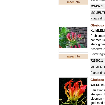
meer info
zeldzame s
721497.1
MOMENTE
Plaats dit 
Gloriosa
KLIMLEL
Problemen 
pot met lu
sterk groe
roodgele b
meeldraden
Leverings
meer info
plant. De 
721500.1
MOMENTE
Plaats dit 
Gloriosa
WILDE KL
Een exotis
stengels d
bloemen me
geel randje