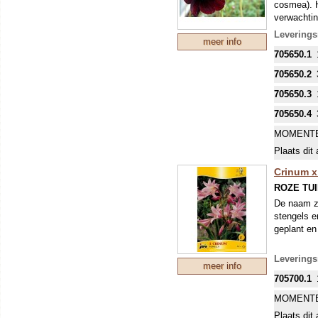
cosmea). H
verwachtin
uit en bew
Leverings
meer info
705650.1
705650.2
705650.3
705650.4
MOMENTE
Plaats dit 
Crinum x
ROZE TU
De naam ze
stengels e
geplant en 
Leverings
meer info
705700.1
MOMENTE
Plaats dit 