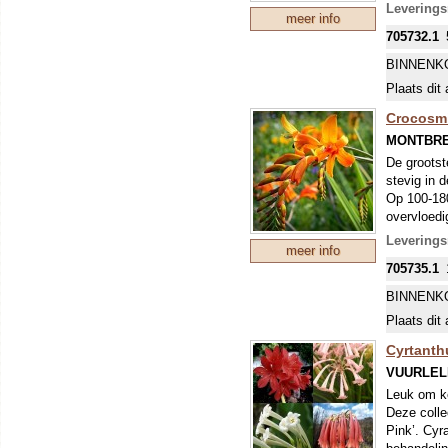
Levering
meer info
705732.1
BINNENK
Plaats dit 
Crocosmi
MONTBRE
De grootst
stevig in d
Op 100-180
overvloedi
Ze bloeien
Levering
meer info
705735.1
BINNENK
Plaats dit 
Cyrtanth
VUURLEL
Leuk om ke
Deze colle
Pink’. Cyr