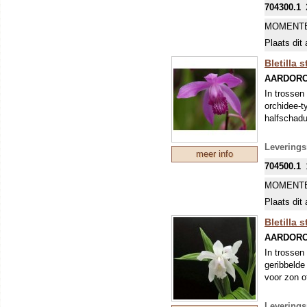
704300.1
MOMENTE
Plaats dit 
Bletilla s
AARDORC
In trossen
orchidee-t
halfschadu
Leverings
meer info
704500.1
MOMENTE
Plaats dit 
Bletilla s
AARDORC
In trossen
geribbelde
voor zon o
Leverings