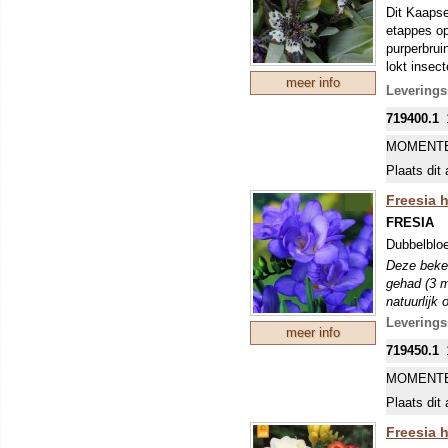
Dit Kaapse
etappes op
purperbrui
lokt insect
meer info
ingewikkel
Leverings
719400.1
MOMENTE
Plaats dit 
Freesia 
FRESIA
Dubbelblo
Deze beken
gehad (3 m
natuurlijk
Leverings
meer info
719450.1
MOMENTE
Plaats dit 
Freesia 