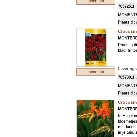
meer info
705725.1
MOMENTE
Plaats dit 
Crocosmi
MONTBRE
Prachtig d
blad. In t
Leverings
meer info
705730.1
MOMENTE
Plaats dit 
Crocosmi
MONTBRE
In Engelan
bloemetjes
met lancet
in je tuin