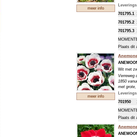
gebeurt aa
Leverings
meer info
Aan de bas
701795.1
het plantj
gaat de bol
701795.2
door de pla
Het plantje
701795.3
van, dus d
MOMENTE
plantje gro
Plaats dit 
Anemone 
ANEMOON
Wit met zw
Verreweg d
1850 vanui
met grote,
en vrij sm
Leverings
meer info
voldoende 
701950
MOMENTE
Plaats dit 
Anemone 
ANEMOON