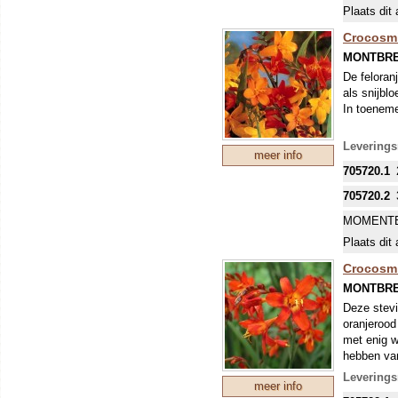
Plaats dit 
Crocosmi
MONTBRE
De feloranj
als snijbl
In toeneme
Leverings
meer info
705720.1
705720.2
MOMENTE
Plaats dit 
Crocosmi
MONTBRE
Deze stevi
oranjerood
met enig wi
hebben van
Levering
meer info