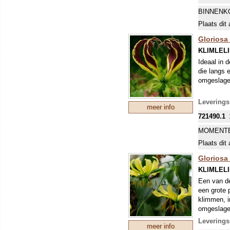
BINNENK
Plaats dit 
Gloriosa 
KLIMLEL
Ideaal in 
die langs 
omgeslagen
Leverings
meer info
721490.1
MOMENTE
Plaats dit 
Gloriosa 
KLIMLEL
Een van de
een grote 
klimmen, i
omgeslage
Leverings
meer info