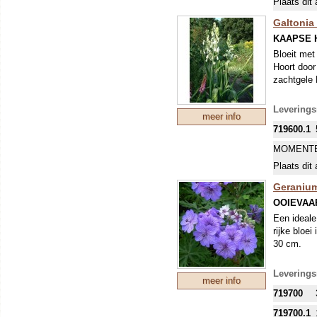
Plaats dit 
Galtonia 
KAAPSE 
Bloeit met
Hoort door 
zachtgele 
Leverings
meer info
719600.1
MOMENTE
Plaats dit 
Geranium
OOIEVAA
Een ideale
rijke bloe
30 cm.
Leverings
meer info
719700
719700.1