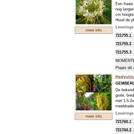
Een fraaie
nog langer
cm hoogte.
Houd de pl
groter wor
Leverings
meer info
OPGEPOTT
721755.1
BLAD.
721755.2
721755.3
MOMENTE
Plaats dit 
Hedychi
GEMBERL
De bekends
grote, bre
met 1,5-2m
meeldrade
worden. Ho
Leverings
meer info
(steeds gr
721760.1
We verkope
OPGEPOTT
721760.2
BLAD.