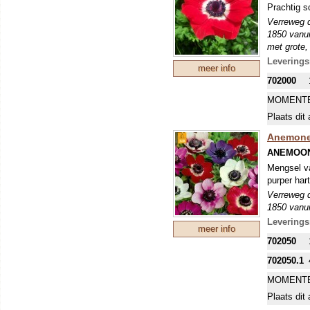
Prachtig s
Verreweg d
1850 vanui
met grote,
en vrij sm
Leverings
meer info
voldoende 
702000
MOMENTE
Plaats dit 
Anemone 
ANEMOON
Mengsel va
purper hart
Verreweg d
1850 vanui
met grote,
Leverings
meer info
en vrij sm
702050
voldoende 
702050.1
MOMENTE
Plaats dit 