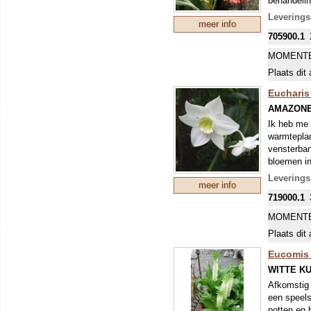
behandelin
Leverings
meer info
705900.1
MOMENTE
Plaats dit 
Eucharis
AMAZONE
Ik heb me 
warmteplan
vensterban
bloemen in
geur is we
Leverings
meer info
meestal no
719000.1
MOMENTE
Plaats dit 
Eucomis 
WITTE KU
Afkomstig 
een speels
potten en