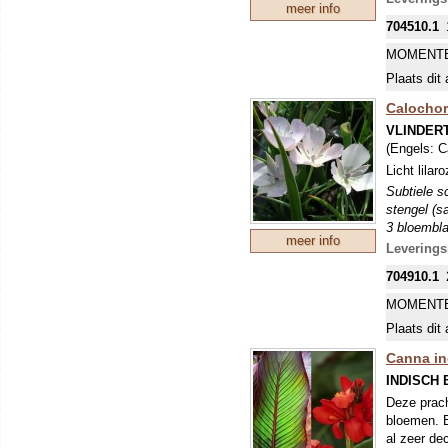
meer info
704510.1
MOMENTE
Plaats dit 
Calochor
VLINDER
(Engels:
C
Licht lila
Subtiele s
stengel (s
3 bloembla
meer info
wolk van vl
Leverings
leveren we
704910.1
Geef ze ee
MOMENTE
Plaats dit 
Canna ind
INDISCH
Deze prach
bloemen. E
al zeer dec