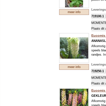
Leverings
meer info
719100.1
MOMENTE
Plaats dit 
Eucomis 
ANANASL
Afkomstig 
speels bla
randjes. I
Leverings
meer info
719250.1
MOMENTE
Plaats dit 
Eucomis
GEKLEUR
Afkomstig 
speels bla