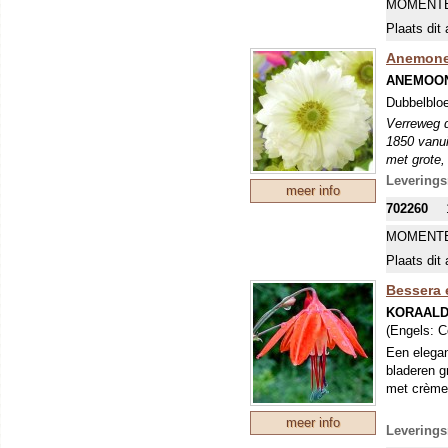
MOMENTE
Plaats dit 
Anemone 
ANEMOON
Dubbelbloe
Verreweg d
1850 vanui
met grote,
en vrij sm
Leverings
meer info
voldoende 
702260
MOMENTE
Plaats dit 
Bessera 
KORAAL
(Engels:
C
Een elegan
bladeren g
met crème 
meer info
Leverings