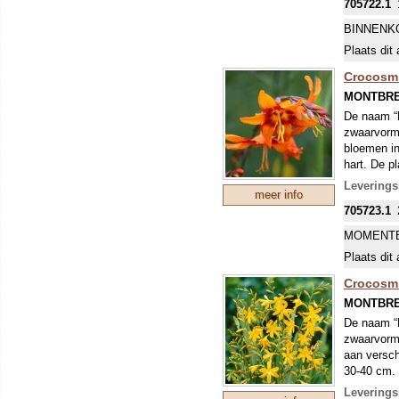
705722.1
BINNENK
Plaats dit 
Crocosmi
MONTBRE
De naam “M
zwaarvormi
bloemen in
hart. De p
Leverings
meer info
705723.1
MOMENTE
Plaats dit 
Crocosmi
MONTBRE
De naam “M
zwaarvormi
aan versch
30-40 cm.
Leverings