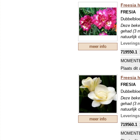
Freesia h
FRESIA
Dubbelbloe
Deze beken
gehad (3 m
natuurlijk
Leverings
meer info
719550.1
MOMENTE
Plaats dit 
Freesia 
FRESIA
Dubbelbloe
Deze beken
gehad (3 m
natuurlijk
Leverings
meer info
719560.1
MOMENTE