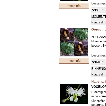
Leverings
meer info
721510.1
MOMENTE
Plaats dit 
Gorgoni
ZELDZAAM!
bloemsched
bessen. He
Levering
meer info
721600.1
BINNENK
Plaats dit 
Habenari
VOGELOR
Prachtig su
in de vorm
stengeltje
potgrond, 