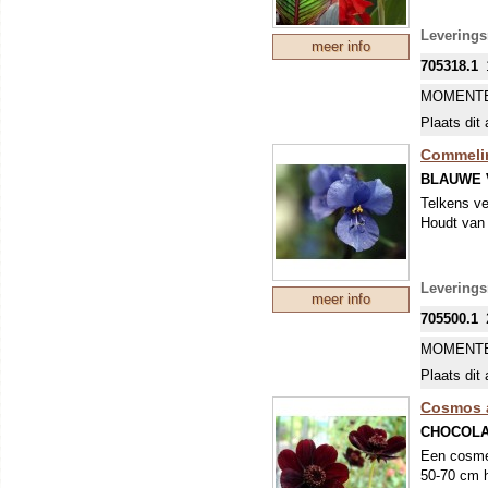
Levering
meer info
705318.1
MOMENTE
Plaats dit 
Commelin
BLAUWE 
Telkens ve
Houdt van 
Leverings
meer info
705500.1
MOMENTE
Plaats dit 
Cosmos 
CHOCOL
Een cosmea
50-70 cm h