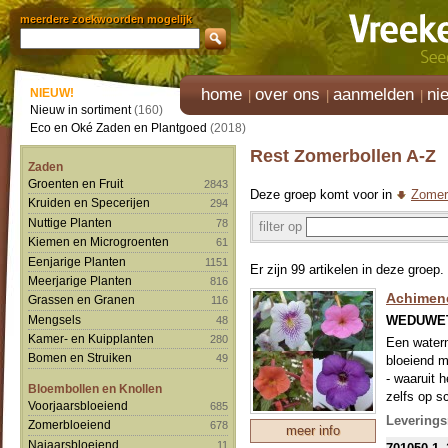
meerdere zoekwoorden mogelijk
home
over ons
aanmelden
ni
NIEUW!
Nieuw in sortiment
(160)
Eco en Oké Zaden en Plantgoed
(2018)
Rest Zomerbollen A-Z
Zaden
Groenten en Fruit
2843
Deze groep komt voor in
Zomer
Kruiden en Specerijen
294
Nuttige Planten
78
filter op
Kiemen en Microgroenten
61
Eenjarige Planten
1151
Er zijn 99 artikelen in deze groep.
Meerjarige Planten
816
Achimene
Grassen en Granen
116
WEDUWE
Mengsels
48
Kamer- en Kuipplanten
280
Een waterm
Bomen en Struiken
49
bloeiend m
- waaruit h
Bloembollen en Knollen
zelfs op s
Voorjaarsbloeiend
685
blauw en p
Leverings
Zomerbloeiend
678
meer info
Najaarsbloeiend
11