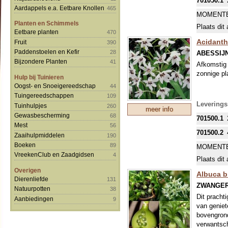
701050.1
Aardappels e.a. Eetbare Knollen
465
MOMENTE
Planten en Schimmels
Plaats dit 
Eetbare planten
470
Acidanthe
Fruit
390
Paddenstoelen en Kefir
28
ABESSIJ
Bijzondere Planten
41
Afkomstig 
zonnige pl
Hulp bij Tuinieren
Oogst- en Snoeigereedschap
44
Tuingereedschappen
109
Leverings
Tuinhulpjes
260
meer info
Gewasbescherming
68
701500.1
Mest
56
701500.2
Zaaihulpmiddelen
190
Boeken
89
MOMENTE
VreekenClub en Zaadgidsen
4
Plaats dit 
Overigen
Albuca b
Dierenliefde
131
ZWANGER
Natuurpotten
38
Dit pracht
Aanbiedingen
9
van geniet
bovengrond
verwantsch