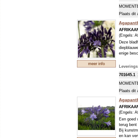
MOMENTE
Plaats dit 
Agapanth
AFRIKAA
(Engels:
Af
Deze bladh
diepblauw
enige besc
meer info
Leverings
701645.1
MOMENTE
Plaats dit 
Agapanthu
AFRIKAA
(Engels:
Af
Een goed w
terug bent
Bij kunstm
en kan ver