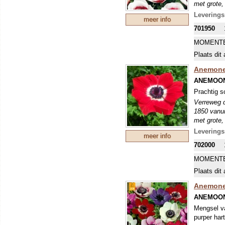
met grote,
en vrij sm
Leverings
meer info
voldoende 
701950
MOMENTE
Plaats dit 
Anemone 
ANEMOON
Prachtig s
Verreweg d
1850 vanui
met grote,
en vrij sm
Leverings
meer info
voldoende 
702000
MOMENTE
Plaats dit 
Anemone 
ANEMOON
Mengsel va
purper hart