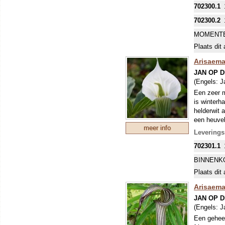
702300.1
702300.2
MOMENTE
Plaats dit 
Arisaema
JAN OP 
(Engels:
J
Een zeer m
is winterh
helderwit 
een heuvel
meer info
Levering
702301.1
BINNENK
Plaats dit 
Arisaem
JAN OP 
(Engels:
J
Een geheel