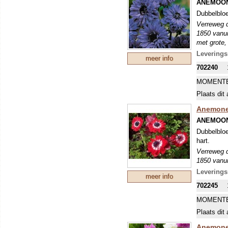
ANEMOON
Dubbelbloe
Verreweg d
1850 vanui
met grote,
en vrij sm
Leverings
meer info
voldoende 
702240
MOMENTE
Plaats dit 
Anemone 
ANEMOON
Dubbelbloe
hart.
Verreweg d
1850 vanui
met grote,
Leverings
meer info
en vrij sm
702245
voldoende 
MOMENTE
Plaats dit 
Anemone 