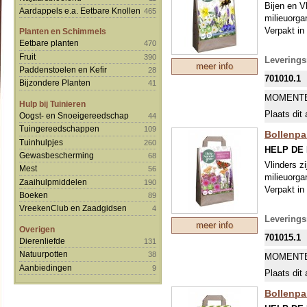
Bijen en V
Aardappels e.a. Eetbare Knollen
465
milieuorga
Verpakt in
Planten en Schimmels
Eetbare planten
470
Inhoud:
Fruit
390
Leverings
meer info
Paddenstoelen en Kefir
28
Dahlia 
701010.1
Bijzondere Planten
41
Coreops
MOMENTE
Hulp bij Tuinieren
Lilium M
Plaats dit 
Oogst- en Snoeigereedschap
44
Anemone
Tuingereedschappen
109
Bollenpa
Tuinhulpjes
260
Liatris s
HELP DE
Gewasbescherming
68
Vlinders z
Mest
56
milieuorga
Zaaihulpmiddelen
190
Verpakt in
Boeken
89
VreekenClub en Zaadgidsen
4
Leverings
meer info
Overigen
701015.1
Dierenliefde
131
Natuurpotten
38
MOMENTE
Aanbiedingen
9
Plaats dit 
Bollenpak