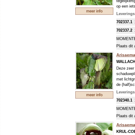
tegelijker
op een iet
meer info
Leverings
702337.1
702337.2
MOMENTE
Plaats dit 
Arisaem
WALLACH
Deze zeer 
schaduwple
met lichtg
de (half)s
Leverings
meer info
702340.1
MOMENTE
Plaats dit 
Arisaema
KRUL-CO