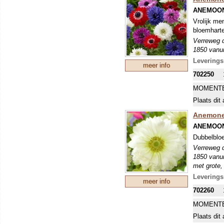
ANEMOON
Vrolijk me
bloemhart
Verreweg d
1850 vanui
met grote,
Leverings
meer info
en vrij sm
702250
voldoende 
MOMENTE
Plaats dit 
Anemone 
ANEMOON
Dubbelbloe
Verreweg d
1850 vanui
met grote,
en vrij sm
Leverings
meer info
voldoende 
702260
MOMENTE
Plaats dit 