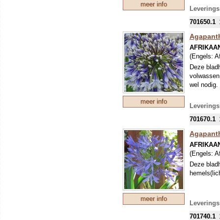
meer info
Leverings
701650.1
Agapanth
AFRIKAA
(Engels:
Af
Deze bladh
volwassen 
wel nodig.
meer info
Leverings
701670.1
Agapanth
AFRIKAA
(Engels:
Af
Deze bladh
hemels(lic
meer info
Leverings
701740.1