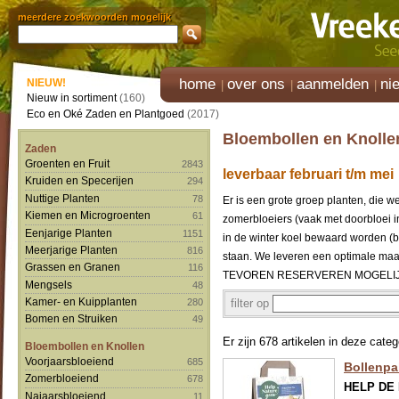
meerdere zoekwoorden mogelijk
home
over ons
aanmelden
ni
NIEUW!
Nieuw in sortiment
(160)
Eco en Oké Zaden en Plantgoed
(2017)
Bloembollen en Knolle
Zaden
Groenten en Fruit
2843
leverbaar februari t/m mei
Kruiden en Specerijen
294
Nuttige Planten
78
Er is een grote groep planten, die 
Kiemen en Microgroenten
61
zomerbloeiers (vaak met doorbloei i
Eenjarige Planten
1151
in de winter koel bewaard worden (bv 
Meerjarige Planten
816
staan. We leveren een optimale 
Grassen en Granen
116
TEVOREN RESERVEREN MOGELIJK
Mengsels
48
Kamer- en Kuipplanten
filter op
280
Bomen en Struiken
49
Er zijn 678 artikelen in deze categ
Bloembollen en Knollen
Voorjaarsbloeiend
685
Bollenpak
Zomerbloeiend
678
HELP DE
Najaarsbloeiend
11