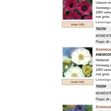
Lilaroze m
Verreweg d
1850 vanui
met grote,
en vrij sm
Leverings
meer info
voldoende 
702150
MOMENTE
Plaats dit 
Anemone 
ANEMOON
Helderwit,
Verreweg d
1850 vanui
met grote,
en vrij sm
Leverings
meer info
voldoende 
702200
MOMENTE
Plaats dit 
Anemone 