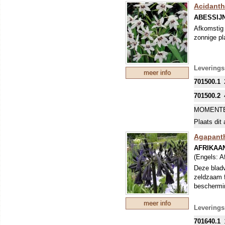
Acidanthe
ABESSIJ
Afkomstig 
zonnige pl
Leverings
meer info
701500.1
701500.2
MOMENTE
Plaats dit 
Agapanth
AFRIKAA
(Engels:
Af
Deze bladv
zeldzaam f
beschermin
meer info
Leverings
701640.1