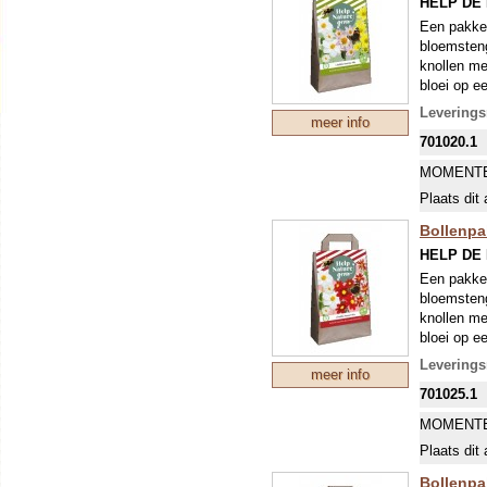
HELP DE
Een pakket
bloemsteng
knollen me
bloei op ee
uitstekend
Leverings
meer info
is vroeg o
701020.1
MOMENTE
Plaats dit 
Bollenpa
HELP DE
Een pakket
bloemsteng
knollen me
bloei op ee
uitstekend
Leverings
meer info
is vroeg o
701025.1
MOMENTE
Plaats dit 
Bollenpa