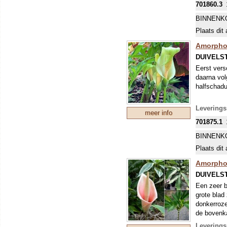
701860.3
BINNENK
Plaats dit 
Amorpho
DUIVELS
Eerst vers
daarna vol
halfschadu
Levering
meer info
701875.1
BINNENK
Plaats dit 
Amorphop
DUIVELS
Een zeer b
grote blad
donkerroze
de bovenka
spikkels. 
Leverings