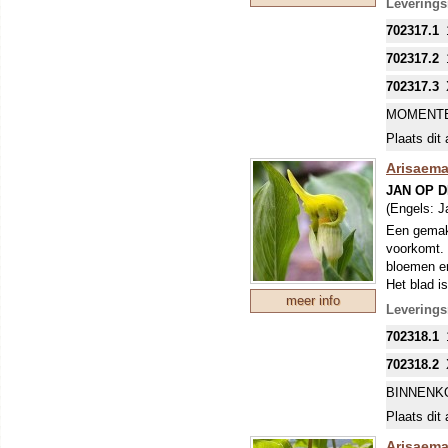
Leverings
702317.1
702317.2
702317.3
MOMENTE
Plaats dit 
Arisaema
JAN OP 
(Engels:
J
Een gemakk
voorkomt. 
bloemen en
Het blad i
meer info
jonge blad
Levering
702318.1
702318.2
BINNENK
Plaats dit 
Arisaema