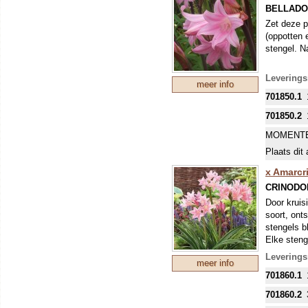
BELLADO
Zet deze p
(oppotten 
stengel. Na
Leverings
meer info
701850.1
701850.2
MOMENTE
Plaats dit 
x Amarcr
CRINODO
Door kruis
soort, ont
stengels b
Elke steng
zonnige to
Levering
meer info
diep genoe
701860.1
eventuele 
grond. Teel
701860.2