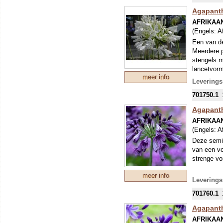
Agapanth
AFRIKAA
(Engels:
Af
Een van de 
Meerdere p
stengels m
lancetvorm
meer info
Leverings
701750.1
Agapanth
AFRIKAA
(Engels:
Af
Deze semi-
van een vo
strenge vor
meer info
Leverings
701760.1
Agapanth
AFRIKAA