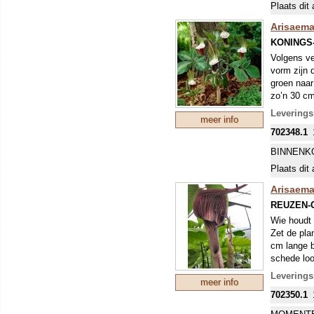
Plaats dit 
Arisaema
KONINGS
Volgens ve
vorm zijn 
groen naar
zo’n 30 cm
buitenzijd
Levering
meer info
goed besch
702348.1
kleur. Zoal
echter wel
BINNENK
Plaats dit 
Arisaem
REUZEN-
Wie houdt 
Zet de pla
cm lange b
schede loo
Binnenin zi
Leverings
meer info
randen zij
702350.1
de bloemen
winterdek 