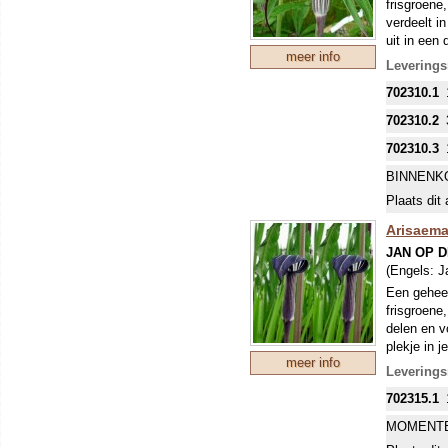
frisgroene
verdeelt i
uit in een 
meer info
vervolgens
Levering
compleet: 
702310.1
van het sc
ontstaat. 
702310.2
waar ander
humus.
702310.3
BINNENK
Plaats dit 
Arisaem
JAN OP 
(Engels:
J
Een geheel
frisgroene
delen en v
plekje in 
meer info
dan is het
Leverings
achterste 
702315.1
waardoor e
groeien en
MOMENTE
plekje met