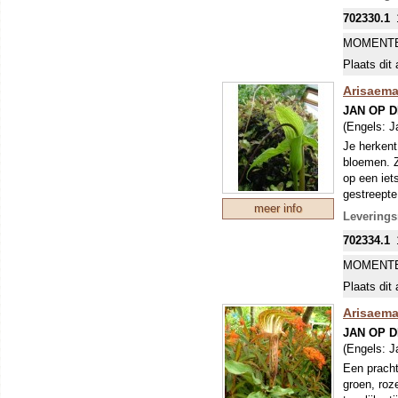
in de (hal
702330.1
MOMENTE
Plaats dit 
Arisaema
JAN OP 
(Engels:
J
Je herkent
bloemen. Z
op een iet
gestreepte
meer info
paarskleur
Leverings
702334.1
MOMENTE
Plaats dit 
Arisaema
JAN OP 
(Engels:
J
Een pracht
groen, roz