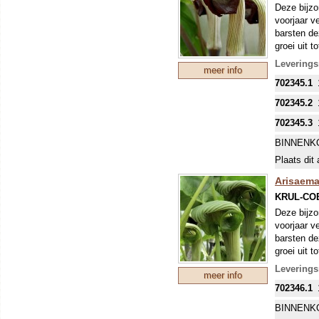
Deze bijzo
voorjaar v
barsten de
groei uit 
maar die k
Levering
meer info
opgerolde 
702345.1
groen- tot
uit de blo
702345.2
702345.3
BINNENK
Plaats dit 
Arisaema
KRUL-CO
Deze bijzo
voorjaar v
barsten de
groei uit 
maar die k
Levering
meer info
opgerolde 
702346.1
gestreept.
is begon
BINNENK