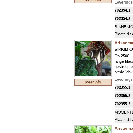
vindt dit s
Levering
702354.1
702354.2
BINNENK
Plaats dit 
Arisaema
SIKKIM-
Op 2500 - 
lange blads
gestreepte
brede “dak
Zeer winte
Leverings
meer info
702355.1
702355.2
702355.3
MOMENTE
Plaats dit 
Arisaema