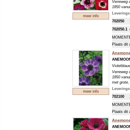
Verreweg d
1850 vanui
met grote,
Leverings
meer info
en vrij sm
702050
voldoende 
702050.1
MOMENTE
Plaats dit 
Anemone 
ANEMOON
Violetblau
Verreweg d
1850 vanui
met grote,
en vrij sm
Leverings
meer info
voldoende 
702100
MOMENTE
Plaats dit 
Anemone 
ANEMOON