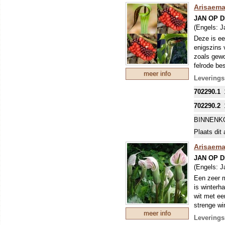
Arisaem
JAN OP 
(Engels:
J
Deze is ee
enigszins 
zoals gewo
felrode bes
meer info
Levering
702290.1
702290.2
BINNENK
Plaats dit 
Arisaema
JAN OP 
(Engels:
J
Een zeer m
is winterh
wit met ee
strenge wi
meer info
ondergrond
Leverings