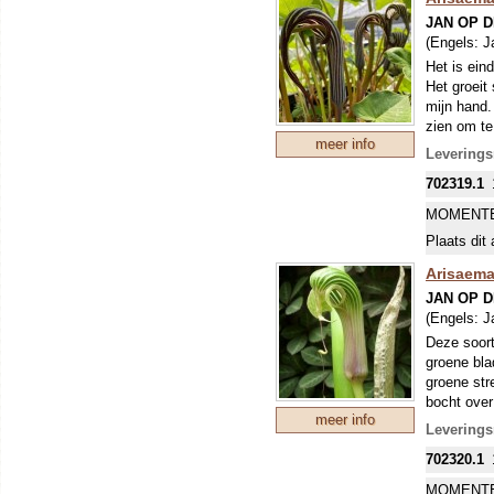
JAN OP 
(Engels:
J
Het is eind
Het groeit
mijn hand.
zien om te
meer info
Alleen al 
Leverings
felgekleur
702319.1
Helaas wor
bladeren. 
MOMENTE
waard!
Plaats dit 
Alle Arisa
Arisaema f
Arisaema
JAN OP 
Wat extra 
(Engels:
J
De plant gr
Deze soort
overwinter
groene bla
en voor de
groene str
worden gep
bocht over
babyknolle
meer info
Als u hem 
Leverings
enige groe
702320.1
MOMENTE