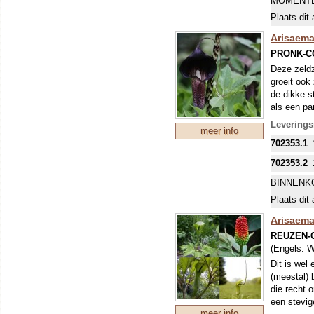
MOMENTE
Plaats dit 
Arisaema
PRONK-C
Deze zeldz
groeit ook
de dikke s
als een pa
aronskelkb
Levering
meer info
prima wint
702353.1
702353.2
BINNENK
Plaats dit 
Arisaema
REUZEN-
(Engels:
W
Dit is wel
(meestal) b
die recht 
een stevig
meer info