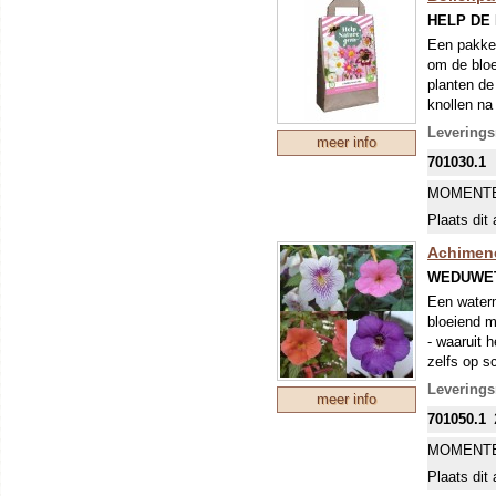
HELP DE
Een pakket
om de bloe
planten de
knollen na 
een uitste
Leverings
meer info
snijden is
701030.1
MOMENTE
Plaats dit 
Achimene
WEDUWE
Een waterm
bloeiend m
- waaruit h
zelfs op s
blauw en p
Leverings
meer info
701050.1
MOMENTE
Plaats dit 