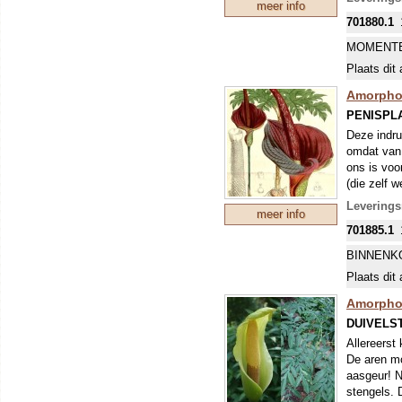
meer info
bloei gar
701880.1
MOMENTE
Plaats dit 
Amorpho
PENISPL
Deze indr
omdat van 
ons is voo
(die zelf 
hoog! Deze
Levering
meer info
gewoon in 
701885.1
De bloemsc
de plant d
BINNENK
Haal bij n
Plaats dit 
cocopeat. 
na enkele 
Amorphop
gezonde on
DUIVELS
Allereerst
De aren mo
aasgeur! N
stengels. 