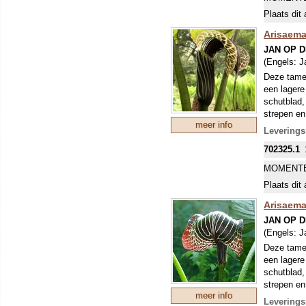
Plaats dit 
Arisaema 
JAN OP 
(Engels:
J
Deze tamel
een lagere
schutblad,
strepen en
meer info
Leverings
702325.1
MOMENTE
Plaats dit 
Arisaema 
JAN OP 
(Engels:
J
Deze tamel
een lagere
schutblad,
strepen en
meer info
tot wijnro
Leverings