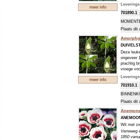
Leverings
meer info
701890.1
MOMENTE
Plaats dit 
Amorpho
DUIVELS
Deze leuke
ongeveer 1
prachtig b
vroege voo
steel met 
Levering
meer info
met bessen
701910.1
opslaan ve
BINNENK
Plaats dit 
Anemone 
ANEMOON
Wit met zw
Verreweg d
1850 vanui