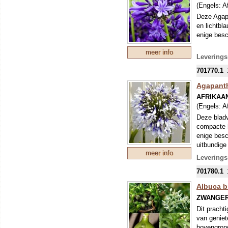
(Engels:
Af
Deze Agapa
en lichtbl
enige besc
meer info
Leverings
701770.1
Agapanth
AFRIKAA
(Engels:
Af
Deze bladv
compacte h
enige besc
uitbundige 
meer info
Leverings
701780.1
Albuca b
ZWANGER
Dit pracht
van geniet
bovengrond