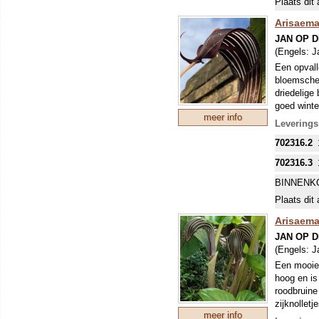
Plaats dit 
Arisaema
JAN OP 
(Engels:
J
Een opvall
bloemsched
driedelige
goed winte
meer info
Levering
702316.2
702316.3
BINNENK
Plaats dit 
Arisaema
JAN OP 
(Engels:
J
Een mooie 
hoog en is
roodbruine
zijknolletj
meer info