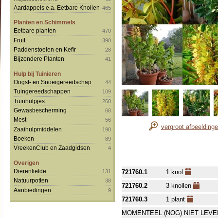
Aardappels e.a. Eetbare Knollen
465
Planten en Schimmels
Eetbare planten
470
Fruit
390
Paddenstoelen en Kefir
28
Bijzondere Planten
41
Hulp bij Tuinieren
Oogst- en Snoeigereedschap
44
Tuingereedschappen
109
Tuinhulpjes
260
Gewasbescherming
68
Mest
56
vergroot afbeelding
Zaaihulpmiddelen
190
Boeken
89
VreekenClub en Zaadgidsen
4
Overigen
Dierenliefde
131
721760.1
1 knol
Natuurpotten
38
721760.2
3 knollen
Aanbiedingen
9
721760.3
1 plant
MOMENTEEL (NOG) NIET LEVE