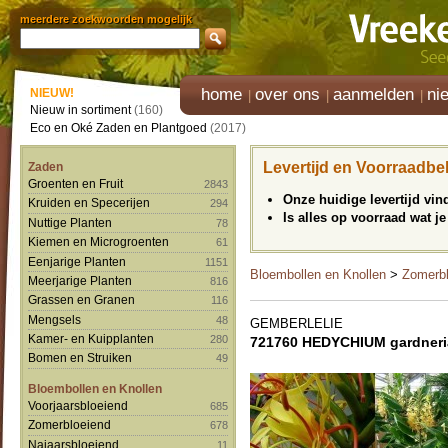
meerdere zoekwoorden mogelijk
home
over ons
aanmelden
ni
NIEUW!
Nieuw in sortiment
(160)
Eco en Oké Zaden en Plantgoed
(2017)
Levertijd en Voorraadbe
Zaden
Groenten en Fruit
2843
Onze huidige levertijd vi
Kruiden en Specerijen
294
Is alles op voorraad wat je
Nuttige Planten
78
Kiemen en Microgroenten
61
Eenjarige Planten
1151
Bloembollen en Knollen
>
Zomerbl
Meerjarige Planten
816
Grassen en Granen
116
Mengsels
48
GEMBERLELIE
Kamer- en Kuipplanten
280
721760 HEDYCHIUM gardner
Bomen en Struiken
49
Bloembollen en Knollen
Voorjaarsbloeiend
685
Zomerbloeiend
678
Najaarsbloeiend
11