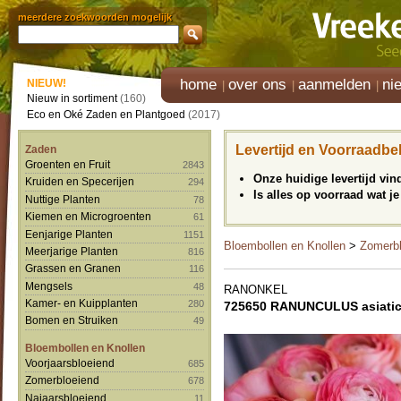
meerdere zoekwoorden mogelijk
home
over ons
aanmelden
ni
NIEUW!
Nieuw in sortiment
(160)
Eco en Oké Zaden en Plantgoed
(2017)
Levertijd en Voorraadbe
Zaden
Groenten en Fruit
2843
Onze huidige levertijd vi
Kruiden en Specerijen
294
Is alles op voorraad wat je
Nuttige Planten
78
Kiemen en Microgroenten
61
Eenjarige Planten
1151
Bloembollen en Knollen
>
Zomerbl
Meerjarige Planten
816
Grassen en Granen
116
Mengsels
48
RANONKEL
Kamer- en Kuipplanten
280
725650 RANUNCULUS asiaticu
Bomen en Struiken
49
Bloembollen en Knollen
Voorjaarsbloeiend
685
Zomerbloeiend
678
Najaarsbloeiend
11