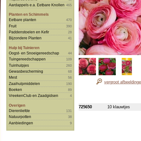
Aardappels e.a. Eetbare Knollen
465
Planten en Schimmels
Eetbare planten
470
Fruit
390
Paddenstoelen en Kefir
28
Bijzondere Planten
41
Hulp bij Tuinieren
Oogst- en Snoeigereedschap
44
Tuingereedschappen
109
Tuinhulpjes
260
Gewasbescherming
68
Mest
56
vergroot afbeelding
Zaaihulpmiddelen
190
Boeken
89
VreekenClub en Zaadgidsen
4
Overigen
725650
10 klauwtjes
Dierenliefde
131
Natuurpotten
38
Aanbiedingen
9