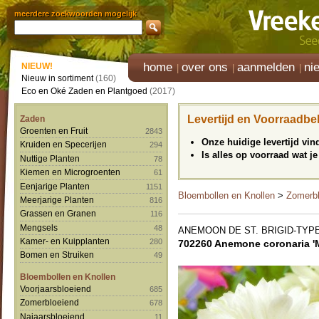
meerdere zoekwoorden mogelijk
home
over ons
aanmelden
ni
NIEUW!
Nieuw in sortiment
(160)
Eco en Oké Zaden en Plantgoed
(2017)
Levertijd en Voorraadbe
Zaden
Groenten en Fruit
2843
Onze huidige levertijd vi
Kruiden en Specerijen
294
Is alles op voorraad wat je
Nuttige Planten
78
Kiemen en Microgroenten
61
Eenjarige Planten
1151
Bloembollen en Knollen
>
Zomerbl
Meerjarige Planten
816
Grassen en Granen
116
Mengsels
48
ANEMOON DE ST. BRIGID-TYP
Kamer- en Kuipplanten
280
702260 Anemone coronaria '
Bomen en Struiken
49
Bloembollen en Knollen
Voorjaarsbloeiend
685
Zomerbloeiend
678
Najaarsbloeiend
11