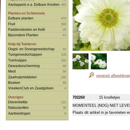
Aardappels e.a. Eetbare Knollen
465
Planten en Schimmels
Eetbare planten
470
Fruit
390
Paddenstoelen en Kefir
28
Bijzondere Planten
41
Hulp bij Tuinieren
Oogst- en Snoeigereedschap
44
Tuingereedschappen
109
Tuinhulpjes
260
Gewasbescherming
68
Mest
56
vergroot afbeelding
Zaaihulpmiddelen
190
Boeken
89
VreekenClub en Zaadgidsen
4
Overigen
702260
15 knolletjes
Dierenliefde
131
MOMENTEEL (NOG) NIET LEVE
Natuurpotten
38
Plaats dit artikel in je favorieten
Aanbiedingen
9