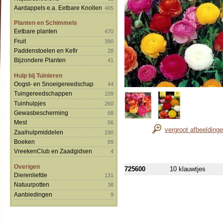
Aardappels e.a. Eetbare Knollen
465
Planten en Schimmels
Eetbare planten
470
Fruit
390
Paddenstoelen en Kefir
28
Bijzondere Planten
41
Hulp bij Tuinieren
Oogst- en Snoeigereedschap
44
Tuingereedschappen
109
Tuinhulpjes
260
Gewasbescherming
68
Mest
56
vergroot afbeelding
Zaaihulpmiddelen
190
Boeken
89
VreekenClub en Zaadgidsen
4
Overigen
725600
10 klauwtjes
Dierenliefde
131
Natuurpotten
38
Aanbiedingen
9