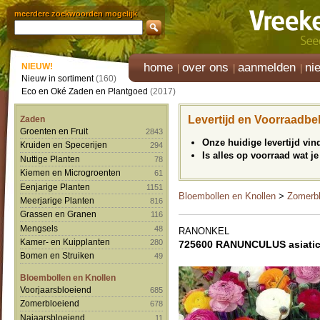
meerdere zoekwoorden mogelijk
home
over ons
aanmelden
ni
NIEUW!
Nieuw in sortiment
(160)
Eco en Oké Zaden en Plantgoed
(2017)
Levertijd en Voorraadbe
Zaden
Groenten en Fruit
2843
Onze huidige levertijd vi
Kruiden en Specerijen
294
Is alles op voorraad wat je
Nuttige Planten
78
Kiemen en Microgroenten
61
Eenjarige Planten
1151
Bloembollen en Knollen
>
Zomerbl
Meerjarige Planten
816
Grassen en Granen
116
Mengsels
48
RANONKEL
Kamer- en Kuipplanten
280
725600 RANUNCULUS asiaticu
Bomen en Struiken
49
Bloembollen en Knollen
Voorjaarsbloeiend
685
Zomerbloeiend
678
Najaarsbloeiend
11