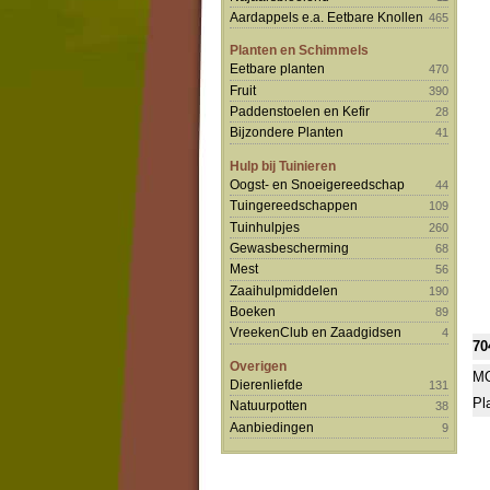
Aardappels e.a. Eetbare Knollen
465
Planten en Schimmels
Eetbare planten
470
Fruit
390
Paddenstoelen en Kefir
28
Bijzondere Planten
41
Hulp bij Tuinieren
Oogst- en Snoeigereedschap
44
Tuingereedschappen
109
Tuinhulpjes
260
Gewasbescherming
68
Mest
56
Zaaihulpmiddelen
190
Boeken
89
VreekenClub en Zaadgidsen
4
70
Overigen
MO
Dierenliefde
131
Pl
Natuurpotten
38
Aanbiedingen
9