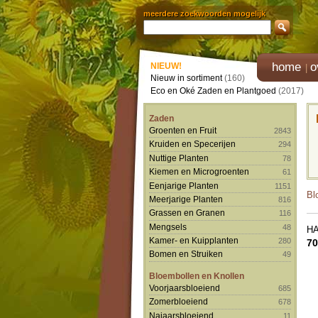
meerdere zoekwoorden mogelijk
home
o
NIEUW!
Nieuw in sortiment
(160)
Eco en Oké Zaden en Plantgoed
(2017)
Zaden
Groenten en Fruit
2843
Kruiden en Specerijen
294
Nuttige Planten
78
Kiemen en Microgroenten
61
Eenjarige Planten
1151
Bl
Meerjarige Planten
816
Grassen en Granen
116
Mengsels
48
H
Kamer- en Kuipplanten
280
70
Bomen en Struiken
49
Bloembollen en Knollen
Voorjaarsbloeiend
685
Zomerbloeiend
678
Najaarsbloeiend
11