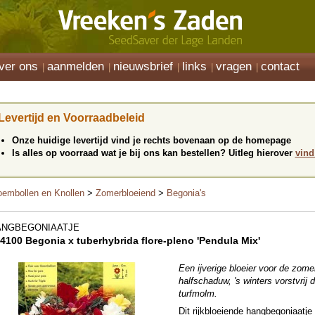
ver ons
aanmelden
nieuwsbrief
links
vragen
contact
Levertijd en Voorraadbeleid
Onze huidige levertijd vind je rechts bovenaan op de homepage
Is alles op voorraad wat je bij ons kan bestellen? Uitleg hierover
vind
oembollen en Knollen
>
Zomerbloeiend
>
Begonia's
ANGBEGONIAATJE
4100 Begonia x tuberhybrida flore-pleno 'Pendula Mix'
Een ijverige bloeier voor de zom
halfschaduw, 's winters vorstvrij 
turfmolm.
Dit rijkbloeiende hangbegoniaatje