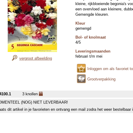
kleine, rijkbloeiende begonia's vo
een overvloed aan kleinere, dubb
Gemengde kleuren.
Kleur
gemengd
Bol- of knolmaat
4/5
Leveringsmaanden
februari t/m mei
vergroot afbeelding
Inloggen om als favoriet t
Grootverpakking
4100.1
3 knollen
MENTEEL (NOG) NIET LEVERBAAR!
aats dit artikel in je favorieten en ontvang een mail zodra het weer bestelbaar 