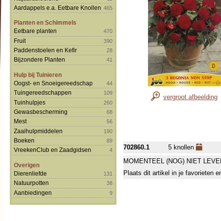
Aardappels e.a. Eetbare Knollen
465
Planten en Schimmels
Eetbare planten
470
Fruit
390
Paddenstoelen en Kefir
28
Bijzondere Planten
41
Hulp bij Tuinieren
Oogst- en Snoeigereedschap
44
Tuingereedschappen
109
vergroot afbeelding
Tuinhulpjes
260
Gewasbescherming
68
Mest
56
Zaaihulpmiddelen
190
Boeken
89
702860.1
5 knollen
VreekenClub en Zaadgidsen
4
MOMENTEEL (NOG) NIET LEVE
Overigen
Plaats dit artikel in je favorieten
Dierenliefde
131
Natuurpotten
38
Aanbiedingen
9