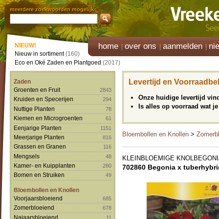
meerdere zoekwoorden mogelijk
home
over ons
aanmelden
ni
NIEUW!
Nieuw in sortiment
(160)
Eco en Oké Zaden en Plantgoed
(2017)
Levertijd en Voorraadbe
Zaden
Groenten en Fruit
2843
Onze huidige levertijd vi
Kruiden en Specerijen
294
Is alles op voorraad wat je
Nuttige Planten
78
Kiemen en Microgroenten
61
Eenjarige Planten
1151
Bloembollen en Knollen
>
Zomerbl
Meerjarige Planten
816
Grassen en Granen
116
Mengsels
48
KLEINBLOEMIGE KNOLBEGONI
Kamer- en Kuipplanten
280
702860 Begonia x tuberhybri
Bomen en Struiken
49
Bloembollen en Knollen
Voorjaarsbloeiend
685
Zomerbloeiend
678
Najaarsbloeiend
11