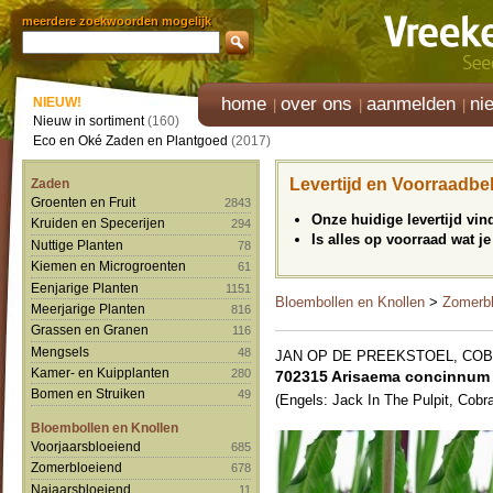
meerdere zoekwoorden mogelijk
home
over ons
aanmelden
ni
NIEUW!
Nieuw in sortiment
(160)
Eco en Oké Zaden en Plantgoed
(2017)
Levertijd en Voorraadbe
Zaden
Groenten en Fruit
2843
Onze huidige levertijd vi
Kruiden en Specerijen
294
Is alles op voorraad wat je
Nuttige Planten
78
Kiemen en Microgroenten
61
Eenjarige Planten
1151
Bloembollen en Knollen
>
Zomerbl
Meerjarige Planten
816
Grassen en Granen
116
Mengsels
48
JAN OP DE PREEKSTOEL, COB
Kamer- en Kuipplanten
280
702315 Arisaema concinnum
Bomen en Struiken
49
(Engels: Jack In The Pulpit, Cobra
Bloembollen en Knollen
Voorjaarsbloeiend
685
Zomerbloeiend
678
Najaarsbloeiend
11