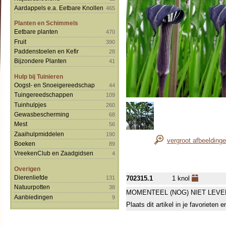
Aardappels e.a. Eetbare Knollen
465
Planten en Schimmels
Eetbare planten
470
Fruit
390
Paddenstoelen en Kefir
28
Bijzondere Planten
41
Hulp bij Tuinieren
Oogst- en Snoeigereedschap
44
Tuingereedschappen
109
Tuinhulpjes
260
Gewasbescherming
68
Mest
56
Zaaihulpmiddelen
190
vergroot afbeelding
Boeken
89
VreekenClub en Zaadgidsen
4
Overigen
Dierenliefde
131
702315.1
1 knol
Natuurpotten
38
MOMENTEEL (NOG) NIET LEVE
Aanbiedingen
9
Plaats dit artikel in je favorieten