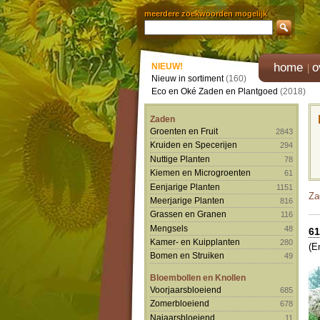
meerdere zoekwoorden mogelijk
home
o
NIEUW!
Nieuw in sortiment
(160)
Eco en Oké Zaden en Plantgoed
(2018)
Zaden
Groenten en Fruit
2843
Kruiden en Specerijen
294
Nuttige Planten
78
Kiemen en Microgroenten
61
Eenjarige Planten
1151
Za
Meerjarige Planten
816
Grassen en Granen
116
Mengsels
48
61
Kamer- en Kuipplanten
280
(E
Bomen en Struiken
49
Bloembollen en Knollen
Voorjaarsbloeiend
685
Zomerbloeiend
678
Najaarsbloeiend
11