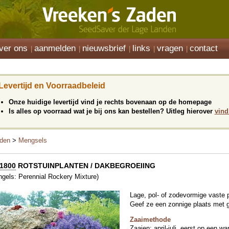
ver ons
aanmelden
nieuwsbrief
links
vragen
contact
Levertijd en Voorraadbeleid
Onze huidige levertijd vind je rechts bovenaan op de homepage
Is alles op voorraad wat je bij ons kan bestellen? Uitleg hierover
vind
den
>
Mengsels
1800
ROTSTUINPLANTEN / DAKBEGROEIING
ngels: Perennial Rockery Mixture)
Lage, pol- of zodevormige vaste p
Geef ze een zonnige plaats met 
Zaaimethode
Zaaien: april-juli, eerst op een 