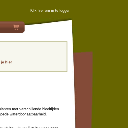
Klik hier om in te loggen
 je hier
lanten met verschillende bloeitijden.
goede waterdoorlaatbaarheid.
warm plekje; als na 4 weken nog geen