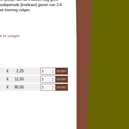
koudeperiode (koelkast) geven van 2-4
et kieming volgen.
oe te voegen
€
2,25
bestel
€
11,50
bestel
€
95,00
bestel