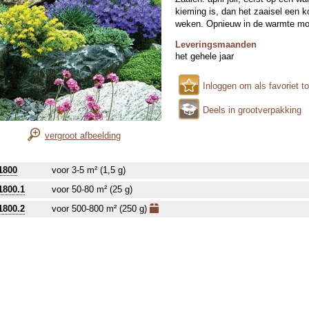
kieming is, dan het zaaisel een 
weken. Opnieuw in de warmte mo
Leveringsmaanden
het gehele jaar
Inloggen om als favoriet t
Deels in grootverpakking
vergroot afbeelding
1800
voor 3-5 m² (1,5 g)
1800.1
voor 50-80 m² (25 g)
1800.2
voor 500-800 m² (250 g)