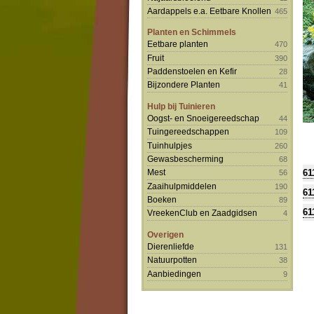
Aardappels e.a. Eetbare Knollen
465
Planten en Schimmels
Eetbare planten
470
Fruit
390
Paddenstoelen en Kefir
28
Bijzondere Planten
41
Hulp bij Tuinieren
Oogst- en Snoeigereedschap
44
Tuingereedschappen
109
Tuinhulpjes
260
Gewasbescherming
68
61
Mest
56
Zaaihulpmiddelen
190
61
Boeken
89
61
VreekenClub en Zaadgidsen
4
Overigen
Dierenliefde
131
Natuurpotten
38
Aanbiedingen
9