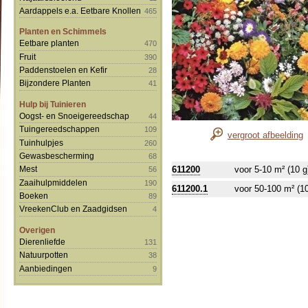
Aardappels e.a. Eetbare Knollen
465
Planten en Schimmels
Eetbare planten
470
Fruit
390
Paddenstoelen en Kefir
28
Bijzondere Planten
41
Hulp bij Tuinieren
Oogst- en Snoeigereedschap
44
Tuingereedschappen
109
vergroot afbeelding
Tuinhulpjes
260
Gewasbescherming
68
611200
voor 5-10 m² (10 g
Mest
56
Zaaihulpmiddelen
190
611200.1
voor 50-100 m² (1
Boeken
89
VreekenClub en Zaadgidsen
4
Overigen
Dierenliefde
131
Natuurpotten
38
Aanbiedingen
9