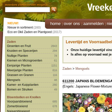
meerdere zoekwoorden mogelijk
home
over ons
aanmelden
ni
NIEUW!
Nieuw in sortiment
(160)
Eco en Oké Zaden en Plantgoed
(2017)
Levertijd en Voorraadbe
Zaden
Groenten en Fruit
2843
Onze huidige levertijd vi
Kruiden en Specerijen
294
Is alles op voorraad wat je
Nuttige Planten
78
Kiemen en Microgroenten
61
Eenjarige Planten
1151
Zaden
>
Mengsels
Meerjarige Planten
816
Grassen en Granen
116
Mengsels
48
611200
JAPANS BLOEMENG
Kamer- en Kuipplanten
280
(Engels: Japanese Flower-Mixture
Bomen en Struiken
49
Bloembollen en Knollen
Voorjaarsbloeiend
685
Zomerbloeiend
678
Najaarsbloeiend
11