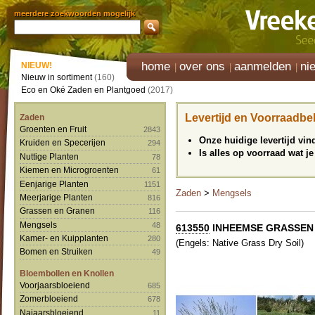
meerdere zoekwoorden mogelijk
home
over ons
aanmelden
ni
NIEUW!
Nieuw in sortiment
(160)
Eco en Oké Zaden en Plantgoed
(2017)
Levertijd en Voorraadbe
Zaden
Groenten en Fruit
2843
Onze huidige levertijd vi
Kruiden en Specerijen
294
Is alles op voorraad wat je
Nuttige Planten
78
Kiemen en Microgroenten
61
Eenjarige Planten
1151
Zaden
>
Mengsels
Meerjarige Planten
816
Grassen en Granen
116
Mengsels
48
613550
INHEEMSE GRASSEN 
Kamer- en Kuipplanten
280
(Engels: Native Grass Dry Soil)
Bomen en Struiken
49
Bloembollen en Knollen
Voorjaarsbloeiend
685
Zomerbloeiend
678
Najaarsbloeiend
11