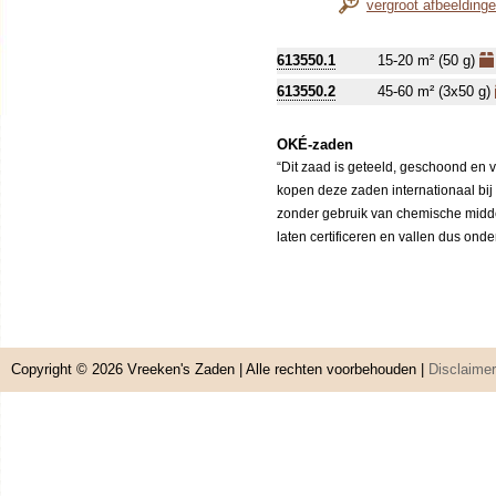
vergroot afbeelding
613550.1
15-20 m² (50 g)
613550.2
45-60 m² (3x50 g)
OKÉ-zaden
“Dit zaad is geteeld, geschoond en 
kopen deze zaden internationaal bij
zonder gebruik van chemische middele
laten certificeren en vallen dus ond
Copyright © 2026
Vreeken's Zaden
| Alle rechten voorbehouden |
Disclaimer