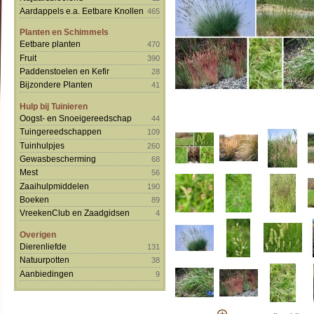
Aardappels e.a. Eetbare Knollen
465
Planten en Schimmels
Eetbare planten
470
Fruit
390
Paddenstoelen en Kefir
28
Bijzondere Planten
41
Hulp bij Tuinieren
Oogst- en Snoeigereedschap
44
Tuingereedschappen
109
Tuinhulpjes
260
Gewasbescherming
68
Mest
56
Zaaihulpmiddelen
190
Boeken
89
VreekenClub en Zaadgidsen
4
Overigen
Dierenliefde
131
Natuurpotten
38
Aanbiedingen
9