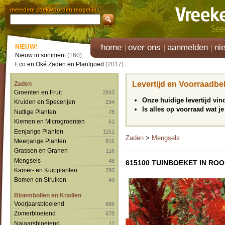
meerdere zoekwoorden mogelijk
home
over ons
aanmelden
ni
NIEUW!
Nieuw in sortiment
(160)
Eco en Oké Zaden en Plantgoed
(2017)
Levertijd en Voorraadbe
Zaden
Groenten en Fruit
2843
Onze huidige levertijd vi
Kruiden en Specerijen
294
Is alles op voorraad wat je
Nuttige Planten
78
Kiemen en Microgroenten
61
Eenjarige Planten
1151
Zaden
>
Mengsels
Meerjarige Planten
816
Grassen en Granen
116
Mengsels
48
615100
TUINBOEKET IN RO
Kamer- en Kuipplanten
280
Bomen en Struiken
49
Bloembollen en Knollen
Voorjaarsbloeiend
685
Zomerbloeiend
678
Najaarsbloeiend
11