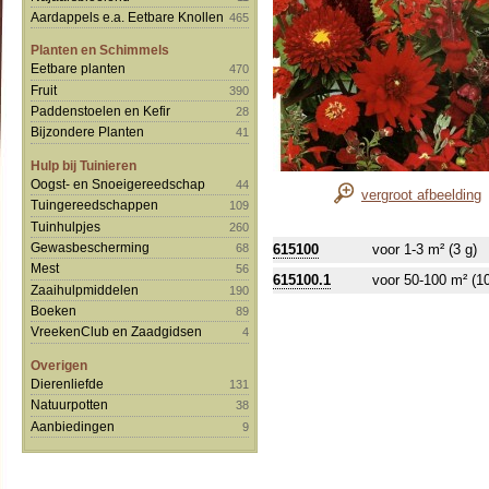
Aardappels e.a. Eetbare Knollen
465
Planten en Schimmels
Eetbare planten
470
Fruit
390
Paddenstoelen en Kefir
28
Bijzondere Planten
41
Hulp bij Tuinieren
Oogst- en Snoeigereedschap
44
vergroot afbeelding
Tuingereedschappen
109
Tuinhulpjes
260
Gewasbescherming
68
615100
voor 1-3 m² (3 g)
Mest
56
615100.1
voor 50-100 m² (1
Zaaihulpmiddelen
190
Boeken
89
VreekenClub en Zaadgidsen
4
Overigen
Dierenliefde
131
Natuurpotten
38
Aanbiedingen
9