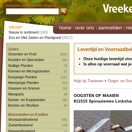
meerdere zoekwoorden mogelijk
home
over ons
aanmelden
ni
NIEUW!
Nieuw in sortiment
(160)
Eco en Oké Zaden en Plantgoed
(2017)
Levertijd en Voorraadbe
Zaden
Groenten en Fruit
2843
Onze huidige levertijd vi
Kruiden en Specerijen
294
Is alles op voorraad wat je
Nuttige Planten
78
Kiemen en Microgroenten
61
Eenjarige Planten
1151
Hulp bij Tuinieren
>
Oogst- en Sn
Meerjarige Planten
816
Grassen en Granen
116
Mengsels
48
OOGSTEN OF MAAIEN
Kamer- en Kuipplanten
280
811515 Spinaziemes Linksha
Bomen en Struiken
49
Bloembollen en Knollen
Voorjaarsbloeiend
685
Zomerbloeiend
678
Najaarsbloeiend
11