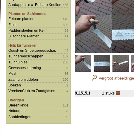
Aardappels e.a. Eetbare Knollen
465
Planten en Schimmels
Eetbare planten
470
Fruit
390
Paddenstoelen en Kefir
28
Bijzondere Planten
41
Hulp bij Tuinieren
Oogst- en Snoeigereedschap
44
Tuingereedschappen
109
Tuinhulpjes
260
Gewasbescherming
68
Mest
56
vergroot afbeelding
Zaaihulpmiddelen
190
Boeken
89
VreekenClub en Zaadgidsen
4
811515.1
1 stuks
Overigen
Dierenliefde
131
Natuurpotten
38
Aanbiedingen
9