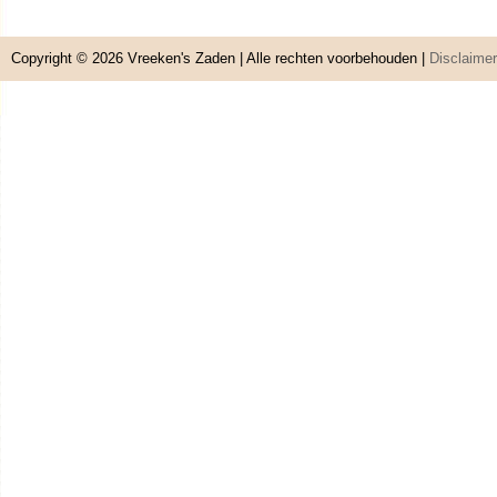
Copyright © 2026
Vreeken's Zaden
| Alle rechten voorbehouden |
Disclaimer