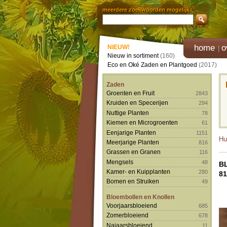
meerdere zoekwoorden mogelijk
home
o
NIEUW!
Nieuw in sortiment
(160)
Eco en Oké Zaden en Plantgoed
(2017)
Zaden
Groenten en Fruit
2843
Kruiden en Specerijen
294
Nuttige Planten
78
Kiemen en Microgroenten
61
Eenjarige Planten
1151
Hu
Meerjarige Planten
816
Grassen en Granen
116
Mengsels
48
B
Kamer- en Kuipplanten
280
81
Bomen en Struiken
49
Bloembollen en Knollen
Voorjaarsbloeiend
685
Zomerbloeiend
678
Najaarsbloeiend
11