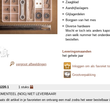
Zaagblad
Aandrijfaslagers
Glijlagerdelen
Borgpen van het mes
Diverse hardware
Mocht er toch iets anders kapot
zien welk nummer het onderdeel
bestellen.
Leveringsmaanden
het gehele jaar
vergroot afbeeldingen
Inloggen om als favoriet t
Grootverpakking
1220.1
1 stuks
MENTEEL (NOG) NIET LEVERBAAR!
aats dit artikel in je favorieten en ontvang een mail zodra het weer bestelbaar 