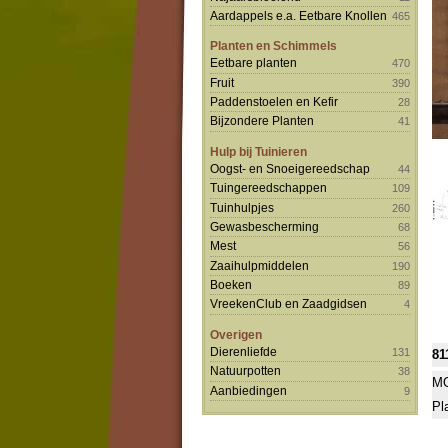
Aardappels e.a. Eetbare Knollen
465
Planten en Schimmels
Eetbare planten
470
Fruit
390
Paddenstoelen en Kefir
28
Bijzondere Planten
41
Hulp bij Tuinieren
Oogst- en Snoeigereedschap
44
Tuingereedschappen
109
Tuinhulpjes
260
Gewasbescherming
68
Mest
56
Zaaihulpmiddelen
190
Boeken
89
VreekenClub en Zaadgidsen
4
Overigen
Dierenliefde
131
81
Natuurpotten
38
MO
Aanbiedingen
9
Pl