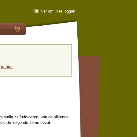
Klik hier om in te loggen
 je hier
voudig zelf uitvoeren, van de slijtende
die de volgende items bevat: