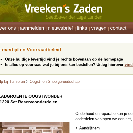
ver ons
aanmelden
nieuwsbrief
links
vragen
contact
Levertijd en Voorraadbeleid
Onze huidige levertijd vind je rechts bovenaan op de homepage
Is alles op voorraad wat je bij ons kan bestellen? Uitleg hierover
vind
lp bij Tuinieren
>
Oogst- en Snoeigereedschap
LADGROENTE OOGSTWONDER
1220 Set Reserveonderdelen
Onderhoud en reparatie kan je een
onderdelen verkopen we een set, 
Aandrijfriem