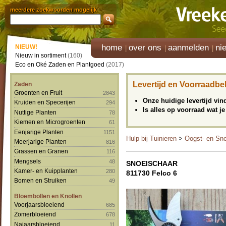
meerdere zoekwoorden mogelijk
home
over ons
aanmelden
ni
NIEUW!
Nieuw in sortiment
(160)
Eco en Oké Zaden en Plantgoed
(2017)
Levertijd en Voorraadbe
Zaden
Groenten en Fruit
2843
Onze huidige levertijd vi
Kruiden en Specerijen
294
Is alles op voorraad wat je
Nuttige Planten
78
Kiemen en Microgroenten
61
Eenjarige Planten
1151
Hulp bij Tuinieren
>
Oogst- en Sn
Meerjarige Planten
816
Grassen en Granen
116
Mengsels
48
SNOEISCHAAR
Kamer- en Kuipplanten
280
811730 Felco 6
Bomen en Struiken
49
Bloembollen en Knollen
Voorjaarsbloeiend
685
Zomerbloeiend
678
Najaarsbloeiend
11