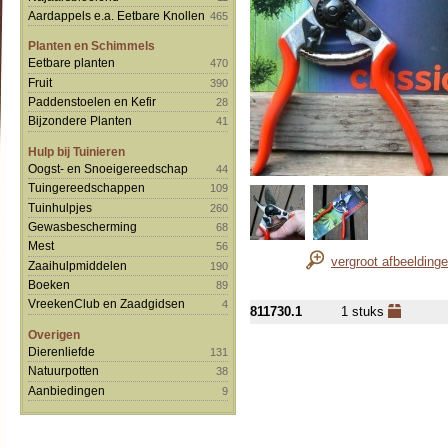
Aardappels e.a. Eetbare Knollen
465
Planten en Schimmels
Eetbare planten
470
Fruit
390
Paddenstoelen en Kefir
28
Bijzondere Planten
41
Hulp bij Tuinieren
Oogst- en Snoeigereedschap
44
Tuingereedschappen
109
Tuinhulpjes
260
Gewasbescherming
68
Mest
56
vergroot afbeelding
Zaaihulpmiddelen
190
Boeken
89
VreekenClub en Zaadgidsen
4
811730.1
1 stuks
Overigen
Dierenliefde
131
Natuurpotten
38
Aanbiedingen
9