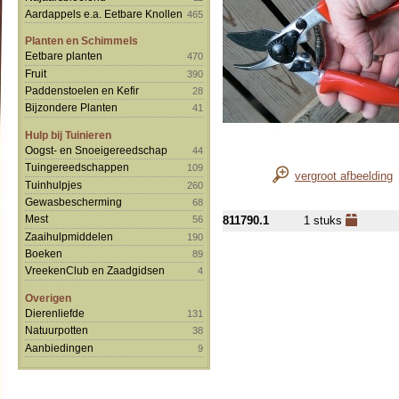
Aardappels e.a. Eetbare Knollen
465
Planten en Schimmels
Eetbare planten
470
Fruit
390
Paddenstoelen en Kefir
28
Bijzondere Planten
41
Hulp bij Tuinieren
Oogst- en Snoeigereedschap
44
Tuingereedschappen
109
vergroot afbeelding
Tuinhulpjes
260
Gewasbescherming
68
Mest
811790.1
1 stuks
56
Zaaihulpmiddelen
190
Boeken
89
VreekenClub en Zaadgidsen
4
Overigen
Dierenliefde
131
Natuurpotten
38
Aanbiedingen
9