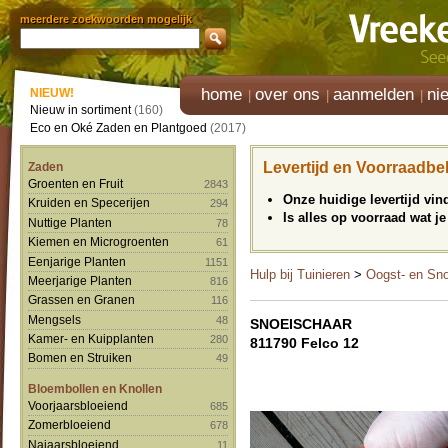
meerdere zoekwoorden mogelijk
home
over ons
aanmelden
ni
NIEUW!
Nieuw in sortiment
(160)
Eco en Oké Zaden en Plantgoed
(2017)
Levertijd en Voorraadbe
Zaden
Groenten en Fruit
2843
Onze huidige levertijd vi
Kruiden en Specerijen
294
Is alles op voorraad wat je
Nuttige Planten
78
Kiemen en Microgroenten
61
Eenjarige Planten
1151
Hulp bij Tuinieren
>
Oogst- en Sn
Meerjarige Planten
816
Grassen en Granen
116
Mengsels
48
SNOEISCHAAR
Kamer- en Kuipplanten
280
811790 Felco 12
Bomen en Struiken
49
Bloembollen en Knollen
Voorjaarsbloeiend
685
Zomerbloeiend
678
Najaarsbloeiend
11