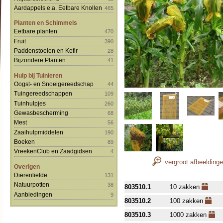
Aardappels e.a. Eetbare Knollen
465
Planten en Schimmels
Eetbare planten
470
Fruit
390
Paddenstoelen en Kefir
28
Bijzondere Planten
41
Hulp bij Tuinieren
Oogst- en Snoeigereedschap
44
Tuingereedschappen
109
Tuinhulpjes
260
Gewasbescherming
68
Mest
56
Zaaihulpmiddelen
190
Boeken
89
VreekenClub en Zaadgidsen
4
vergroot afbeelding
Overigen
Dierenliefde
131
Natuurpotten
38
803510.1
10 zakken
Aanbiedingen
9
803510.2
100 zakken
803510.3
1000 zakken