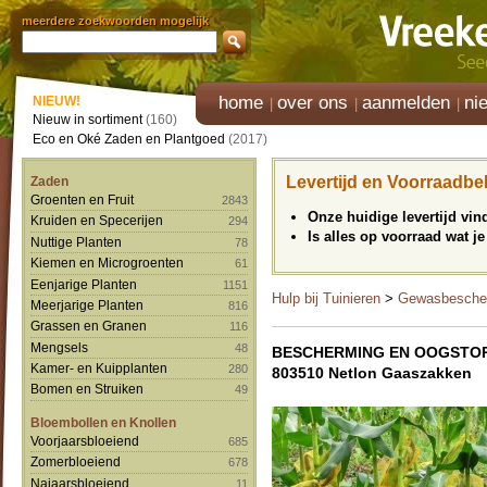
meerdere zoekwoorden mogelijk
home
over ons
aanmelden
ni
NIEUW!
Nieuw in sortiment
(160)
Eco en Oké Zaden en Plantgoed
(2017)
Levertijd en Voorraadbe
Zaden
Groenten en Fruit
2843
Onze huidige levertijd vi
Kruiden en Specerijen
294
Is alles op voorraad wat je
Nuttige Planten
78
Kiemen en Microgroenten
61
Eenjarige Planten
1151
Hulp bij Tuinieren
>
Gewasbesche
Meerjarige Planten
816
Grassen en Granen
116
Mengsels
48
BESCHERMING EN OOGSTO
Kamer- en Kuipplanten
280
803510 Netlon Gaaszakken
Bomen en Struiken
49
Bloembollen en Knollen
Voorjaarsbloeiend
685
Zomerbloeiend
678
Najaarsbloeiend
11