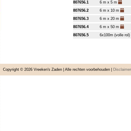
807656.1
6 m x 5 m
807656.2
6 m x 10 m
807656.3
6 m x 20 m
807656.4
6 m x 50 m
807656.5
6x100m (volle rol)
Copyright © 2026
Vreeken's Zaden
| Alle rechten voorbehouden |
Disclaimer