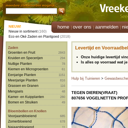
meerdere zoekwoorden mogelijk
home
over ons
aanmelden
ni
NIEUW!
Nieuw in sortiment
(160)
Eco en Oké Zaden en Plantgoed
(2018)
Levertijd en Voorraadbe
Zaden
Groenten en Fruit
2843
Onze huidige levertijd vi
Kruiden en Specerijen
294
Is alles op voorraad wat je
Nuttige Planten
78
Kiemen en Microgroenten
61
Eenjarige Planten
1151
Hulp bij Tuinieren
>
Gewasbesche
Meerjarige Planten
816
Grassen en Granen
116
Mengsels
48
TEGEN DIEREN(VRAAT)
Kamer- en Kuipplanten
280
807656 VOGELNETTEN PRO
Bomen en Struiken
49
Bloembollen en Knollen
Voorjaarsbloeiend
685
Zomerbloeiend
678
Najaarsbloeiend
11