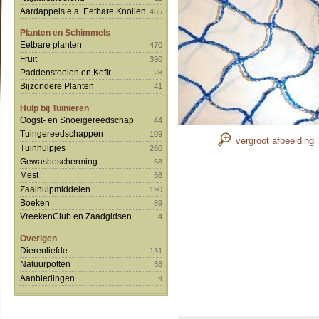
Aardappels e.a. Eetbare Knollen
465
Planten en Schimmels
Eetbare planten
470
Fruit
390
Paddenstoelen en Kefir
28
Bijzondere Planten
41
Hulp bij Tuinieren
Oogst- en Snoeigereedschap
44
Tuingereedschappen
109
vergroot afbeelding
Tuinhulpjes
260
Gewasbescherming
68
Mest
56
Zaaihulpmiddelen
190
Boeken
89
VreekenClub en Zaadgidsen
4
Overigen
Dierenliefde
131
Natuurpotten
38
Aanbiedingen
9