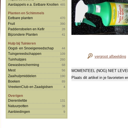
Aardappels e.a. Eetbare Knollen
465
Planten en Schimmels
Eetbare planten
470
Fruit
390
Paddenstoelen en Kefir
28
Bijzondere Planten
41
Hulp bij Tuinieren
Oogst- en Snoeigereedschap
44
Tuingereedschappen
109
vergroot afbeelding
Tuinhulpjes
260
Gewasbescherming
68
Mest
MOMENTEEL (NOG) NIET LEVE
56
Zaaihulpmiddelen
190
Plaats dit artikel in je favorieten
Boeken
89
VreekenClub en Zaadgidsen
4
Overigen
Dierenliefde
131
Natuurpotten
38
Aanbiedingen
9