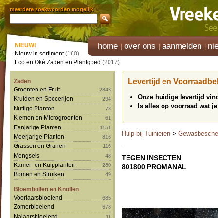
meerdere zoekwoorden mogelijk
home
over ons
aanmelden
ni
NIEUW!
Nieuw in sortiment
(160)
Eco en Oké Zaden en Plantgoed
(2017)
Levertijd en Voorraadbe
Zaden
Groenten en Fruit
2843
Onze huidige levertijd vi
Kruiden en Specerijen
294
Is alles op voorraad wat je
Nuttige Planten
78
Kiemen en Microgroenten
61
Eenjarige Planten
1151
Hulp bij Tuinieren
>
Gewasbesche
Meerjarige Planten
816
Grassen en Granen
116
Mengsels
48
TEGEN INSECTEN
Kamer- en Kuipplanten
280
801800 PROMANAL
Bomen en Struiken
49
Bloembollen en Knollen
Voorjaarsbloeiend
685
Zomerbloeiend
678
Najaarsbloeiend
11