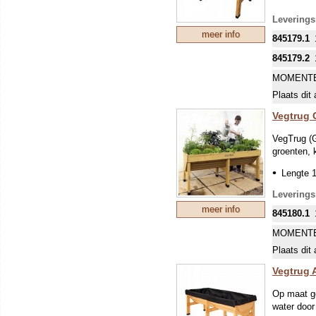
Leverings
meer info
845179.1
845179.2
MOMENTE
Plaats dit 
Vegtrug 
VegTrug (G
groenten, 
Lengte 1
Het duur
Leverings
De bakke
meer info
845180.1
De Groe
MOMENTE
doorlaat
Plaats dit 
Voor ied
comforta
Vegtrug 
verlies 
Op maat g
De pote
water door
Moeilijk