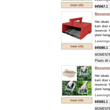
zware en d
meer info
845067.1
korte naam
Bessenpl
Het ideale
kam door d
reservoir.
plant han
De mooiste
Leverings
uitbreidin
meer info
845080.1
MOMENTE
Plaats dit 
Bessenpl
Het ideale
kam door d
reservoir.
plant han
Fraaie plu
Leverings
meer info
845081.1
MOMENTE