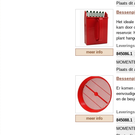
Plaats dit 
Bessenpl
Het ideale
kam door d
reservoir.
plant han
Jong gelee
Leverings
gewaardeer
meer info
845086.1
MOMENTE
Plaats dit 
Bessenpl
Er komen a
eenvoudige
en de besj
Leverings
meer info
845088.1
MOMENTE