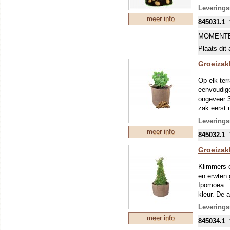
met 15 cm 
Leverings
Elke keer 
meer info
845031.1
onder de b
oogsten va
MOMENTE
schuin hou
Plaats dit 
verplaatse
Groeizak
Op elk ter
eenvoudige
ongeveer 3
zak eerst 
biologisch
Leverings
boven de g
meer info
845032.1
Na enkele 
gewoon om 
Groeizak
verplaatse
Klimmers o
en erwten 
Ipomoea...
kleur. De 
beschikbaa
Leverings
veel! Vul 
meer info
845034.1
(eventueel