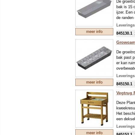
Comfort
De groeitr
teeltbe
bak is 15 
ijzer. Een
Door go
de randen 
mogelij
kweektent 
opbreng
Leverings
het niveau
e.d. luk
meer info
845130.1
Het mee
Growcamp
klittenb
bescherm
De groeitr
regen, 
bak past p
De lage
er kan rui
niet-di
overbewate
verdien
Gebruik ze
Leverings
meer info
Een uitgeb
845150.1
basiskas r
Vegtrug 
ophalen m
Deze Plant
kweekresul
Het beschi
een deksel
van uw me
Leverings
De Planten
meer info
845152.1