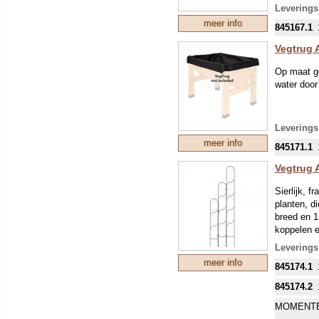
Leverings
meer info
845167.1
Vegtrug 
Op maat g
water door
Leverings
meer info
845171.1
Vegtrug 
Sierlijk, f
planten, d
breed en 1
koppelen e
te koppele
Leverings
meer info
845174.1
845174.2
MOMENTE