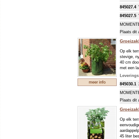
845027.4
845027.5
MOMENTE
Plaats dit 
Groeizak
Op elk ter
stevige, n
40 cm door
met een la
potgrond. 
Leverings
geschoven.
meer info
845030.1
grond uitg
maanden gr
MOMENTE
oogsten va
Plaats dit 
Groeizak
Op elk ter
eenvoudige
aardappelp
45 liter b