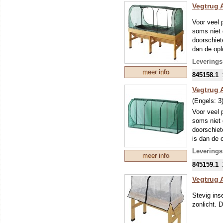
Vegtrug 
Voor veel 
soms niet 
doorschiet
dan de opl
Leverings
meer info
845158.1
Vegtrug 
(Engels:
3
Voor veel 
soms niet 
doorschiet
is dan de 
Leverings
meer info
845159.1
Vegtrug 
Stevig ins
zonlicht. 