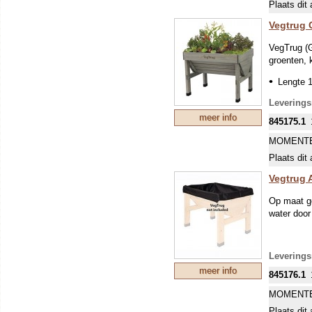
Plaats dit 
Vegtrug 
VegTrug (G
groenten, 
Lengte 1
Het duur
Leverings
De bak i
meer info
845175.1
De Groe
MOMENTE
doorlaat
Plaats dit 
Voor ied
comforta
Vegtrug 
verlies 
Op maat g
De pote
water door
Moeilijk
Onderhoud
Leverings
Bemesting 
meer info
Maak de Ve
845176.1
Als het hou
MOMENTE
eerst een 
de teelt l
Plaats dit 