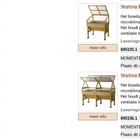
Vegtrug 
Het broeib
microklima
Het houdt
ventilatie
Gemaakt v
Leverings
weerstaat 
meer info
845155.1
Ook direct
De onbreek
MOMENTE
(inclusief
Plaats dit 
Gewicht: 
Vegtrug 
Het broeib
microklima
Het houdt
ventilatie
Gemaakt v
Leverings
weerstaat 
meer info
845156.1
Ook direct
De onbreek
MOMENTE
(inclusief
Plaats dit 
Gewicht: 