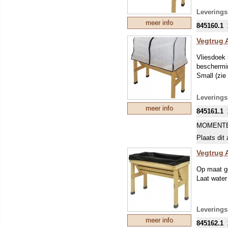
Leverings
meer info
845160.1
Vegtrug 
Vliesdoek 
beschermin
Small (zie
Leverings
meer info
845161.1
MOMENTE
Plaats dit 
Vegtrug 
Op maat g
Laat water
Leverings
meer info
845162.1