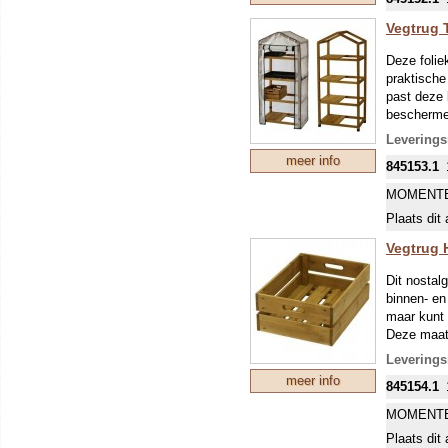
huis, in de
Vegtrug T
Deze folie
praktische
past deze 
beschermen
nodig hebb
Leverings
Gemaakt va
meer info
845153.1
perfect bij
Gewicht: 1
MOMENTE
Plaats dit 
Vegtrug 
Dit nostal
binnen- en
maar kunt 
Deze maat p
Leverings
meer info
845154.1
MOMENTE
Plaats dit 