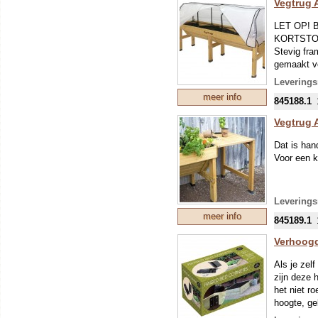
Vegtrug 
Voor ied
LET OP!
comforta
KORTSTO
verlies 
Stevig fra
De pote
gemaakt vo
Moeilijk
Leverings
meer info
845188.1
Onderhoud
Bemesting 
Vegtrug 
Maak de Ve
Als het hou
Dat is han
eerst een 
Voor een k
de teelt l
klein zak
Leverings
meer info
845189.1
Verhoog
Als je zel
zijn deze 
het niet r
hoogte, ge
dan 180 c