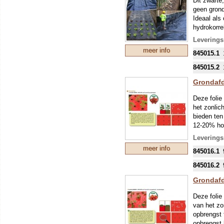
Dit zwarte
geen grond
Ideaal als
hydrokorre
wortelende
Leverings
Verder wor
meer info
845015.1
worden dan
maakt bijv
845015.2
doek op ee
bij de bur
Grondafd
HET IS 
Deze folie
OPGEROL
het zonlic
EEN GRO
bieden ten
VOORZIC
12-20% ho
Dit vernie
Leverings
Algemene 
meer info
845016.1
minder u
845016.2
voorkom
Grondafd
schoner
bescher
Deze folie
van het zo
warmt de
opbrengst 
voorkomt
opbrengst 