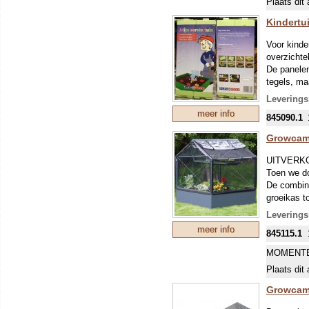
Plaats dit 
Kindertui
Voor kinde
overzichte
De panelen
tegels, ma
helemaal h
Leverings
meer info
845090.1
Growcam
UITVERK
Toen we d
De combina
groeikas t
De basisb
Leverings
Met extra 
meer info
845115.1
100 cm hoo
uitgevoerd
MOMENTE
Even wat v
Plaats dit 
Eenvoud
Growcam
tuinvere