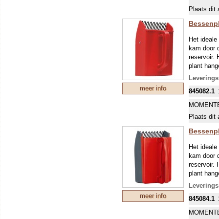
Plaats dit 
Bessenpl
Het ideale
kam door d
reservoir.
plant han
Kunststof 
Leverings
flexibel. 
meer info
845082.1
MOMENTE
Plaats dit 
Bessenpl
Het ideale
kam door d
reservoir.
plant han
Kunststof 
Leverings
minder la
meer info
845084.1
het gewas.
aan een o
MOMENTE