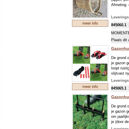
Afmeting:
Leverings
meer info
845060.1
MOMENTE
Plaats dit 
Gazonhu
De grond o
je gazon g
loopt rust
slijtvast n
Leverings
meer info
845065.1
Gazonhu
De grond o
je gazon g
om jaarlij
je (door d
voorkomen 
Leverings