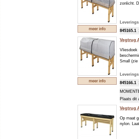
zonlicht. 
Leverings
meer info
845165.1
Vegtrug 
Vliesdoek 
beschermin
Small (zie
Leverings
meer info
845166.1
MOMENTE
Plaats dit 
Vegtrug 
Op maat g
nylon. Laa