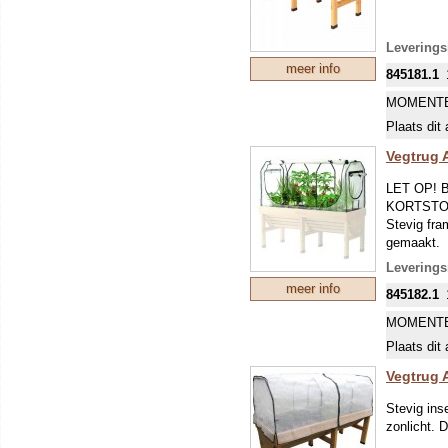
Onderhoud
Leverings
Bemesting 
meer info
Maak de Ve
845181.1
Als het hou
MOMENTE
eerst een 
de teelt l
Plaats dit 
een klein 
Vegtrug 
Wij leveren
schilderen
LET OP!
VERZEND
KORTSTO
85,00
Stevig fra
gemaakt.
Leverings
meer info
845182.1
MOMENTE
Plaats dit 
Vegtrug 
Stevig ins
zonlicht. 