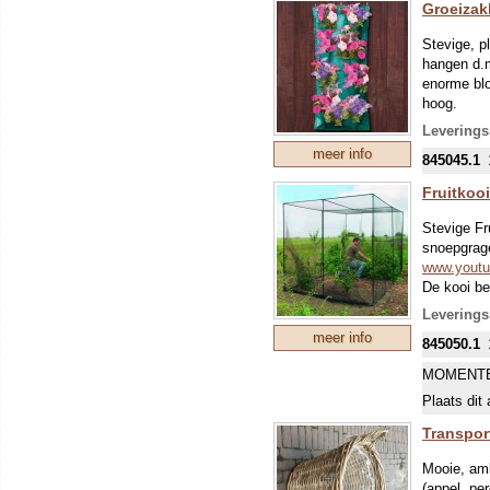
Groeizak
Stevige, p
hangen d.m
enorme blo
hoog.
Leverings
meer info
845045.1
Fruitkooi
Stevige Fr
snoepgrage
www.yout
De kooi be
net om ero
Leverings
levensduu
meer info
845050.1
spantouw, 
De afmetin
MOMENTE
Plaats dit 
Transpor
Mooie, amb
(appel, pe