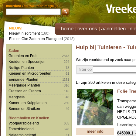
meerdere zoekwoorden mogelijk
home
over ons
aanmelden
ni
NIEUW!
Nieuw in sortiment
(160)
Eco en Oké Zaden en Plantgoed
(2018)
Hulp bij Tuinieren - Tu
Zaden
Groenten en Fruit
2843
We zijn voortdurend op zoek naar p
Kruiden en Specerijen
294
Nuttige Planten
78
filter op
Kiemen en Microgroenten
61
Eenjarige Planten
1151
Er zijn 260 artikelen in deze categ
Meerjarige Planten
816
Folie Tr
Grassen en Granen
116
Mengsels
48
Transparan
Kamer- en Kuipplanten
280
dan weggoo
Bomen en Struiken
49
HET IS 
OPGEROL
Bloembollen en Knollen
EEN GRO
Voorjaarsbloeiend
685
Leverings
VOORZIC
Zomerbloeiend
678
meer info
845000.1
Najaarsbloeiend
11