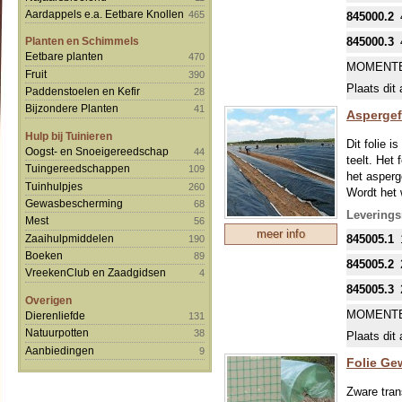
Aardappels e.a. Eetbare Knollen
465
845000.2
845000.3
Planten en Schimmels
Eetbare planten
470
MOMENTE
Fruit
390
Plaats dit 
Paddenstoelen en Kefir
28
Bijzondere Planten
41
Aspergefo
Hulp bij Tuinieren
Dit folie 
Oogst- en Snoeigereedschap
44
teelt. Het 
Tuingereedschappen
109
het asperg
Tuinhulpjes
260
Wordt het 
Gewasbescherming
68
zijde bove
Leverings
Mest
56
De asperge
meer info
Zaaihulpmiddelen
845005.1
190
grond te vu
Boeken
Bijkomende
89
845005.2
planten bl
VreekenClub en Zaadgidsen
4
HET IS 
845005.3
Overigen
OPGEROL
MOMENTE
Dierenliefde
131
EEN GRO
Natuurpotten
38
Plaats dit 
VOORZIC
Aanbiedingen
9
Folie Ge
Zware tran