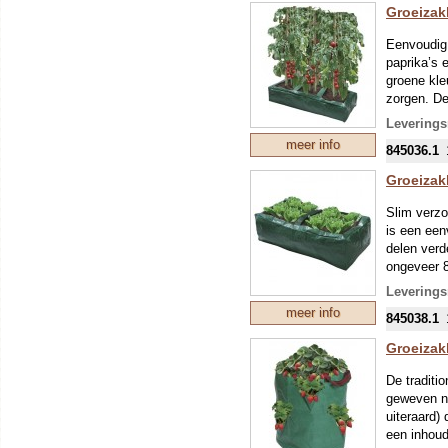
(nog kopen
Groeizak
Eenvoudig,
paprika’s 
groene kle
zorgen. De
beschikbaa
Leverings
goede (eve
meer info
845036.1
Groeizak
Slim verzo
is een een
delen verd
ongeveer 8
zak eerst 
Leverings
biologisch
meer info
845038.1
Groeizak
De traditi
geweven ny
uiteraard)
een inhoud