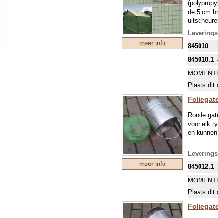
(polypropy
de 5 cm br
uitscheure
weefsel 10
Leverings
meer info
845010
845010.1
MOMENTE
Plaats dit 
Foliegat
Ronde gate
voor elk ty
en kunnen 
Leverings
meer info
845012.1
MOMENTE
Plaats dit 
Foliegat