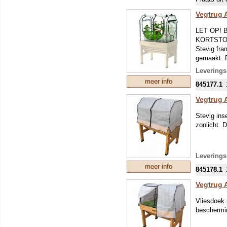
een klein 
Vegtrug 
Wij leveren
LET OP!
KORTSTO
Stevig fra
gemaakt. P
Leverings
meer info
845177.1
Vegtrug 
Stevig ins
zonlicht. 
Leverings
meer info
845178.1
Vegtrug 
Vliesdoek 
beschermin