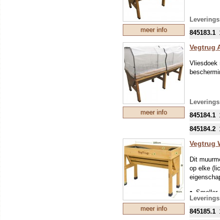
Leverings
meer info
845183.1
Vegtrug 
Vliesdoek 
beschermin
Leverings
meer info
845184.1
845184.2
Vegtrug 
Dit muurmo
op elke (l
eigenscha
Smaller 
Leverings
Lengte 
meer info
845185.1
Het duur