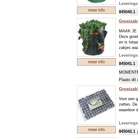
drainage, 
Leverings
stevige ha
meer info
845040.1
Groeizak
MAAK JE
Deze groei
en is tota
zakjes waa
plantjes va
Leverings
meer info
845041.1
MOMENTE
Plaats dit 
Groeizak
Voor een g
zetten. De
waardoor d
Leverings
meer info
845042.1