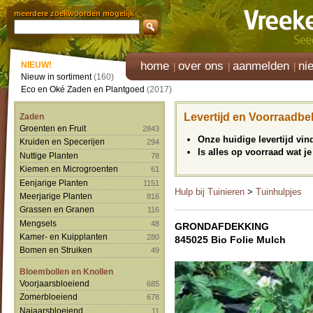
meerdere zoekwoorden mogelijk
home
over ons
aanmelden
ni
NIEUW!
Nieuw in sortiment
(160)
Eco en Oké Zaden en Plantgoed
(2017)
Levertijd en Voorraadbe
Zaden
Groenten en Fruit
2843
Onze huidige levertijd vi
Kruiden en Specerijen
294
Is alles op voorraad wat je
Nuttige Planten
78
Kiemen en Microgroenten
61
Eenjarige Planten
1151
Hulp bij Tuinieren
>
Tuinhulpjes
Meerjarige Planten
816
Grassen en Granen
116
Mengsels
48
GRONDAFDEKKING
Kamer- en Kuipplanten
280
845025 Bio Folie Mulch
Bomen en Struiken
49
Bloembollen en Knollen
Voorjaarsbloeiend
685
Zomerbloeiend
678
Najaarsbloeiend
11