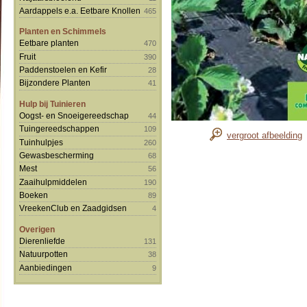
Aardappels e.a. Eetbare Knollen
465
Planten en Schimmels
Eetbare planten
470
Fruit
390
Paddenstoelen en Kefir
28
Bijzondere Planten
41
Hulp bij Tuinieren
Oogst- en Snoeigereedschap
44
Tuingereedschappen
109
vergroot afbeelding
Tuinhulpjes
260
Gewasbescherming
68
Mest
56
Zaaihulpmiddelen
190
Boeken
89
VreekenClub en Zaadgidsen
4
Overigen
Dierenliefde
131
Natuurpotten
38
Aanbiedingen
9